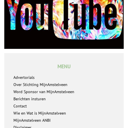
MENU
Advertorials
Over Stichting MijnAmstelveen
Word Sponsor van MijnAmstelveen
Berichten insturen
Contact
Wie en Wat is MijnAmstelveen
MijnAmstelveen ANBI
Disclaimer