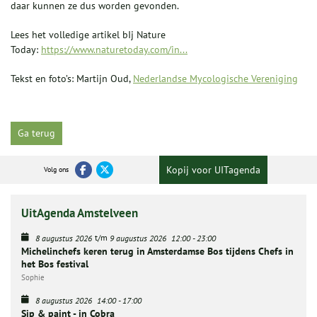
daar kunnen ze dus worden gevonden.
Lees het volledige artikel bIj Nature
Today:
https://www.naturetoday.com/in...
Tekst en foto’s: Martijn Oud,
Nederlandse Mycologische Vereniging
Ga terug
Kopij voor UITagenda
Volg ons
UitAgenda Amstelveen
t/m
8 augustus 2026
9 augustus 2026
12:00
-
23:00
Michelinchefs keren terug in Amsterdamse Bos tijdens Chefs in
het Bos festival
Sophie
8 augustus 2026
14:00
-
17:00
Sip & paint - in Cobra