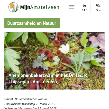
Toggle navigation
21°
Files
Duurzaamheid en Natuur
Anemonenbekerzwam in het Dr. Jac. P.
Thijssepark Amstelveen
Rubriek:
Duurzaamheid en Natuur
Gepubliceerd:
woensdag 22 maart 2023
Laatste update:
woensdag 22 maart 2023