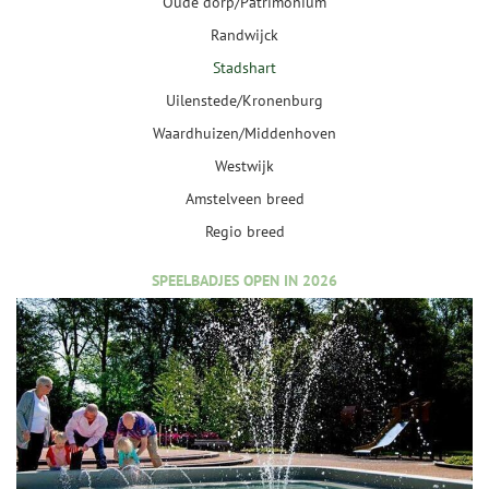
Oude dorp/Patrimonium
Randwijck
Stadshart
Uilenstede/Kronenburg
Waardhuizen/Middenhoven
Westwijk
Amstelveen breed
Regio breed
SPEELBADJES OPEN IN 2026