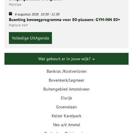
Participe
6 augustus 2026
10:30
-
11:30
Buenting beweegprogramma voor 80-plussers: GYM-INN 80+
Platform KKP
Volledige UitAgenda
Wat gebeurt er in jouw wijk?
Bankras /Kostverloren
Bovenkerk/Legmeer
Buitengebied Amstelveen
Elsrijk
Groenelaan
Keizer Karelpark
Nes a/d Amstel