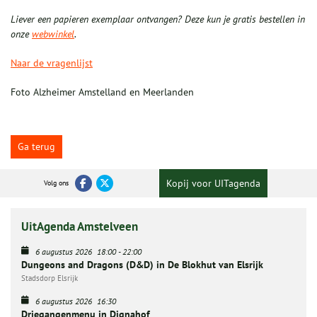
Liever een papieren exemplaar ontvangen? Deze kun je gratis bestellen in
onze
webwinkel
.
Naar de vragenlijst
Foto Alzheimer Amstelland en Meerlanden
Ga terug
Kopij voor UITagenda
Volg ons
UitAgenda Amstelveen
6 augustus 2026
18:00
-
22:00
Dungeons and Dragons (D&D) in De Blokhut van Elsrijk
Stadsdorp Elsrijk
6 augustus 2026
16:30
Driegangenmenu in Dignahof