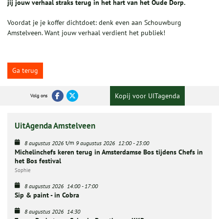
jij jouw verhaal straks terug in het hart van het Oude Dorp.
Voordat je je koffer dichtdoet: denk even aan Schouwburg
Amstelveen. Want jouw verhaal verdient het publiek!
Ga terug
Kopij voor UITagenda
Volg ons
UitAgenda Amstelveen
t/m
8 augustus 2026
9 augustus 2026
12:00
-
23:00
Michelinchefs keren terug in Amsterdamse Bos tijdens Chefs in
het Bos festival
Sophie
8 augustus 2026
14:00
-
17:00
Sip & paint - in Cobra
8 augustus 2026
14:30