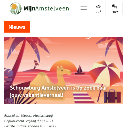
Toggle navigation
22°
Files
Nieuws
Schouwburg Amstelveen is op zoek naar
jouw vakantieverhaal!
Rubrieken:
Nieuws
,
Maatschappij
Gepubliceerd:
vrijdag 4 juli 2025
Laatste update:
zondag 6 juli 2025