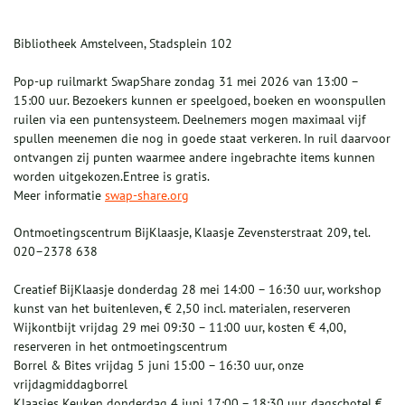
Bibliotheek Amstelveen, Stadsplein 102
Pop-up ruilmarkt SwapShare zondag 31 mei 2026 van 13:00 –
15:00 uur. Bezoekers kunnen er speelgoed, boeken en woonspullen
ruilen via een puntensysteem. Deelnemers mogen maximaal vijf
spullen meenemen die nog in goede staat verkeren. In ruil daarvoor
ontvangen zij punten waarmee andere ingebrachte items kunnen
worden uitgekozen.Entree is gratis.
Meer informatie
swap-share.org
Ontmoetingscentrum BijKlaasje, Klaasje Zevensterstraat 209, tel.
020–2378 638
Creatief BijKlaasje donderdag 28 mei 14:00 – 16:30 uur, workshop
kunst van het buitenleven, € 2,50 incl. materialen, reserveren
Wijkontbijt vrijdag 29 mei 09:30 – 11:00 uur, kosten € 4,00,
reserveren in het ontmoetingscentrum
Borrel & Bites vrijdag 5 juni 15:00 – 16:30 uur, onze
vrijdagmiddagborrel
Klaasjes Keuken donderdag 4 juni 17:00 – 18:30 uur, dagschotel €