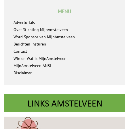
MENU
Advertorials
Over Stichting MijnAmstelveen
Word Sponsor van MijnAmstelveen
Berichten insturen
Contact
Wie en Wat is MijnAmstelveen
MijnAmstelveen ANBI
Disclaimer