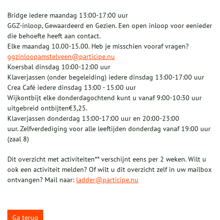
Bridge iedere maandag 13:00-17:00 uur
GGZ-inloop, Gewaardeerd en Gezien. Een open inloop voor eenieder
die behoefte heeft aan contact.
Elke maandag 10.00-15.00. Heb je misschien vooraf vragen?
ggzinloopamstelveen@participe.nu
Koersbal dinsdag 10:00-12:00 uur
Klaverjassen (onder begeleiding) iedere dinsdag 13:00-17:00 uur
Crea Café iedere dinsdag 13:00 - 15:00 uur
Wijkontbijt elke donderdagochtend kunt u vanaf 9:00-10:30 uur
uitgebreid ontbijten€3,25.
Klaverjassen donderdag 13:00-17:00 uur en 20:00-23:00
uur. Zelfverdediging voor alle leeftijden donderdag vanaf 19:00 uur
(zaal 8)
Dit overzicht met activiteiten** verschijnt eens per 2 weken. Wilt u
ook een activiteit melden? Of wilt u dit overzicht zelf in uw mailbox
ontvangen? Mail naar:
ladder@participe.nu
Ga terug