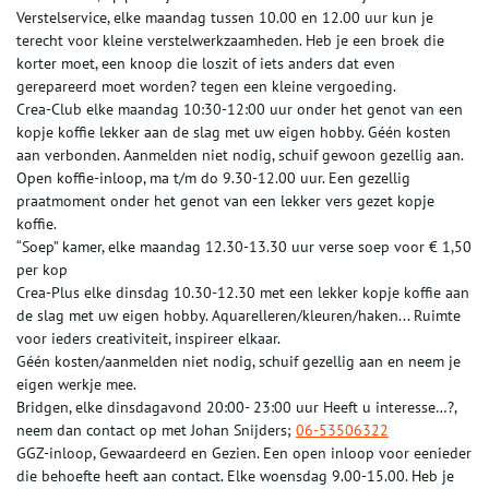
Verstelservice, elke maandag tussen 10.00 en 12.00 uur kun je
terecht voor kleine verstelwerkzaamheden. Heb je een broek die
korter moet, een knoop die loszit of iets anders dat even
gerepareerd moet worden? tegen een kleine vergoeding.
Crea-Club elke maandag 10:30-12:00 uur onder het genot van een
kopje koffie lekker aan de slag met uw eigen hobby. Géén kosten
aan verbonden. Aanmelden niet nodig, schuif gewoon gezellig aan.
Open koffie-inloop, ma t/m do 9.30-12.00 uur. Een gezellig
praatmoment onder het genot van een lekker vers gezet kopje
koffie.
“Soep” kamer, elke maandag 12.30-13.30 uur verse soep voor € 1,50
per kop
Crea-Plus elke dinsdag 10.30-12.30 met een lekker kopje koffie aan
de slag met uw eigen hobby. Aquarelleren/kleuren/haken... Ruimte
voor ieders creativiteit, inspireer elkaar.
Géén kosten/aanmelden niet nodig, schuif gezellig aan en neem je
eigen werkje mee.
Bridgen, elke dinsdagavond 20:00- 23:00 uur Heeft u interesse…?,
neem dan contact op met Johan Snijders;
06-53506322
GGZ-inloop, Gewaardeerd en Gezien. Een open inloop voor eenieder
die behoefte heeft aan contact. Elke woensdag 9.00-15.00. Heb je