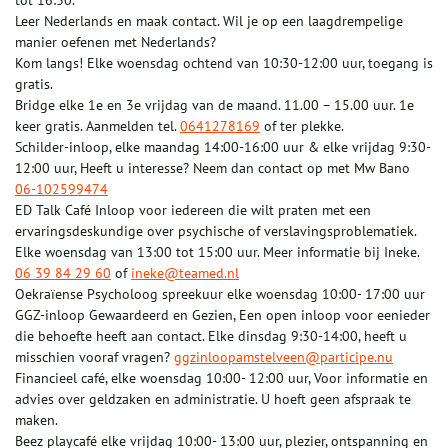
tot 16:30.
Leer Nederlands en maak contact. Wil je op een laagdrempelige
manier oefenen met Nederlands?
Kom langs! Elke woensdag ochtend van 10:30-12:00 uur, toegang is
gratis.
Bridge elke 1e en 3e vrijdag van de maand. 11.00 – 15.00 uur. 1e
keer gratis. Aanmelden tel.
0641278169
of ter plekke.
Schilder-inloop, elke maandag 14:00-16:00 uur & elke vrijdag 9:30-
12:00 uur, Heeft u interesse? Neem dan contact op met Mw Bano
06-102599474
ED Talk Café Inloop voor iedereen die wilt praten met een
ervaringsdeskundige over psychische of verslavingsproblematiek.
Elke woensdag van 13:00 tot 15:00 uur. Meer informatie bij Ineke.
06 39 84 29 60
of
ineke@teamed.nl
Oekraïense Psycholoog spreekuur elke woensdag 10:00- 17:00 uur
GGZ-inloop Gewaardeerd en Gezien, Een open inloop voor eenieder
die behoefte heeft aan contact. Elke dinsdag 9:30-14:00, heeft u
misschien vooraf vragen?
ggzinloopamstelveen@participe.nu
Financieel café, elke woensdag 10:00- 12:00 uur, Voor informatie en
advies over geldzaken en administratie. U hoeft geen afspraak te
maken.
Beez playcafé elke vrijdag 10:00- 13:00 uur, plezier, ontspanning en