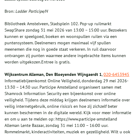
Bron:
Ladder Participe/H
Bibliotheek Amstelveen, Stadsplein 102. Pop-up ruilmarkt
SwapShare zondag 31 mei 2026 van 13:00 – 15:00 uur. Bezoekers
kunnen er speelgoed, boeken en woonspullen ruilen via een
puntensysteem. Deelnemers mogen maximaal vijf spullen
meenemen die nog in goede staat verkeren. In ruil daarvoor
ontvangen zij punten waarmee andere ingebrachte items kunnen
worden uitgekozen.Entree is gratis.
Wijkcentrum Alleman, Den Bloeyenden Wijngaerdt 1
,
020-6453945
Informatiebijeenkomst Online Veiligheid, donderdag 29 mei 2026-
13:30 – 14:30 uur. Participe Amstelland organiseert samen met
Shamrock Information Security een bijeenkomst over online
veiligheid. Tijdens deze middag krijgen deelnemers informatie over
veilig internetgebruik, online risico’s en hoe zij zichzelf beter
kunnen beschermen in de digitale wereld. Kijk voor meer informatie
en om u aan te melden op: https://www.participe-amstelland
Alleman Lente Bazaar, zondag 31 mei 11:00 – 16:00 uur.
Rommelmarkt, kinderactiviteiten, muziek en gezelligheid. Wilt u ook