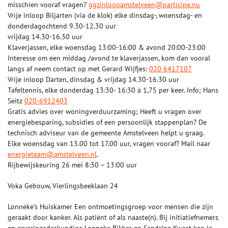
misschien vooraf vragen?
ggzinloopamstelveen@participe.nu
Vrije inloop Biljarten (via de klok) elke dinsdag-, woensdag- en
donderdagochtend 9.30-12.30 uur
vrijdag 14.30-16.30 uur
Klaverjassen, elke woensdag 13:00-16:00 & avond 20:00-23:00
Interesse om een middag /avond te klaverjassen, kom dan vooral
langs af neem contact op met Gerard Wijfjes:
020 6417107
Vrije inloop Darten, dinsdag & vrijdag 14.30-16.30 uur
Tafeltennis, elke donderdag 13:30- 16:30 á 1,75 per keer. Info; Hans
Seitz
020-6912403
Gratis advies over woningverduurzaming; Heeft u vragen over
energiebesparing, subsidies of een persoonlijk stappenplan? De
technisch adviseur van de gemeente Amstelveen helpt u graag.
Elke woensdag van 13.00 tot 17.00 uur, vragen vooraf? Mail naar
energieteam@amstelveen.nl
.
Rijbewijskeuring 26 mei 8:30 – 13:00 uur
Voka Gebouw, Vierlingsbeeklaan 24
Lonneke’s Huiskamer Een ontmoetingsgroep voor mensen die zijn
geraakt door kanker. Als patiënt of als naaste(n). Bij initiatiefnemers