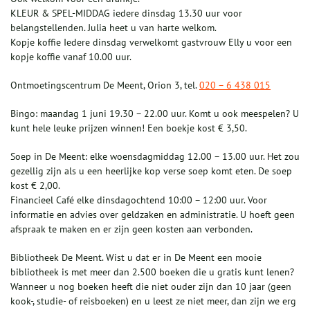
KLEUR & SPEL-MIDDAG iedere dinsdag 13.30 uur voor
belangstellenden. Julia heet u van harte welkom.
Kopje koffie Iedere dinsdag verwelkomt gastvrouw Elly u voor een
kopje koffie vanaf 10.00 uur.
Ontmoetingscentrum De Meent, Orion 3, tel.
020 – 6 438 015
Bingo: maandag 1 juni 19.30 – 22.00 uur. Komt u ook meespelen? U
kunt hele leuke prijzen winnen! Een boekje kost € 3,50.
Soep in De Meent: elke woensdagmiddag 12.00 – 13.00 uur. Het zou
gezellig zijn als u een heerlijke kop verse soep komt eten. De soep
kost € 2,00.
Financieel Café elke dinsdagochtend 10:00 – 12:00 uur. Voor
informatie en advies over geldzaken en administratie. U hoeft geen
afspraak te maken en er zijn geen kosten aan verbonden.
Bibliotheek De Meent. Wist u dat er in De Meent een mooie
bibliotheek is met meer dan 2.500 boeken die u gratis kunt lenen?
Wanneer u nog boeken heeft die niet ouder zijn dan 10 jaar (geen
kook-, studie- of reisboeken) en u leest ze niet meer, dan zijn we erg