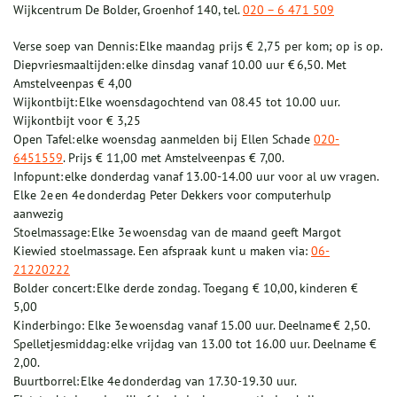
Wijkcentrum De Bolder, Groenhof 140, tel.
020 – 6 471 509
Verse soep van Dennis: Elke maandag prijs € 2,75 per kom; op is op.
Diepvriesmaaltijden: elke dinsdag vanaf 10.00 uur € 6,50. Met
Amstelveenpas € 4,00
Wijkontbijt: Elke woensdagochtend van 08.45 tot 10.00 uur.
Wijkontbijt voor € 3,25
Open Tafel: elke woensdag aanmelden bij Ellen Schade
020-
6451559
. Prijs € 11,00 met Amstelveenpas € 7,00.
Infopunt: elke donderdag vanaf 13.00-14.00 uur voor al uw vragen.
Elke 2e en 4e donderdag Peter Dekkers voor computerhulp
aanwezig
Stoelmassage: Elke 3e woensdag van de maand geeft Margot
Kiewied stoelmassage. Een afspraak kunt u maken via:
06-
21220222
Bolder concert: Elke derde zondag. Toegang € 10,00, kinderen €
5,00
Kinderbingo: Elke 3e woensdag vanaf 15.00 uur. Deelname € 2,50.
Spelletjesmiddag: elke vrijdag van 13.00 tot 16.00 uur. Deelname €
2,00.
Buurtborrel: Elke 4e donderdag van 17.30-19.30 uur.