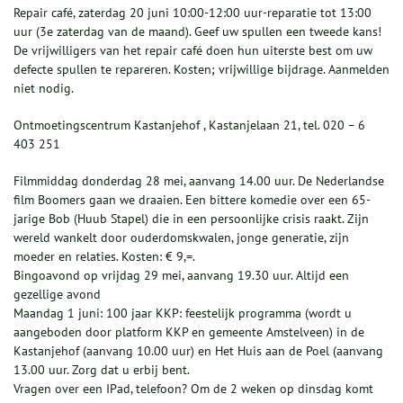
Repair café, zaterdag 20 juni 10:00-12:00 uur-reparatie tot 13:00
uur (3e zaterdag van de maand). Geef uw spullen een tweede kans!
De vrijwilligers van het repair café doen hun uiterste best om uw
defecte spullen te repareren. Kosten; vrijwillige bijdrage. Aanmelden
niet nodig.
Ontmoetingscentrum Kastanjehof , Kastanjelaan 21, tel. 020 – 6
403 251
Filmmiddag donderdag 28 mei, aanvang 14.00 uur. De Nederlandse
film Boomers gaan we draaien. Een bittere komedie over een 65-
jarige Bob (Huub Stapel) die in een persoonlijke crisis raakt. Zijn
wereld wankelt door ouderdomskwalen, jonge generatie, zijn
moeder en relaties. Kosten: € 9,=.
Bingoavond op vrijdag 29 mei, aanvang 19.30 uur. Altijd een
gezellige avond
Maandag 1 juni: 100 jaar KKP: feestelijk programma (wordt u
aangeboden door platform KKP en gemeente Amstelveen) in de
Kastanjehof (aanvang 10.00 uur) en Het Huis aan de Poel (aanvang
13.00 uur. Zorg dat u erbij bent.
Vragen over een IPad, telefoon? Om de 2 weken op dinsdag komt