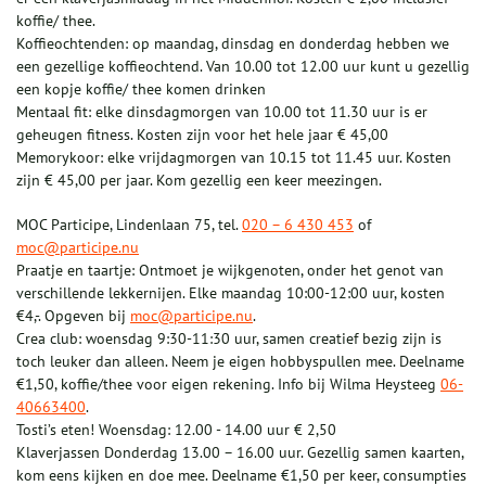
koffie/ thee.
Koffieochtenden: op maandag, dinsdag en donderdag hebben we
een gezellige koffieochtend. Van 10.00 tot 12.00 uur kunt u gezellig
een kopje koffie/ thee komen drinken
Mentaal fit: elke dinsdagmorgen van 10.00 tot 11.30 uur is er
geheugen fitness. Kosten zijn voor het hele jaar € 45,00
Memorykoor: elke vrijdagmorgen van 10.15 tot 11.45 uur. Kosten
zijn € 45,00 per jaar. Kom gezellig een keer meezingen.
MOC Participe, Lindenlaan 75, tel.
020 – 6 430 453
of
moc@participe.nu
Praatje en taartje: Ontmoet je wijkgenoten, onder het genot van
verschillende lekkernijen. Elke maandag 10:00-12:00 uur, kosten
€4,-. Opgeven bij
moc@participe.nu
.
Crea club: woensdag 9:30-11:30 uur, samen creatief bezig zijn is
toch leuker dan alleen. Neem je eigen hobbyspullen mee. Deelname
€1,50, koffie/thee voor eigen rekening. Info bij Wilma Heysteeg
06-
40663400
.
Tosti’s eten! Woensdag: 12.00 - 14.00 uur € 2,50
Klaverjassen Donderdag 13.00 – 16.00 uur. Gezellig samen kaarten,
kom eens kijken en doe mee. Deelname €1,50 per keer, consumpties