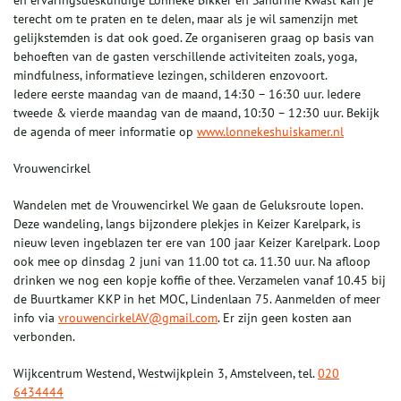
en ervaringsdeskundige Lonneke Bikker en Sandrine Kwast kan je
terecht om te praten en te delen, maar als je wil samenzijn met
gelijkstemden is dat ook goed. Ze organiseren graag op basis van
behoeften van de gasten verschillende activiteiten zoals, yoga,
mindfulness, informatieve lezingen, schilderen enzovoort.
Iedere eerste maandag van de maand, 14:30 – 16:30 uur. Iedere
tweede & vierde maandag van de maand, 10:30 – 12:30 uur. Bekijk
de agenda of meer informatie op
www.lonnekeshuiskamer.nl
Vrouwencirkel
Wandelen met de Vrouwencirkel We gaan de Geluksroute lopen.
Deze wandeling, langs bijzondere plekjes in Keizer Karelpark, is
nieuw leven ingeblazen ter ere van 100 jaar Keizer Karelpark. Loop
ook mee op dinsdag 2 juni van 11.00 tot ca. 11.30 uur. Na afloop
drinken we nog een kopje koffie of thee. Verzamelen vanaf 10.45 bij
de Buurtkamer KKP in het MOC, Lindenlaan 75. Aanmelden of meer
info via
vrouwencirkelAV@gmail.com
. Er zijn geen kosten aan
verbonden.
Wijkcentrum Westend, Westwijkplein 3, Amstelveen, tel.
020
6434444