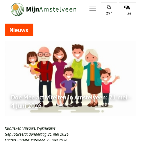
Toggle navigation
29°
Files
Nieuws
Doe Mee activiteiten in Amstelveen: 21 mei -
4 juni 2026
Rubrieken:
Nieuws
,
Wijknieuws
Gepubliceerd:
donderdag 21 mei 2026
Laatste update:
zaterdag 23 mei 2026