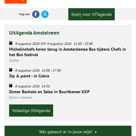
Kopij voor UITagenda
Volg ons
UitAgenda Amstelveen
t/m
8 augustus 2026
9 augustus 2026
12:00
-
23:00
Michelinchefs keren terug in Amsterdamse Bos tijdens Chefs in
het Bos festival
Sophie
8 augustus 2026
14:00
-
17:00
Sip & paint - in Cobra
8 augustus 2026
14:30
Zomer Bachata en Salsa in Buurtkamer KKP
Elwin Lindeman
Volledige UitAgenda
Wat gebeurt er in jouw wijk?