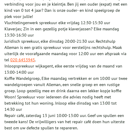
verbinding voor jou en je kleintje. Ben jij een ouder (expat) met een
kind van 0 tot 4 jaar? Dan is onze ouder- en kind speelgroep de
plek voor jullie!
Vluchtelingenwerk spreekuur elke vrijdag 12:30-15:30 uur
Klaverjas; Zin in een gezellig potje klaverjassen? Elke maandag
13:30-16:30 uur
Juridisch spreekuur, elke dinsdag 20:00-21:30 uur. Rechtshulp
Alleman is een gratis spreekuur voor eerstelijns rechtshulp. Maak
uiterlijk de voorafgaande maandag voor 12:00 uur een afspraak via
tel
020 6453945
.
Inloopspreekuur wijkagent, elke eerste vrijdag van de maand van
13:00-14:00 uur
Koffie Wandelgroep, Elke maandag vertrekken er om 10:00 uur twee
wandelgroepen vanuit Alleman, een snelle groep en een rustige
groep. Loop gezellig mee en drink daarna een lekker kopje koffie
Woon! Spreekuur voor iedereen die advies nodig heeft met
betrekking tot hun woning. Inloop elke dinsdag van 13:00 tot
14:30 uur
Repair café, zaterdag 13 juni 10:00-13:00 uur. Geef uw spullen een
tweede kans! De vrijwilligers van het repair café doen hun uiterste
best om uw defecte spullen te repareren.