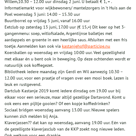
Willem,10.30 – 12.00 uur dinsdag 2 juni. U betaalt € 1, = .
Informatiemarkt voor wijkbewoners/ mantelzorgers in ’t Huis aan de
Poel woensdag 3 juni: 14.00 – 15.30 uur
Buurtborrel op vrijdag 5 juni, vanaf 16.00 uur
Eetclub op zaterdag 13 juni, 17.00 uur (€ 15,=) Dit keer op het 3-
gangenmenu: soep, witlofsalade, Argentijnse balletjes met
aardappels en groente in een heerlijke saus. Afsluiten met een fris
toetje. Aanmelden kan ook via
kastanjehof@participe.nu
Koersballen op woensdag en vrijdag 10:00 uur. Veel gezelligheid
met elkaar én u bent ook in beweging. Op deze ochtenden wordt er
natuurlijk ook koffiegezet.
Bibliotheek iedere maandag zijn Gerdi en Wil aanwezig 10.30 –
12.00 uur, voor een praatje of vragen over een mooi boek. Lezen is
leuk en rustgevend.
Dartclub Kastanje 2019 komt iedere dinsdag om 19.00 uur bij
elkaar voor een serieuze, maar altijd gezellige Dartavond. Komt u
ook eens een pijltje gooien? Of een kopje koffiedrinken?
Sociaal bridgen woensdag aanvang 13.00 uur. Nieuwe spelers
kunnen zich melden bij Anja.
Klaverjassen?? dat kan op woensdag, aanvang 19.00 uur. Eén van
de gezelligste klaverjasclub van de KKP zoekt nog nieuwe leden.
Ook welkom voor een drankje.