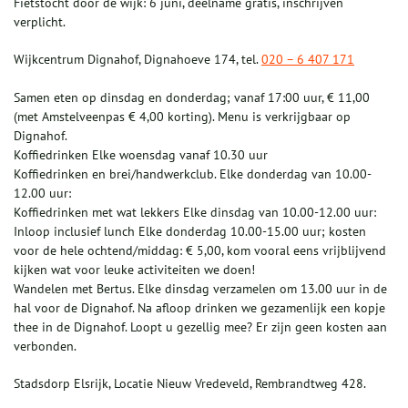
Fietstocht door de wijk: 6 juni, deelname gratis, inschrijven
verplicht.
Wijkcentrum Dignahof, Dignahoeve 174, tel.
020 – 6 407 171
Samen eten op dinsdag en donderdag; vanaf 17:00 uur, € 11,00
(met Amstelveenpas € 4,00 korting). Menu is verkrijgbaar op
Dignahof.
Koffiedrinken Elke woensdag vanaf 10.30 uur
Koffiedrinken en brei/handwerkclub. Elke donderdag van 10.00-
12.00 uur:
Koffiedrinken met wat lekkers Elke dinsdag van 10.00-12.00 uur:
Inloop inclusief lunch Elke donderdag 10.00-15.00 uur; kosten
voor de hele ochtend/middag: € 5,00, kom vooral eens vrijblijvend
kijken wat voor leuke activiteiten we doen!
Wandelen met Bertus. Elke dinsdag verzamelen om 13.00 uur in de
hal voor de Dignahof. Na afloop drinken we gezamenlijk een kopje
thee in de Dignahof. Loopt u gezellig mee? Er zijn geen kosten aan
verbonden.
Stadsdorp Elsrijk, Locatie Nieuw Vredeveld, Rembrandtweg 428.