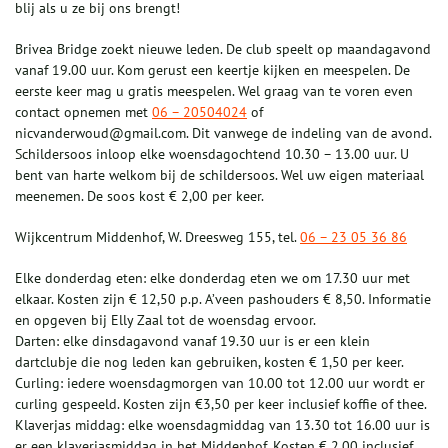
blij als u ze bij ons brengt!
Brivea Bridge zoekt nieuwe leden. De club speelt op maandagavond
vanaf 19.00 uur. Kom gerust een keertje kijken en meespelen. De
eerste keer mag u gratis meespelen. Wel graag van te voren even
contact opnemen met
06 – 20504024
of
nicvanderwoud@gmail.com. Dit vanwege de indeling van de avond.
Schildersoos inloop elke woensdagochtend 10.30 – 13.00 uur. U
bent van harte welkom bij de schildersoos. Wel uw eigen materiaal
meenemen. De soos kost € 2,00 per keer.
Wijkcentrum Middenhof, W. Dreesweg 155, tel.
06 – 23 05 36 86
Elke donderdag eten: elke donderdag eten we om 17.30 uur met
elkaar. Kosten zijn € 12,50 p.p. A’veen pashouders € 8,50. Informatie
en opgeven bij Elly Zaal tot de woensdag ervoor.
Darten: elke dinsdagavond vanaf 19.30 uur is er een klein
dartclubje die nog leden kan gebruiken, kosten € 1,50 per keer.
Curling: iedere woensdagmorgen van 10.00 tot 12.00 uur wordt er
curling gespeeld. Kosten zijn €3,50 per keer inclusief koffie of thee.
Klaverjas middag: elke woensdagmiddag van 13.30 tot 16.00 uur is
er een klaverjasmiddag in het Middenhof. Kosten € 2,00 inclusief