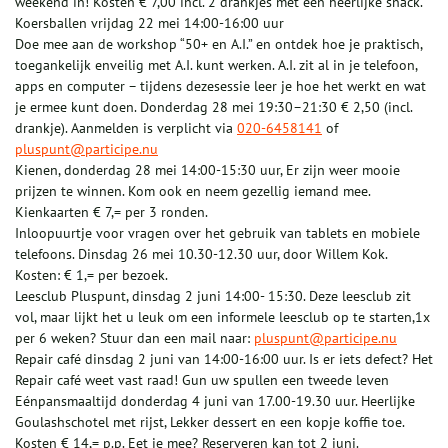
weekend in! Kosten € 7,00 incl. 2 drankjes met een heerlijke snack.
Koersballen vrijdag 22 mei 14:00-16:00 uur
Doe mee aan de workshop “50+ en A.I.” en ontdek hoe je praktisch,
toegankelijk enveilig met A.I. kunt werken. A.I. zit al in je telefoon,
apps en computer – tijdens dezesessie leer je hoe het werkt en wat
je ermee kunt doen. Donderdag 28 mei 19:30–21:30 € 2,50 (incl.
drankje). Aanmelden is verplicht via
020-6458141
of
pluspunt@participe.nu
Kienen, donderdag 28 mei 14:00-15:30 uur, Er zijn weer mooie
prijzen te winnen. Kom ook en neem gezellig iemand mee.
Kienkaarten € 7,= per 3 ronden.
Inloopuurtje voor vragen over het gebruik van tablets en mobiele
telefoons. Dinsdag 26 mei 10.30-12.30 uur, door Willem Kok.
Kosten: € 1,= per bezoek.
Leesclub Pluspunt, dinsdag 2 juni 14:00- 15:30. Deze leesclub zit
vol, maar lijkt het u leuk om een informele leesclub op te starten,1x
per 6 weken? Stuur dan een mail naar:
pluspunt@participe.nu
Repair café dinsdag 2 juni van 14:00-16:00 uur. Is er iets defect? Het
Repair café weet vast raad! Gun uw spullen een tweede leven
Eénpansmaaltijd donderdag 4 juni van 17.00-19.30 uur. Heerlijke
Goulashschotel met rijst, Lekker dessert en een kopje koffie toe.
Kosten € 14,= p.p. Eet je mee? Reserveren kan tot 2 juni.