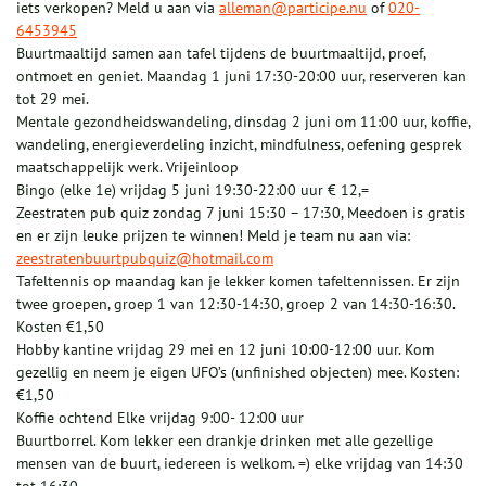
iets verkopen? Meld u aan via
alleman@participe.nu
of
020-
6453945
Buurtmaaltijd samen aan tafel tijdens de buurtmaaltijd, proef,
ontmoet en geniet. Maandag 1 juni 17:30-20:00 uur, reserveren kan
tot 29 mei.
Mentale gezondheidswandeling, dinsdag 2 juni om 11:00 uur, koffie,
wandeling, energieverdeling inzicht, mindfulness, oefening gesprek
maatschappelijk werk. Vrijeinloop
Bingo (elke 1e) vrijdag 5 juni 19:30-22:00 uur € 12,=
Zeestraten pub quiz zondag 7 juni 15:30 – 17:30, Meedoen is gratis
en er zijn leuke prijzen te winnen! Meld je team nu aan via:
zeestratenbuurtpubquiz@hotmail.com
Tafeltennis op maandag kan je lekker komen tafeltennissen. Er zijn
twee groepen, groep 1 van 12:30-14:30, groep 2 van 14:30-16:30.
Kosten €1,50
Hobby kantine vrijdag 29 mei en 12 juni 10:00-12:00 uur. Kom
gezellig en neem je eigen UFO’s (unfinished objecten) mee. Kosten:
€1,50
Koffie ochtend Elke vrijdag 9:00- 12:00 uur
Buurtborrel. Kom lekker een drankje drinken met alle gezellige
mensen van de buurt, iedereen is welkom. =) elke vrijdag van 14:30