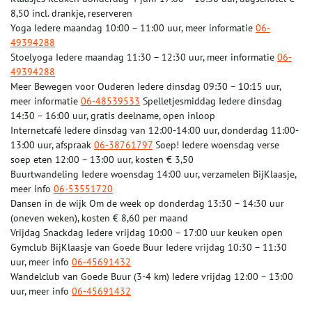
8,50 incl. drankje, reserveren
Yoga Iedere maandag 10:00 – 11:00 uur, meer informatie
06-
49394288
Stoelyoga Iedere maandag 11:30 – 12:30 uur, meer informatie
06-
49394288
Meer Bewegen voor Ouderen Iedere dinsdag 09:30 – 10:15 uur,
meer informatie
06-48539533
Spelletjesmiddag Iedere dinsdag
14:30 – 16:00 uur, gratis deelname, open inloop
Internetcafé Iedere dinsdag van 12:00-14:00 uur, donderdag 11:00-
13:00 uur, afspraak
06-38761797
Soep! Iedere woensdag verse
soep eten 12:00 – 13:00 uur, kosten € 3,50
Buurtwandeling Iedere woensdag 14:00 uur, verzamelen BijKlaasje,
meer info
06-53551720
Dansen in de wijk Om de week op donderdag 13:30 – 14:30 uur
(oneven weken), kosten € 8,60 per maand
Vrijdag Snackdag Iedere vrijdag 10:00 – 17:00 uur keuken open
Gymclub BijKlaasje van Goede Buur Iedere vrijdag 10:30 – 11:30
uur, meer info
06-45691432
Wandelclub van Goede Buur (3-4 km) Iedere vrijdag 12:00 – 13:00
uur, meer info
06-45691432