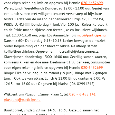
voor eigen rekening. Info en opgeven bij Hennie
020-6432699
.
Wereldlunch Wereldlunch Donderdag 12.00 - 13.00 uur. Geniet van
een lunch samen met wijkgenoten, met verse soep of bijv. luxe
tosti’s. Eerste van de maand pannenkoeken! Prijs €2,50 - tot €4,-
PRIDE LUNCH!!!!! Donderdag 4 juni. Vier 100 jaar Keizer Karelpark
én de Pride-maand tijdens een feestelijke en inclusieve wijklunch.
Tijd: 12.00-13.30 uur, prijs €3,- Aanmelden bij
moc@participe.nu
Dansmix 60+ Donderdag 9.15- 10.15. Lekker bewegen op muziek
onder begeleiding van dansdocent Nikkie. Na afloop samen
koffie/thee drinken. Opgeven en infocreatief@dansconnects.
Klaverjassen donderdag 13:00-16:00 uur. Gezellig samen kaarten,
kom eens kijken en doe mee. Deelname €1,50 per keer, consumpties
voor eigen rekening. Info en opgeven bij Hennie
020-6432699
Bingo: Elke 3e vrijdag in de maand (19 juni). Bingo met 3 gangen
lunch. Ook los van elkaar. Lunch € 11,00 Bingokaarten € 6,00. Van
12:15 - tot 16:00 uur. Opgeven bij Marisa ( 06-82991242)
Wijkcentrum Pluspunt, Smeenklaan 1, tel.
020 – 6 458 141
pluspunt@participe.nu
Buurtborrel, vrijdag 29 mei 14:30- 16:30, Gezellig samen het