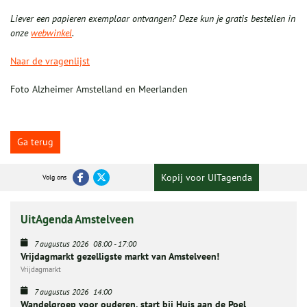
Liever een papieren exemplaar ontvangen? Deze kun je gratis bestellen in
onze
webwinkel
.
Naar de vragenlijst
Foto Alzheimer Amstelland en Meerlanden
Ga terug
Kopij voor UITagenda
Volg ons
UitAgenda Amstelveen
7 augustus 2026
08:00
-
17:00
Vrijdagmarkt gezelligste markt van Amstelveen!
Vrijdagmarkt
7 augustus 2026
14:00
Wandelgroep voor ouderen, start bij Huis aan de Poel