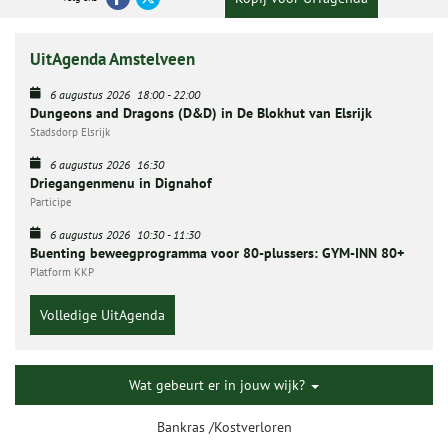
UitAgenda Amstelveen
6 augustus 2026
18:00
-
22:00
Dungeons and Dragons (D&D) in De Blokhut van Elsrijk
Stadsdorp Elsrijk
6 augustus 2026
16:30
Driegangenmenu in Dignahof
Participe
6 augustus 2026
10:30
-
11:30
Buenting beweegprogramma voor 80-plussers: GYM-INN 80+
Platform KKP
Volledige UitAgenda
Wat gebeurt er in jouw wijk?
Bankras /Kostverloren