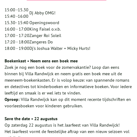
15:00 -15.30
Dj Abby OMG!
15:40 -16:00
15.30- 15:40
Openingswoord
16:00 - 17:00
King Faisel o.v.b.
17:00 - 17:20
Zanger Roi Soleil
17:20 - 18:00
Zangeres Do
18:00 - 19:00
Dj's Joshua Walter + Micky Hurts!
Boekenkast • Neem eens een boek mee
Zoek je nog een boek voor de zomervakantie? Loop dan eens
binnen bij Villa Randwijck en neem gratis een boek mee uit de
meeneem-boekenkasten. Er is volop keuze: van spannende romans
en detectives tot kinderboeken en informatieve boeken. Voor iedere
leeftijd en smaak is er wel iets te vinden.
Oproep:
Villa Randwijck kan op dit moment recente tijdschriften en
voorleesboeken voor kinderen gebruiken.
Save the date • 22 augustus
Op zaterdag 22 augustus is het Jaarfeest van Villa Randwijck!
Het Jaarfeest vormt de feestelijke aftrap van een nieuw seizoen vol