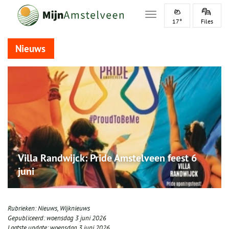
Toggle navigation
17°
Files
Nieuws
Villa Randwijck: Pride Amstelveen feest 6
juni
Rubrieken:
Nieuws
,
Wijknieuws
Gepubliceerd:
woensdag 3 juni 2026
Laatste update:
woensdag 3 juni 2026