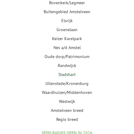
Bovenkerk/Legmeer
Buitengebied Amstelveen
Elsrijk
Groenelaan
Keizer Karelpark
Nes a/d Amstel
Oude dorp/Patrimonium
Randwijck
Stadshart
Uilenstede/Kronenburg
Waardhuizen/Middenhoven
Westwijk
Amstelveen breed
Regio breed
SPEELBADJES OPEN IN 2026