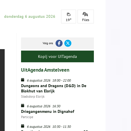
donderdag 6 augustus 2026
19°
Files
Volg ons
Kopij voor UITagenda
UitAgenda Amstelveen
6 augustus 2026
18:00
-
22:00
Dungeons and Dragons (D&D) in De
Blokhut van Elsrijk
Stadsdorp Elsrijk
6 augustus 2026
16:30
Driegangenmenu in Dignahof
Participe
6 augustus 2026
10:30
-
11:30