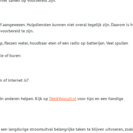
hier samen op voorbereid zijn.
elf aangewezen. Hulpdiensten kunnen niet overal tegelijk zijn. Daarom is h
voorbereid te zijn.
 flessen water, houdbaar eten of een radio op batterijen. Veel spullen
ie of buren:
 of internet is?
én anderen helpen. Kijk op
DenkVooruit.nl
voor tips en een handige
en langdurige stroomuitval belangrijke taken te blijven uitvoeren, zoals