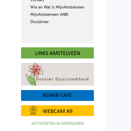
Wie en Wat is MijnAmstelveen
MijnAmstelveen ANBI
Disclaimer
ACTIVITEITEN IN AMSTELVEEN