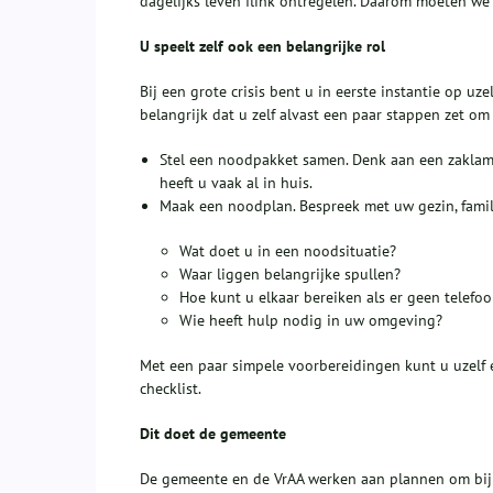
dagelijks leven flink ontregelen. Daarom moeten we 
U speelt zelf ook een belangrijke rol
Bij een grote crisis bent u in eerste instantie op uz
belangrijk dat u zelf alvast een paar stappen zet om 
Stel een noodpakket samen. Denk aan een zaklamp,
heeft u vaak al in huis.
Maak een noodplan. Bespreek met uw gezin, famil
Wat doet u in een noodsituatie?
Waar liggen belangrijke spullen?
Hoe kunt u elkaar bereiken als er geen telefoon
Wie heeft hulp nodig in uw omgeving?
Met een paar simpele voorbereidingen kunt u uzelf 
checklist.
Dit doet de gemeente
De gemeente en de VrAA werken aan plannen om bij e