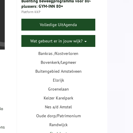
Buenting beweegprogramma voor 80-
plussers: GYM-INN 80+
Platform KKP
Volledige UitAgenda
Wat gebeurt er in jouw wijk?
Bankras /Kostverloren
Bovenkerk/Legmeer
Buitengebied Amstelveen
Elsrijk
Groenelaan
Keizer Karelpark
Nes a/d Amstel
io
Oude dorp/Patrimonium
Randwijck
ons