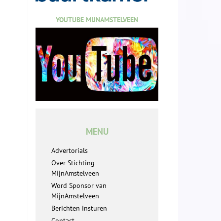
YOUTUBE MIJNAMSTELVEEN
MENU
Advertorials
Over Stichting
MijnAmstelveen
Word Sponsor van
MijnAmstelveen
Berichten insturen
Contact