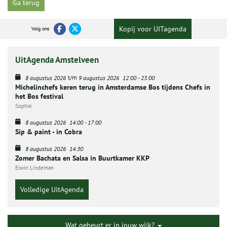
Ga terug
Kopij voor UITagenda
Volg ons
UitAgenda Amstelveen
t/m
8 augustus 2026
9 augustus 2026
12:00
-
23:00
Michelinchefs keren terug in Amsterdamse Bos tijdens Chefs in
het Bos festival
Sophie
8 augustus 2026
14:00
-
17:00
Sip & paint - in Cobra
8 augustus 2026
14:30
Zomer Bachata en Salsa in Buurtkamer KKP
Elwin Lindeman
Volledige UitAgenda
Wat gebeurt er in jouw wijk?