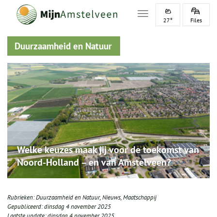
Toggle navigation
27°
Files
Duurzaamheid en Natuur
Welke keuzes maak jij voor de toekomst van
Noord-Holland – en van Amstelveen?
Rubrieken:
Duurzaamheid en Natuur
,
Nieuws
,
Maatschappij
Gepubliceerd:
dinsdag 4 november 2025
Laatste update:
dinsdag 4 november 2025