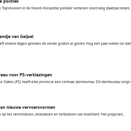
 politiek
n 'Topvrouwen in de Noord-Hollandse politiek' vertellen voormalig staatssecretaris
Landje van Geijsel
ft enkele dagen geleden de eerste grutto's al gezien. Nog een paar weken en dan
reau voor PS-verkiezingen
le Staten (PS) heeft elke provincie een centraal stembureau. Dit stembureau zorgt o
van nieuwe vervoersvormen
 op het verminderen, veranderen en verbeteren van mobiliteit. Met projecten,