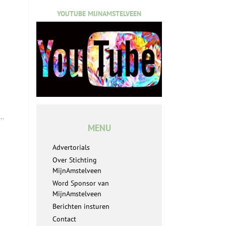
YOUTUBE MIJNAMSTELVEEN
..
MENU
Advertorials
Over Stichting
MijnAmstelveen
Word Sponsor van
MijnAmstelveen
Berichten insturen
Contact