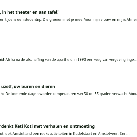
 in het theater en aan tafel’
n tijdens één stedentrip. Die groeien met je mee. Voor mijn vrouw en mij is Alme
uid-Afrika na de afschaffing van de apartheid in 1990 een weg van vergeving inge..
p uzelf, uw buren en dieren
racht. De komende dagen worden temperaturen van 30 tot 35 graden verwacht. Voor
rdenkt Keti Koti met verhalen en ontmoeting
iotheek Amstelland een reeks activiteiten in Kudelstaart en Amstelveen. Cen...