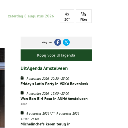
zaterdag 8 augustus 2026
20°
Files
Volg ons
Kopij voor UITagenda
UitAgenda Amstelveen
7 augustus 2026
20:30
-
23:00
Friday's Latin Party in VOKA Bovenkerk
7 augustus 2026
15:00
-
23:00
Wan Bon Biri Fesa In ANNA Amstelveen
Anna
t/m
8 augustus 2026
9 augustus 2026
12:00
-
23:00
Michelinchefs keren terug in