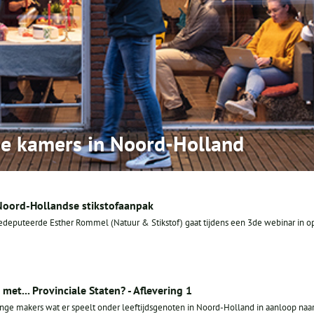
e kamers in Noord-Holland
Noord-Hollandse stikstofaanpak
Gedeputeerde Esther Rommel (Natuur & Stikstof) gaat tijdens een 3de webinar in o
met... Provinciale Staten? - Aflevering 1
nge makers wat er speelt onder leeftijdsgenoten in Noord-Holland in aanloop naa