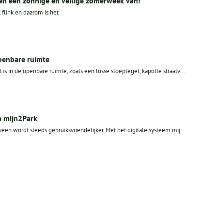
en een zonnige en veilige zomerweek van!
flink en daarom is het
openbare ruimte
 is in de openbare ruimte, zoals een losse stoeptegel, kapotte straatv...
a mijn2Park
en wordt steeds gebruiksvriendelijker. Met het digitale systeem mij...