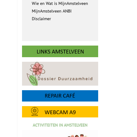
Wie en Wat is MijnAmstelveen
MijnAmstelveen ANBI
Disclaimer
ACTIVITEITEN IN AMSTELVEEN