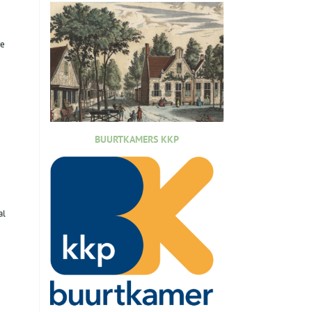
re
.
BUURTKAMERS KKP
al