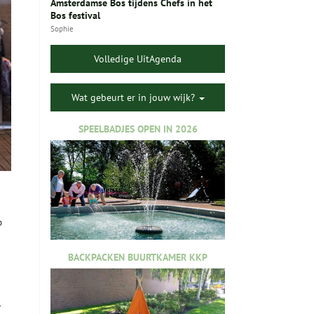
Amsterdamse Bos tijdens Chefs in het
Bos festival
Sophie
Volledige UitAgenda
Wat gebeurt er in jouw wijk?
SPEELBADJES OPEN IN 2026
p
BACKPACKEN BUURTKAMER KKP
r