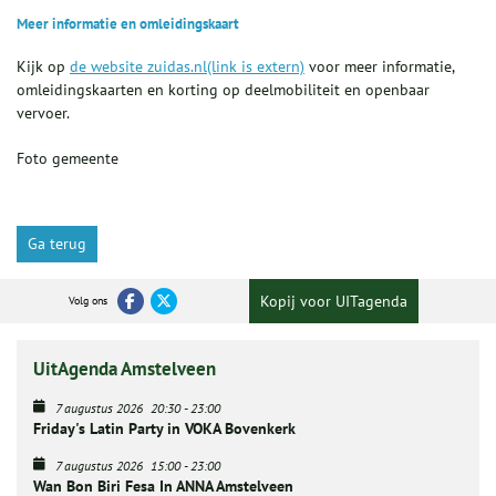
Meer informatie en omleidingskaart
Kijk op
de website zuidas.nl(link is extern)
voor meer informatie,
omleidingskaarten en korting op deelmobiliteit en openbaar
vervoer.
Foto gemeente
Ga terug
Kopij voor UITagenda
Volg ons
UitAgenda Amstelveen
7 augustus 2026
20:30
-
23:00
Friday's Latin Party in VOKA Bovenkerk
7 augustus 2026
15:00
-
23:00
Wan Bon Biri Fesa In ANNA Amstelveen