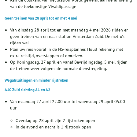
Aan de oostkant van het station wordt gewerkt aan de fundering
van de toekomstige Vivaldipassage
Geen treinen van 28 april tot en met 4 mei
Van dinsdag 28 april tot en met maandag 4 mei 2026 rijden er
geen treinen van en naar station Amsterdam Zuid. De metro’s
rijden wel.
Plan uw reis vooraf in de NS-reisplanner. Houd rekening met
extra reistijd, overstappen of omreizen.
Op Koningsdag, 27 april, en vanaf Bevrijdingsdag, 5 mei, rijden
de treinen weer volgens de normale dienstregeling.
Wegafsluitingen en minder rijstroken
A10 Zuid richting A1 en A2
Van maandag 27 april 22.00 uur tot woensdag 29 april 05.00
uur
Overdag op 28 april zijn 2 rijstroken open
In de avond en nacht is 1 rijstrook open