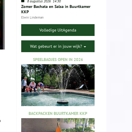
8 augustus 2026
14:30
Zomer Bachata en Salsa in Buurtkamer
KKP
Elwin Lindeman
Volledige UitAgenda
Wat gebeurt er in jouw wijk?
SPEELBADJES OPEN IN 2026
BACKPACKEN BUURTKAMER KKP
n