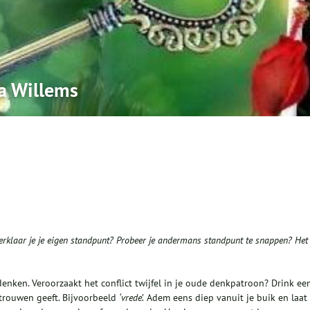
ta Willems
 verklaar je je eigen standpunt? Probeer je andermans standpunt te snappen? Het
denken. Veroorzaakt het conflict twijfel in je oude denkpatroon? Drink ee
ertrouwen geeft. Bijvoorbeeld
‘vrede’.
Adem eens diep vanuit je buik en laat