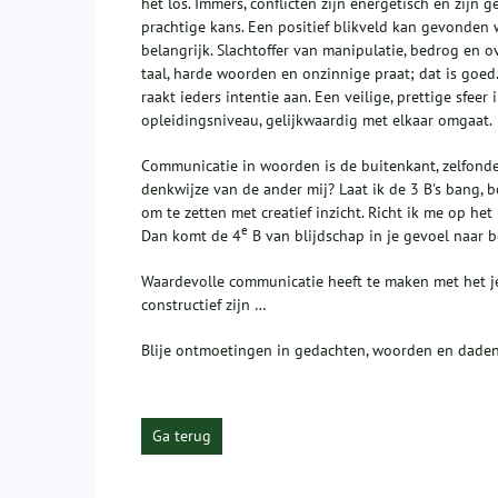
het los. Immers, conflicten zijn energetisch en zijn
prachtige kans. Een positief blikveld kan gevonden 
belangrijk. Slachtoffer van manipulatie, bedrog en o
taal, harde woorden en onzinnige praat; dat is goed.
raakt ieders intentie aan. Een veilige, prettige sfee
opleidingsniveau, gelijkwaardig met elkaar omgaat.
Communicatie in woorden is de buitenkant, zelfonde
denkwijze van de ander mij? Laat ik de 3 B's bang, 
om te zetten met creatief inzicht. Richt ik me op het 
e
Dan komt de 4
B van blijdschap in je gevoel naar 
Waardevolle communicatie heeft te maken met het je 
constructief zijn …
Blije ontmoetingen in gedachten, woorden en daden
Ga terug