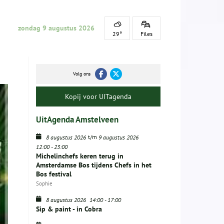
zondag 9 augustus 2026
29°
Files
Volg ons
Kopij voor UITagenda
UitAgenda Amstelveen
t/m
8 augustus 2026
9 augustus 2026
12:00
-
23:00
Michelinchefs keren terug in
Amsterdamse Bos tijdens Chefs in het
Bos festival
Sophie
8 augustus 2026
14:00
-
17:00
Sip & paint - in Cobra