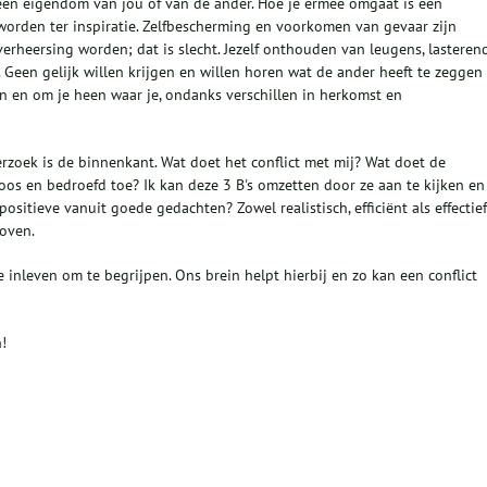
 geen eigendom van jou of van de ander. Hoe je ermee omgaat is een
worden ter inspiratie. Zelfbescherming en voorkomen van gevaar zijn
verheersing worden; dat is slecht. Jezelf onthouden van leugens, lasteren
 Geen gelijk willen krijgen en willen horen wat de ander heeft te zeggen
r in en om je heen waar je, ondanks verschillen in herkomst en
rzoek is de binnenkant. Wat doet het conflict met mij? Wat doet de
boos en bedroefd toe? Ik kan deze 3 B's omzetten door ze aan te kijken en
positieve vanuit goede gedachten? Zowel realistisch, efficiënt als effectie
boven.
inleven om te begrijpen. Ons brein helpt hierbij en zo kan een conflict
!