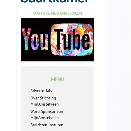
YOUTUBE MIJNAMSTELVEEN
MENU
Advertorials
Over Stichting
MijnAmstelveen
Word Sponsor van
MijnAmstelveen
Berichten insturen