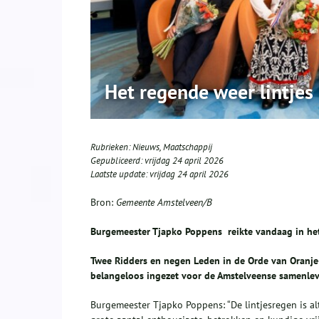
Het regende weer lintjes
Rubrieken:
Nieuws
,
Maatschappij
Gepubliceerd:
vrijdag 24 april 2026
Laatste update:
vrijdag 24 april 2026
Bron:
Gemeente Amstelveen/B
Burgemeester Tjapko Poppens reikte vandaag in het
Twee Ridders en negen Leden in de Orde van Oranje-
belangeloos ingezet voor de Amstelveense samenlev
Burgemeester Tjapko Poppens: “De lintjesregen is al