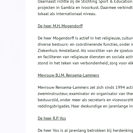
Daarnaast richtte zij de Stichting Sport & Education
projecten in Gambia en Ivoorkust. Daarmee verbindt 
lokaal als internationaal niveau.
De heer M.H. Mogendorff
De heer Mogendorff is actief in het religieuze, cult
diverse bestuurs- en coördinerende functies, onder 
Ziekenhuis Amstelland. Als voorzitter van de sjoelc
en faciliteren van religieuze diensten en sociale act
stond in het teken van verbondenheid, zorg voor elk
Mevrouw B.J.M. Rensema-Lammers
Mevrouw Rensema-Lammers zet zich sinds 1994 actief 
zweminstructeur, examinator en organisator van the
bestuurslid, onder meer als secretaris en vicevoorzi
reddingsbrigades. Haar deskundige en jarenlange inz
De heer R.P. Vos
De heer Vos is al jarenlang betrokken bij herdenking