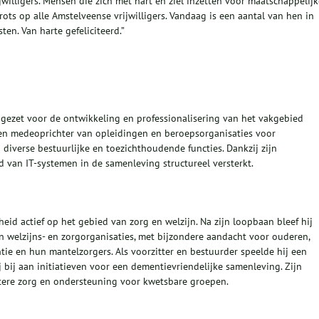
willigers. Mensen die zich met hart en ziel inzetten voor maatschappelijk
rots op alle Amstelveense vrijwilligers. Vandaag is een aantal van hen in
en. Van harte gefeliciteerd.”
ngezet voor de ontwikkeling en professionalisering van het vakgebied
r en medeoprichter van opleidingen en beroepsorganisaties voor
diverse bestuurlijke en toezichthoudende functies. Dankzij zijn
 van IT‑systemen in de samenleving structureel versterkt.
id actief op het gebied van zorg en welzijn. Na zijn loopbaan bleef hij
en welzijns- en zorgorganisaties, met bijzondere aandacht voor ouderen,
e en hun mantelzorgers. Als voorzitter en bestuurder speelde hij een
 bij aan initiatieven voor een dementievriendelijke samenleving. Zijn
tere zorg en ondersteuning voor kwetsbare groepen.