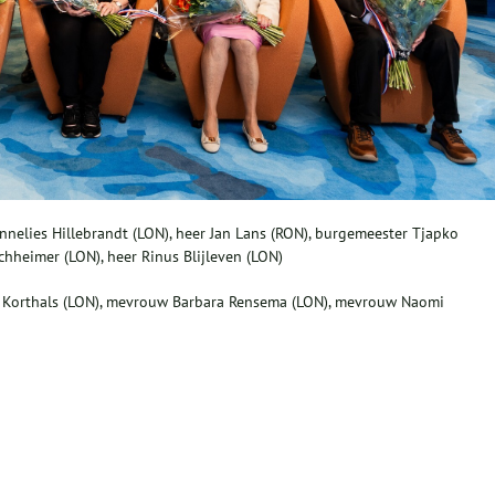
elies Hillebrandt (LON), heer Jan Lans (RON), burgemeester Tjapko
hheimer (LON), heer Rinus Blijleven (LON)
 Korthals (LON), mevrouw Barbara Rensema (LON), mevrouw Naomi