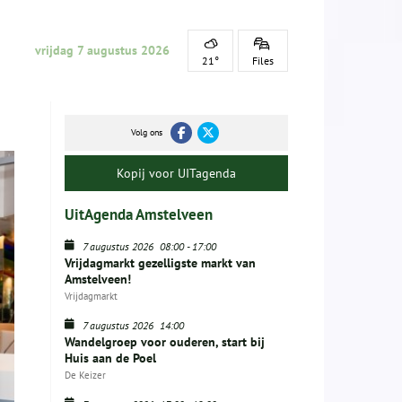
vrijdag 7 augustus 2026
21°
Files
Volg ons
Kopij voor UITagenda
UitAgenda Amstelveen
7 augustus 2026
08:00
-
17:00
Vrijdagmarkt gezelligste markt van
Amstelveen!
Vrijdagmarkt
7 augustus 2026
14:00
Wandelgroep voor ouderen, start bij
Huis aan de Poel
De Keizer