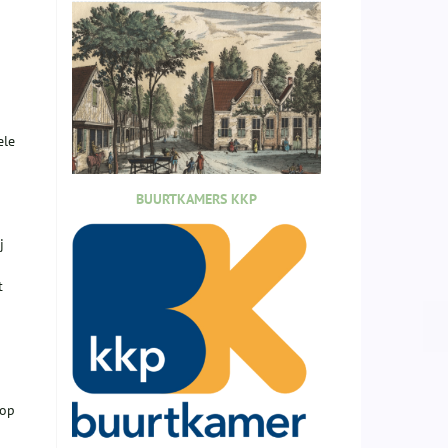
ele
BUURTKAMERS KKP
j
t
oop