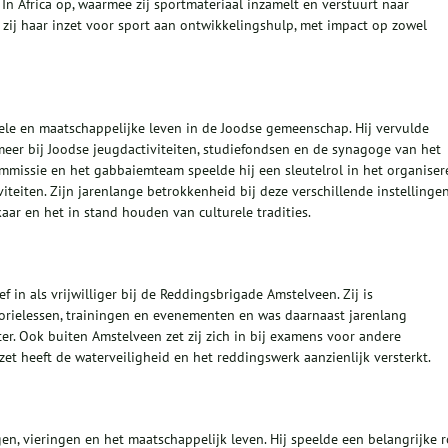
 In Africa op, waarmee zij sportmateriaal inzamelt en verstuurt naar
zij haar inzet voor sport aan ontwikkelingshulp, met impact op zowel
urele en maatschappelijke leven in de Joodse gemeenschap. Hij vervulde
meer bij Joodse jeugdactiviteiten, studiefondsen en de synagoge van het
ommissie en het gabbaiemteam speelde hij een sleutelrol in het organiser
iviteiten. Zijn jarenlange betrokkenheid bij deze verschillende instellinge
aar en het in stand houden van culturele tradities.
in als vrijwilliger bij de Reddingsbrigade Amstelveen. Zij is
orielessen, trainingen en evenementen en was daarnaast jarenlang
tter. Ook buiten Amstelveen zet zij zich in bij examens voor andere
et heeft de waterveiligheid en het reddingswerk aanzienlijk versterkt.
en, vieringen en het maatschappelijk leven. Hij speelde een belangrijke r