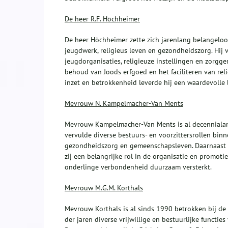
De heer R.F. Höchheimer
De heer Höchheimer zette zich jarenlang belangelo
jeugdwerk, religieus leven en gezondheidszorg. Hij
jeugdorganisaties, religieuze instellingen en zorgger
behoud van Joods erfgoed en het faciliteren van relig
inzet en betrokkenheid leverde hij een waardevolle 
Mevrouw N. Kampelmacher-Van Ments
Mevrouw Kampelmacher-Van Ments is al decennialang b
vervulde diverse bestuurs- en voorzittersrollen bi
gezondheidszorg en gemeenschapsleven. Daarnaast wa
zij een belangrijke rol in de organisatie en promoti
onderlinge verbondenheid duurzaam versterkt.
Mevrouw M.G.M. Korthals
Mevrouw Korthals is al sinds 1990 betrokken bij de 
der jaren diverse vrijwillige en bestuurlijke functi