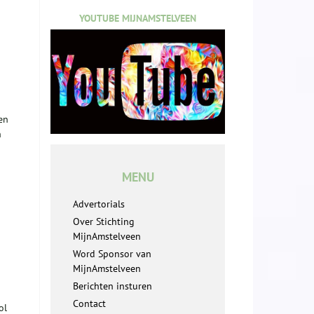
YOUTUBE MIJNAMSTELVEEN
en
n
MENU
Advertorials
Over Stichting
MijnAmstelveen
Word Sponsor van
MijnAmstelveen
Berichten insturen
Contact
ol