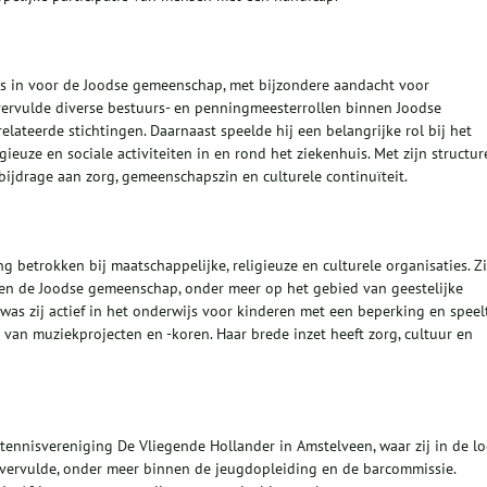
os in voor de Joodse gemeenschap, met bijzondere aandacht voor
 vervulde diverse bestuurs- en penningmeesterrollen binnen Joodse
elateerde stichtingen. Daarnaast speelde hij een belangrijke rol bij het
ieuze en sociale activiteiten in en rond het ziekenhuis. Met zijn structur
bijdrage aan zorg, gemeenschapszin en culturele continuïteit.
etrokken bij maatschappelijke, religieuze en culturele organisaties. Zi
nnen de Joodse gemeenschap, onder meer op het gebied van geestelijke
s zij actief in het onderwijs voor kinderen met een beperking en speel
e van muziekprojecten en -koren. Haar brede inzet heeft zorg, cultuur en
tennisvereniging De Vliegende Hollander in Amstelveen, waar zij in de l
es vervulde, onder meer binnen de jeugdopleiding en de barcommissie.