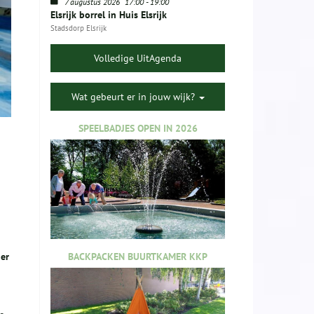
7 augustus 2026
17:00
-
19:00
Elsrijk borrel in Huis Elsrijk
Stadsdorp Elsrijk
Volledige UitAgenda
Wat gebeurt er in jouw wijk?
SPEELBADJES OPEN IN 2026
BACKPACKEN BUURTKAMER KKP
ger