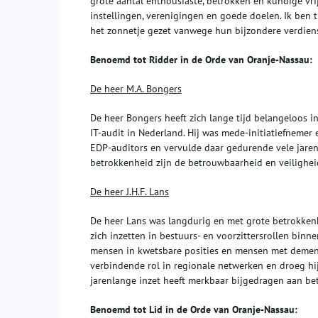
grote aantal enthousiaste, betrokken en kundige vrij
instellingen, verenigingen en goede doelen. Ik ben t
het zonnetje gezet vanwege hun bijzondere verdienst
Benoemd tot Ridder in de Orde van Oranje-Nassau:
De heer M.A. Bongers
De heer Bongers heeft zich lange tijd belangeloos i
IT‑audit in Nederland. Hij was mede‑initiatiefneme
EDP‑auditors en vervulde daar gedurende vele jaren 
betrokkenheid zijn de betrouwbaarheid en veiligheid
De heer J.H.F. Lans
De heer Lans was langdurig en met grote betrokkenhe
zich inzetten in bestuurs- en voorzittersrollen binn
mensen in kwetsbare posities en mensen met dementi
verbindende rol in regionale netwerken en droeg hij
jarenlange inzet heeft merkbaar bijgedragen aan be
Benoemd tot Lid in de Orde van Oranje-Nassau: