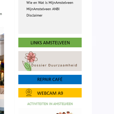
Wie en Wat is MijnAmstelveen
MijnAmstelveen ANBI
jn
Disclaimer
ACTIVITEITEN IN AMSTELVEEN