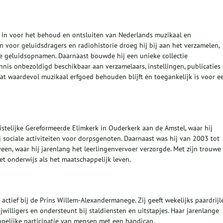
os in voor het behoud en ontsluiten van Nederlands muzikaal en
en voor geluidsdragers en radiohistorie droeg hij bij aan het verzamelen,
e geluidsopnamen. Daarnaast bouwde hij een unieke collectie
nnis onbezoldigd beschikbaar aan verzamelaars, instellingen, publicaties
at waardevol muzikaal erfgoed behouden blijft én toegankelijk is voor e
ristelijke Gereformeerde Elimkerk in Ouderkerk aan de Amstel, waar hij
 sociale activiteiten voor dorpsgenoten. Daarnaast was hij van 2003 tot
veen, waar hij jarenlang het leerlingenvervoer verzorgde. Met zijn trouwe
et onderwijs als het maatschappelijk leven.
 actief bij de Prins Willem‑Alexandermanege. Zij geeft wekelijks paardrijl
willigers en ondersteunt bij staldiensten en uitstapjes. Haar jarenlange
pelijke participatie van mensen met een handicap.