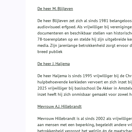
De heer M. Blijleven
De heer Blijleven zet zich al sinds 1981 belangelo
audiovisueel erfgoed. Als vrijwilliger bij vereniging
documenteren en beschikbaar stellen van historisch
78‑toerenplaten op en stelde hij zijn uitgebreide ke
media. Zijn jarenlange betrokkenheid zorgt ervoor d
breed publiek
De heer J. Haijema
De heer Haijema is sinds 1995 vrijwilliger bij de Ch
hulpbehoevende kerkleden vervoert en zich inzet bij
2025 vrijwilliger bij basisschool De Akker in Amstel
inzet heeft hij zich onmisbaar gemaakt voor zowel h
Mevrouw A.J. Hillebrandt
Mevrouw Hillebrandt is al sinds 2002 als vrijwilliger
aan mensen met een beperking, begeleidt andere vrij
betrokkenheid vergroot het welzijn én de maatschap