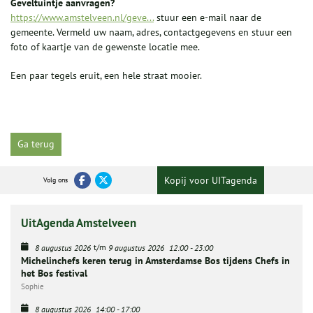
Geveltuintje aanvragen?
https://www.amstelveen.nl/geve...
stuur een e-mail naar de
gemeente. Vermeld uw naam, adres, contactgegevens en stuur een
foto of kaartje van de gewenste locatie mee.
Een paar tegels eruit, een hele straat mooier.
Ga terug
Kopij voor UITagenda
Volg ons
UitAgenda Amstelveen
t/m
8 augustus 2026
9 augustus 2026
12:00
-
23:00
Michelinchefs keren terug in Amsterdamse Bos tijdens Chefs in
het Bos festival
Sophie
8 augustus 2026
14:00
-
17:00