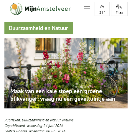
Toggle navigation
25°
Files
Duurzaamheid en Natuur
Maak van een kale stoep een groene
blikvanger: vraag nu een geveltuintje aan
Rubrieken:
Duurzaamheid en Natuur
,
Nieuws
Gepubliceerd:
woensdag 24 juni 2026
Laatste update:
woensdag 24 juni 2026