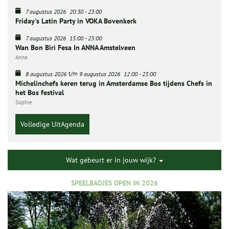
7 augustus 2026
20:30
-
23:00
Friday's Latin Party in VOKA Bovenkerk
7 augustus 2026
15:00
-
23:00
Wan Bon Biri Fesa In ANNA Amstelveen
Anna
t/m
8 augustus 2026
9 augustus 2026
12:00
-
23:00
Michelinchefs keren terug in Amsterdamse Bos tijdens Chefs in
het Bos festival
Sophie
Volledige UitAgenda
Wat gebeurt er in jouw wijk?
SPEELBADJES OPEN IN 2026