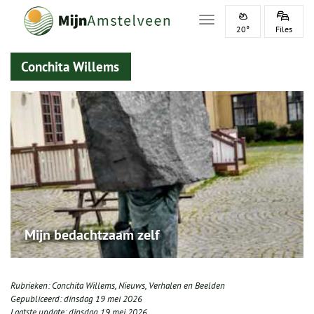
Toggle navigation
20°
Files
Conchita Willems
Mijn bedachtzaam zelf
Rubrieken:
Conchita Willems
,
Nieuws
,
Verhalen en Beelden
Gepubliceerd:
dinsdag 19 mei 2026
Laatste update:
dinsdag 19 mei 2026