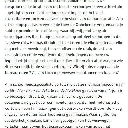
gehuld is in een groot stuk IJslands vulkanisch basalt. De
oorspronkelijke locatie van dit beeld – verborgen in een achtertuin
– getuigt van een subtiele humor die ingaat op het vaak
onzichtbare en toch zo aanwezige bestaan van de bureaucratie. Aan
dit verstopspel kwam een einde toen de Onbekende Ambtenaar zijn
huidige prominente plek kreeg, waar hij zwijgend langs de
voorbijgangers lijkt te lopen, voor een groot deel verborgen in de
massieve rots. Het basaltblok lijkt de lasten die elke ambtenaar elke
dag met zich meedraagt, te symboliseren: de druk, de last van
beslissingen en de verantwoordelijkheid jegens de mensen.
Tegelijkertijd daagt het beeld de kijker uit om zich af te vragen: wie
zit er werkelijk in de steen verborgen? Wie zijn deze zogenaamde
'bureaucraten'? Zij zijn toch ook mensen met dromen en idealen?
Mijn schoonheidsspecialiste vertelt me dat ze met haar moeder naar
de film
Mama'ku - van Jakarta tot de Molukken
gaat, die vanaf 4 juni in
de bioscopen draait. Zij kijken uit naar dit gebeuren. De
documentaire gaat over een moeder en dochter met Indonesische
wortels en een familiezwijgen dat doorbroken wordt door de vraag
of ze samen de reis naar Indonesië gaan maken. Waar zij die reis
daadwerkelijk maken, komen er gevolgen van het verzwegen
verleden naar boven, het bespreekbaar maken van zowel het