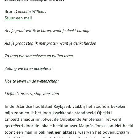
Bron:
Conchita Willems
Stuur een mail
Als je praat wil ik je horen, want je denkt hardop
Als je praat stop ik met praten, want je denkt hardop
Zo lang we samenleven en willen leren
Zolang we leren accepteren
Hoe te leven in de wetenschap:
Liefde is proces, stap voor stap
In de IJslandse hoofdstad Reykjavik vlakbij het stadhuis bekeken
mijn zoon en ik het indrukwekkende standbeeld Óþekkti
Embættismaðurinn, ofwel de Onbekende Ambtenaar. Het werd
gecreëerd door de lokale beeldhouwer Magnús Tómasson. Het beeld
toont een man in pak met een aktetas, waarvan het bovenlichaam