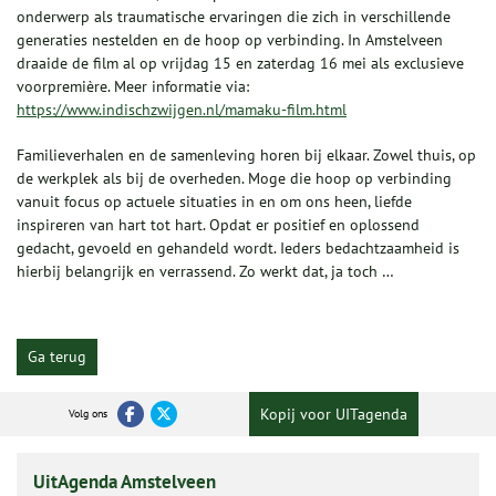
onderwerp als traumatische ervaringen die zich in verschillende
generaties nestelden en de hoop op verbinding. In Amstelveen
draaide de film al op vrijdag 15 en zaterdag 16 mei als exclusieve
voorpremière. Meer informatie via:
https://www.indischzwijgen.nl/mamaku-film.html
Familieverhalen en de samenleving horen bij elkaar. Zowel thuis, op
de werkplek als bij de overheden. Moge die hoop op verbinding
vanuit focus op actuele situaties in en om ons heen, liefde
inspireren van hart tot hart. Opdat er positief en oplossend
gedacht, gevoeld en gehandeld wordt. Ieders bedachtzaamheid is
hierbij belangrijk en verrassend. Zo werkt dat, ja toch …
Ga terug
Kopij voor UITagenda
Volg ons
UitAgenda Amstelveen