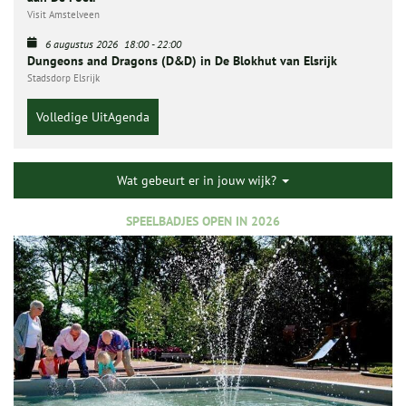
Visit Amstelveen
6 augustus 2026
18:00
-
22:00
Dungeons and Dragons (D&D) in De Blokhut van Elsrijk
Stadsdorp Elsrijk
Volledige UitAgenda
Wat gebeurt er in jouw wijk?
SPEELBADJES OPEN IN 2026