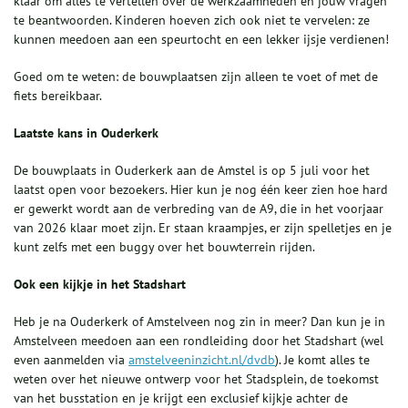
klaar om alles te vertellen over de werkzaamheden en jouw vragen
te beantwoorden. Kinderen hoeven zich ook niet te vervelen: ze
kunnen meedoen aan een speurtocht en een lekker ijsje verdienen!
Goed om te weten: de bouwplaatsen zijn alleen te voet of met de
fiets bereikbaar.
Laatste kans in Ouderkerk
De bouwplaats in Ouderkerk aan de Amstel is op 5 juli voor het
laatst open voor bezoekers. Hier kun je nog één keer zien hoe hard
er gewerkt wordt aan de verbreding van de A9, die in het voorjaar
van 2026 klaar moet zijn. Er staan kraampjes, er zijn spelletjes en je
kunt zelfs met een buggy over het bouwterrein rijden.
Ook een kijkje in het Stadshart
Heb je na Ouderkerk of Amstelveen nog zin in meer? Dan kun je in
Amstelveen meedoen aan een rondleiding door het Stadshart (wel
even aanmelden via
amstelveeninzicht.nl/dvdb
). Je komt alles te
weten over het nieuwe ontwerp voor het Stadsplein, de toekomst
van het busstation en je krijgt een exclusief kijkje achter de