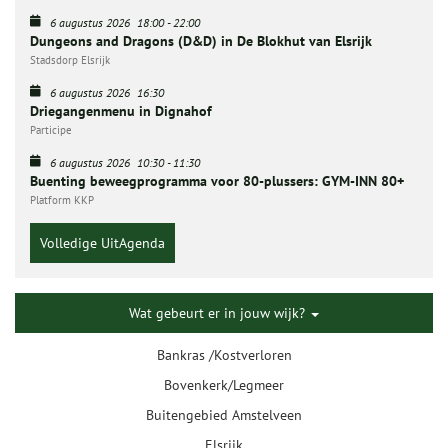
6 augustus 2026
18:00
-
22:00
Dungeons and Dragons (D&D) in De Blokhut van Elsrijk
Stadsdorp Elsrijk
6 augustus 2026
16:30
Driegangenmenu in Dignahof
Participe
6 augustus 2026
10:30
-
11:30
Buenting beweegprogramma voor 80-plussers: GYM-INN 80+
Platform KKP
Volledige UitAgenda
Wat gebeurt er in jouw wijk?
Bankras /Kostverloren
Bovenkerk/Legmeer
Buitengebied Amstelveen
Elsrijk