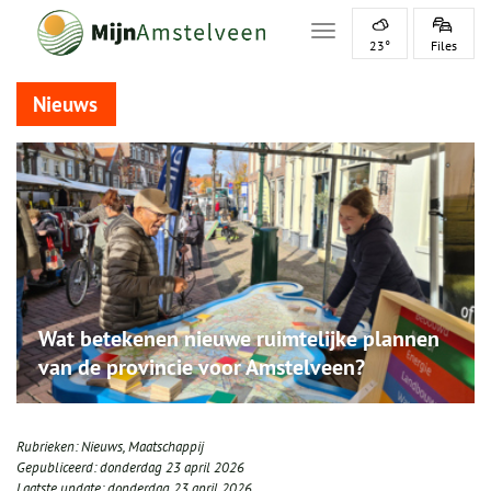
Toggle navigation
23°
Files
Nieuws
Wat betekenen nieuwe ruimtelijke plannen
van de provincie voor Amstelveen?
Rubrieken:
Nieuws
,
Maatschappij
Gepubliceerd:
donderdag 23 april 2026
Laatste update:
donderdag 23 april 2026