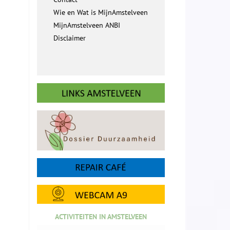
Wie en Wat is MijnAmstelveen
MijnAmstelveen ANBI
Disclaimer
ACTIVITEITEN IN AMSTELVEEN