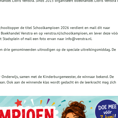
handel Libris Venstra. Sinds 2015 organiseert boekhandel Libris Venstra
ooltopper de titel Schoolkampioen 2026 verdient en mail dit naar
in Boekhandel Venstra en op venstra.nl/schoolkampioen, en lever deze vóó
t Stadsplein of mail een foto ervan naar info@venstra.nl.
en drie genomineerden uitnodigen op de speciale uitreikingsmiddag. De
r Onderwijs, samen met de Kinderburgemeester, de winnaar bekend. De
aan. Ook aan de winnende klas wordt gedacht én de leerkracht mag zich