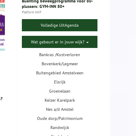
Buenting beweegprogramma voor 80-
plussers: GYM-INN 80+
Platform KKP
Volledige UitAgenda
Wat gebeurt er in jouw wijk?
Bankras /Kostverloren
Bovenkerk/Legmeer
Buitengebied Amstelveen
Elsrijk
Groenelaan
n?
Keizer Karelpark
Nes a/d Amstel
Oude dorp/Patrimonium
Randwijck