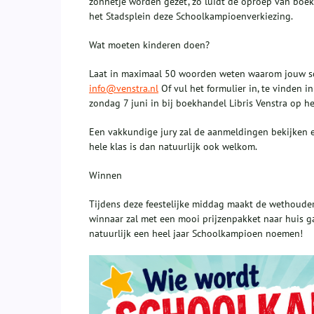
zonnetje worden gezet', zo luidt de oproep van boek
het Stadsplein deze Schoolkampioenverkiezing.
Wat moeten kinderen doen?
Laat in maximaal 50 woorden weten waarom jouw sch
info@venstra.nl
Of vul het formulier in, te vinden 
zondag 7 juni in bij boekhandel Libris Venstra op he
Een vakkundige jury zal de aanmeldingen bekijken 
hele klas is dan natuurlijk ook welkom.
Winnen
Tijdens deze feestelijke middag maakt de wethoude
winnaar zal met een mooi prijzenpakket naar huis g
natuurlijk een heel jaar Schoolkampioen noemen!