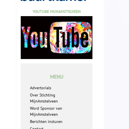
YOUTUBE MIJNAMSTELVEEN
MENU
Advertorials
Over Stichting
MijnAmstelveen
Word Sponsor van
MijnAmstelveen
Berichten insturen
Contact