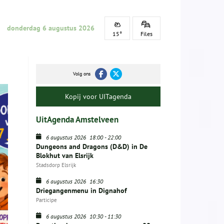
donderdag 6 augustus 2026
15°
Files
Volg ons
Kopij voor UITagenda
UitAgenda Amstelveen
6 augustus 2026
18:00
-
22:00
Dungeons and Dragons (D&D) in De
Blokhut van Elsrijk
Stadsdorp Elsrijk
6 augustus 2026
16:30
Driegangenmenu in Dignahof
Participe
6 augustus 2026
10:30
-
11:30