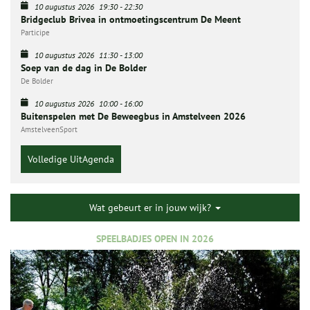
10 augustus 2026
19:30
-
22:30
Bridgeclub Brivea in ontmoetingscentrum De Meent
Participe
10 augustus 2026
11:30
-
13:00
Soep van de dag in De Bolder
De Bolder
10 augustus 2026
10:00
-
16:00
Buitenspelen met De Beweegbus in Amstelveen 2026
AmstelveenSport
Volledige UitAgenda
Wat gebeurt er in jouw wijk?
SPEELBADJES OPEN IN 2026