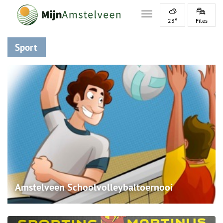
Toggle navigation
23°
Files
Sport
Amstelveen Schoolvolleybaltoernooi