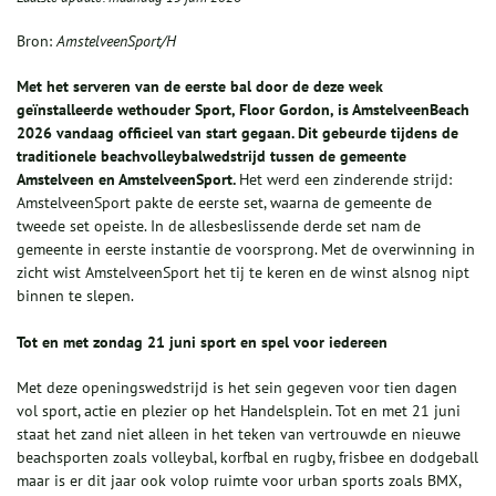
Bron:
AmstelveenSport/H
Met het serveren van de eerste bal door de deze week
geïnstalleerde wethouder Sport, Floor Gordon, is AmstelveenBeach
2026 vandaag officieel van start gegaan. Dit gebeurde tijdens de
traditionele beachvolleybalwedstrijd tussen de gemeente
Amstelveen en AmstelveenSport.
Het werd een zinderende strijd:
AmstelveenSport pakte de eerste set, waarna de gemeente de
tweede set opeiste. In de allesbeslissende derde set nam de
gemeente in eerste instantie de voorsprong. Met de overwinning in
zicht wist AmstelveenSport het tij te keren en de winst alsnog nipt
binnen te slepen.
Tot en met zondag 21 juni sport en spel voor iedereen
Met deze openingswedstrijd is het sein gegeven voor tien dagen
vol sport, actie en plezier op het Handelsplein. Tot en met 21 juni
staat het zand niet alleen in het teken van vertrouwde en nieuwe
beachsporten zoals volleybal, korfbal en rugby, frisbee en dodgeball
maar is er dit jaar ook volop ruimte voor urban sports zoals BMX,