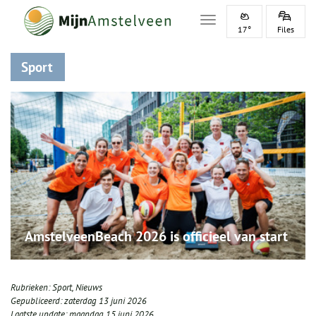
Toggle navigation
17°
Files
Sport
AmstelveenBeach 2026 is officieel van start
Rubrieken:
Sport
,
Nieuws
Gepubliceerd:
zaterdag 13 juni 2026
Laatste update:
maandag 15 juni 2026