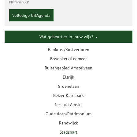
Platform KKP
Volledige UitAgenda
Wat gebeurt er in jouw wijk?
Bankras /Kostverloren
Bovenkerk/Legmeer
Buitengebied Amstelveen
Elsrijk
Groenelaan
Keizer Karelpark
Nes a/d Amstel
Oude dorp/Patrimonium
Randwijck
Stadshart