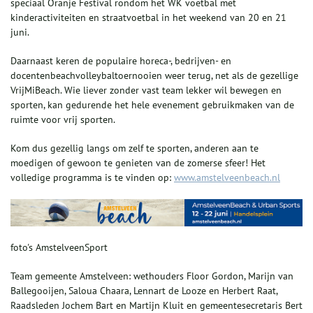
speciaal Oranje Festival rondom het WK voetbal met
kinderactiviteiten en straatvoetbal in het weekend van 20 en 21
juni.
Daarnaast keren de populaire horeca-, bedrijven- en
docentenbeachvolleybaltoernooien weer terug, net als de gezellige
VrijMiBeach. Wie liever zonder vast team lekker wil bewegen en
sporten, kan gedurende het hele evenement gebruikmaken van de
ruimte voor vrij sporten.
Kom dus gezellig langs om zelf te sporten, anderen aan te
moedigen of gewoon te genieten van de zomerse sfeer! Het
volledige programma is te vinden op:
www.amstelveenbeach.nl
foto's AmstelveenSport
Team gemeente Amstelveen: wethouders Floor Gordon, Marijn van
Ballegooijen, Saloua Chaara, Lennart de Looze en Herbert Raat,
Raadsleden Jochem Bart en Martijn Kluit en gemeentesecretaris Bert