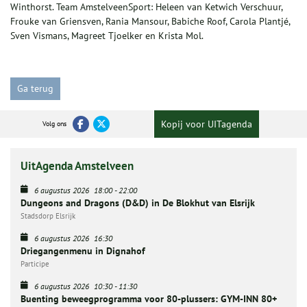
Winthorst. Team AmstelveenSport: Heleen van Ketwich Verschuur,
Frouke van Griensven, Rania Mansour, Babiche Roof, Carola Plantjé,
Sven Vismans, Magreet Tjoelker en Krista Mol.
Ga terug
Kopij voor UITagenda
Volg ons
UitAgenda Amstelveen
6 augustus 2026
18:00
-
22:00
Dungeons and Dragons (D&D) in De Blokhut van Elsrijk
Stadsdorp Elsrijk
6 augustus 2026
16:30
Driegangenmenu in Dignahof
Participe
6 augustus 2026
10:30
-
11:30
Buenting beweegprogramma voor 80-plussers: GYM-INN 80+