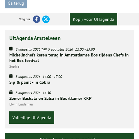
Ga terug
Kopij voor UITagenda
Volg ons
UitAgenda Amstelveen
t/m
8 augustus 2026
9 augustus 2026
12:00
-
23:00
Michelinchefs keren terug in Amsterdamse Bos tijdens Chefs in
het Bos festival
Sophie
8 augustus 2026
14:00
-
17:00
Sip & paint - in Cobra
8 augustus 2026
14:30
Zomer Bachata en Salsa in Buurtkamer KKP
Elwin Lindeman
Volledige UitAgenda