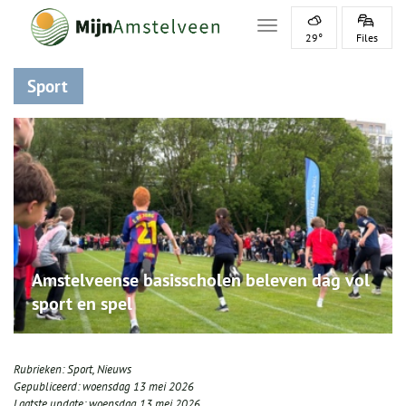
Toggle navigation
29°
Files
Sport
Amstelveense basisscholen beleven dag vol
sport en spel
Rubrieken:
Sport
,
Nieuws
Gepubliceerd:
woensdag 13 mei 2026
Laatste update:
woensdag 13 mei 2026