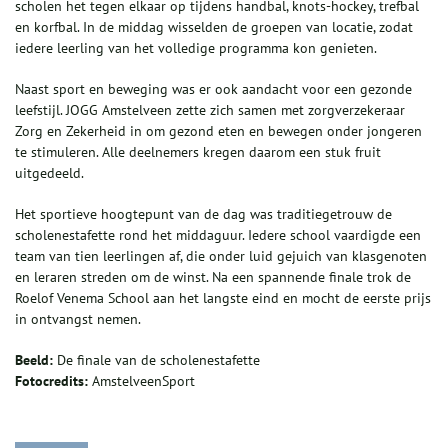
scholen het tegen elkaar op tijdens handbal, knots-hockey, trefbal
en korfbal. In de middag wisselden de groepen van locatie, zodat
iedere leerling van het volledige programma kon genieten.
Naast sport en beweging was er ook aandacht voor een gezonde
leefstijl. JOGG Amstelveen zette zich samen met zorgverzekeraar
Zorg en Zekerheid in om gezond eten en bewegen onder jongeren
te stimuleren. Alle deelnemers kregen daarom een stuk fruit
uitgedeeld.
Het sportieve hoogtepunt van de dag was traditiegetrouw de
scholenestafette rond het middaguur. Iedere school vaardigde een
team van tien leerlingen af, die onder luid gejuich van klasgenoten
en leraren streden om de winst. Na een spannende finale trok de
Roelof Venema School aan het langste eind en mocht de eerste prijs
in ontvangst nemen.
Beeld:
De finale van de scholenestafette
Fotocredits:
AmstelveenSport