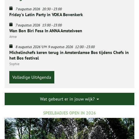
7 augustus 2026
20:30
-
23:00
Friday's Latin Party in VOKA Bovenkerk
7 augustus 2026
15:00
-
23:00
Wan Bon Biri Fesa In ANNA Amstelveen
Anna
t/m
8 augustus 2026
9 augustus 2026
12:00
-
23:00
Michelinchefs keren terug in Amsterdamse Bos tijdens Chefs in
het Bos festival
Sophie
Volledige UitAgenda
Wat gebeurt er in jouw wijk?
SPEELBADJES OPEN IN 2026