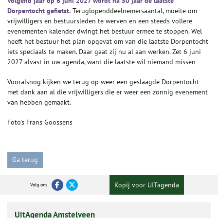
Volgend jaar op 6 juni 2027 wordt na 50 jaar de laatste
Dorpentocht gefietst.
Teruglopenddeelnemersaantal, moeite om
vrijwilligers en bestuursleden te werven en een steeds vollere
evenementen kalender dwingt het bestuur ermee te stoppen. Wel
heeft het bestuur het plan opgevat om van die laatste Dorpentocht
iets speciaals te maken. Daar gaat zij nu al aan werken. Zet 6 juni
2027 alvast in uw agenda, want die laatste wil niemand missen
Vooralsnog kijken we terug op weer een geslaagde Dorpentocht
met dank aan al die vrijwilligers die er weer een zonnig evenement
van hebben gemaakt.
Foto’s Frans Goossens
Ga terug
Kopij voor UITagenda
Volg ons
UitAgenda Amstelveen