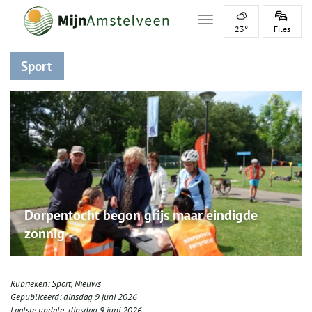
Toggle navigation
23°
Files
Sport
Dorpentocht begon grijs maar eindigde
zonnig
Rubrieken:
Sport
,
Nieuws
Gepubliceerd:
dinsdag 9 juni 2026
Laatste update:
dinsdag 9 juni 2026