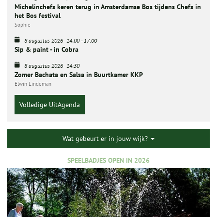
Michelinchefs keren terug in Amsterdamse Bos tijdens Chefs in
het Bos festival
Sophie
8 augustus 2026
14:00
-
17:00
Sip & paint - in Cobra
8 augustus 2026
14:30
Zomer Bachata en Salsa in Buurtkamer KKP
Elwin Lindeman
Volledige UitAgenda
Wat gebeurt er in jouw wijk?
SPEELBADJES OPEN IN 2026