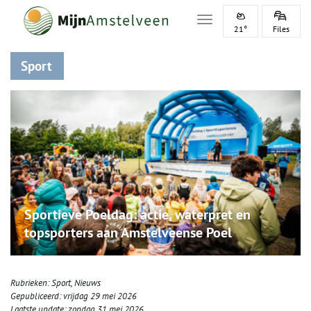
Toggle navigation
21°
Files
Sport
Sportieve Poeldag: actie, waterpret en
topsporters aan Amstelveense Poel
Rubrieken:
Sport
,
Nieuws
Gepubliceerd:
vrijdag 29 mei 2026
Laatste update:
zondag 31 mei 2026