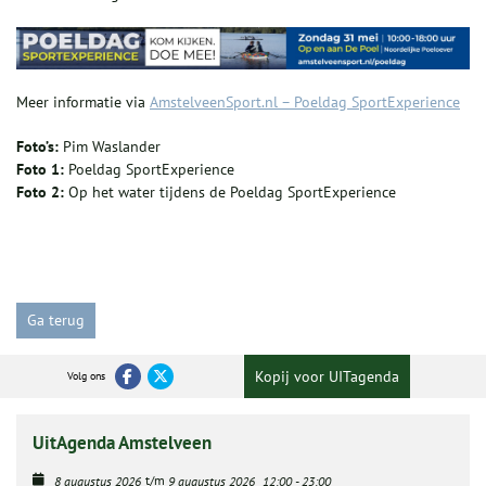
Meer informatie via
AmstelveenSport.nl – Poeldag SportExperience
Foto’s:
Pim Waslander
Foto 1:
Poeldag SportExperience
Foto 2:
Op het water tijdens de Poeldag SportExperience
Ga terug
Kopij voor UITagenda
Volg ons
UitAgenda Amstelveen
t/m
8 augustus 2026
9 augustus 2026
12:00
-
23:00