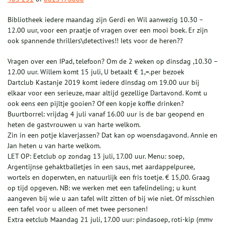
Bibliotheek iedere maandag zijn Gerdi en Wil aanwezig 10.30 –
12.00 uur, voor een praatje of vragen over een mooi boek. Er zijn
ook spannende thrillers\detectives!! Iets voor de heren??
Vragen over een IPad, telefoon? Om de 2 weken op dinsdag ,10.30 –
12.00 uur. Willem komt 15 juli, U betaalt € 1,=.per bezoek
Dartclub Kastanje 2019 komt iedere dinsdag om 19.00 uur bij
elkaar voor een serieuze, maar altijd gezellige Dartavond. Komt u
ook eens een pijltje gooien? Of een kopje koffie drinken?
Buurtborrel: vrijdag 4 juli vanaf 16.00 uur is de bar geopend en
heten de gastvrouwen u van harte welkom.
Zin in een potje klaverjassen? Dat kan op woensdagavond. Annie en
Jan heten u van harte welkom.
LET OP: Eetclub op zondag 13 juli, 17.00 uur. Menu: soep,
Argentijnse gehaktballetjes in een saus, met aardappelpuree,
wortels en doperwten, en natuurlijk een fris toetje. € 15,00. Graag
op tijd opgeven. NB: we werken met een tafelindeling; u kunt
aangeven bij wie u aan tafel wilt zitten of bij wie niet. Of misschien
een tafel voor u alleen of met twee personen!
Extra eetclub Maandag 21 juli, 17.00 uur: pindasoep, roti-kip (mmv