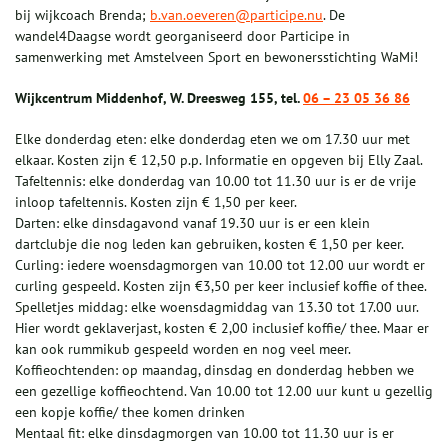
bij wijkcoach Brenda;
b.van.oeveren@participe.nu
. De
wandel4Daagse wordt georganiseerd door Participe in
samenwerking met Amstelveen Sport en bewonersstichting WaMi!
Wijkcentrum Middenhof, W. Dreesweg 155, tel.
06 – 23 05 36 86
Elke donderdag eten: elke donderdag eten we om 17.30 uur met
elkaar. Kosten zijn € 12,50 p.p. Informatie en opgeven bij Elly Zaal.
Tafeltennis: elke donderdag van 10.00 tot 11.30 uur is er de vrije
inloop tafeltennis. Kosten zijn € 1,50 per keer.
Darten: elke dinsdagavond vanaf 19.30 uur is er een klein
dartclubje die nog leden kan gebruiken, kosten € 1,50 per keer.
Curling: iedere woensdagmorgen van 10.00 tot 12.00 uur wordt er
curling gespeeld. Kosten zijn €3,50 per keer inclusief koffie of thee.
Spelletjes middag: elke woensdagmiddag van 13.30 tot 17.00 uur.
Hier wordt geklaverjast, kosten € 2,00 inclusief koffie/ thee. Maar er
kan ook rummikub gespeeld worden en nog veel meer.
Koffieochtenden: op maandag, dinsdag en donderdag hebben we
een gezellige koffieochtend. Van 10.00 tot 12.00 uur kunt u gezellig
een kopje koffie/ thee komen drinken
Mentaal fit: elke dinsdagmorgen van 10.00 tot 11.30 uur is er