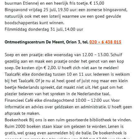
buurman Etienne) en een heerlijk fris toetje. € 15,00
Bingoavond vrijdag 25 juli, 19.30 uur: een zomerse bingoavond,
natuurlijk ook met een loterij waarmee uw een goed gevulde
boodschappentas kunt winnen.
Filmmiddag donderdag 31 juli, 14.00 uur
Ontmoetingscentrum De Meent, Orion 3, tel.
020 – 6 438 015
Soep en een praatje: elke woensdag van 12.00 – 13.00. Schuif
gezellig aan en maak een praatje onder het genot van een kop
soep. De kosten zijn € 2,00. U hoeft zich niet aan te melden!
Taalcafé: elke donderdag tussen 10 en 11 uur. Iedereen is welkom
bij het Taalcafé. Of je nu al heel goed of juist nog maar een klein
beetje Nederlands spreekt, dat maakt niet uit. Het gaat om het
plezier beleven van het spreken in de Nederlandse taal.
Financieel Café elke dinsdagochtend 10:00 – 12:00 uur. Voor
informatie en advies over geldzaken en administratie. U hoeft geen
afspraak te maken.
Boekenhoek Bij ons is een ruim gesorteerde bibliotheek te vinden.
Ruim 2000 boeken staan klaar om gelezen te worden. Lenen is
gratis, wel graag even aanmelden bij de balie. De boekenhoek is