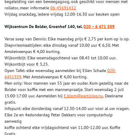
begeleiding van een beweegagoog, ook geschikt voor mensen met
rollator, meer informatie
06-45691432
Vrijdag snackdag, iedere vrijdag 12.00-16.30 uur keuken open
Wijkcentrum De Bolder, Groenhof 140, tel.
020 – 6 471 509
Verse soep van Dennis: Elke maandag prijs € 2,75 per kom op is op.
Diepvriesmaaltijden: elke dinsdag vanaf 10.00 uur € 6,50. Met
Amstelveenpas € 4,00 korting.
Wijkontbijt: Elke woensdagochtend van 08.45 tot 10.00 uur.
Wijkontbijt voor € 3,25.
Open Tafel: elke woensdag aanmelden bij Ellen Schade
020-
6451559
. Met Amstelveenpas € 4,00 korting.
Men only: Voor mannen van 55 jaar en ouder. Kom gezellig naar de
Bolder voor koffie met een mannenpraatje. Start woensdag 2 juli
15:00-17:00 uur. Aanmelden bij
E.blom@participe.nu
. Deelname
gratis.
Infopunt: elke donderdag vanaf 12.30-14.00 uur voor al uw vragen.
Elke 2e en 4edonderdag Peter Dekkers voor computerhulp
aanwezig
koffie ochtend elke vrijdagochtend van 11.00-12.00 uur. Koffie
Gratis