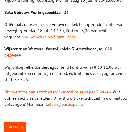
Rijbewijskeuring, woensdag 9 en dinsdag 15 juli , 8:30- 13:00 uur
Voka Gebouw, Vierlingsbeeklaan 24
Oriëntaals dansen met de Vrouwencirkel. Een gezonde manier van
beweging. Vrijdag 18 juli 14-16u, Kosten €3,00 Aanmelden
verplicht:
vrouwencirkelAV@gmail.com
.
Wijkcentrum Westend, Westwijkplein 3, Amstelveen, tel.
020
6434444
Wijkontbijt elke donderdagochtend kunt u vanaf 8:30-11:00 uur
uitgebreid komen ontbijten, brood, ei, fruit, rauwkost, yoghurt, voor
slechts €3,25.
Dit overzicht met activiteiten** verschijnt eens per 2 weken
. Wilt u
ook een activiteit melden? Of wilt u dit overzicht zelf in uw mailbox
ontvangen? Mail naar:
ladder@participe.nu
Ga terug