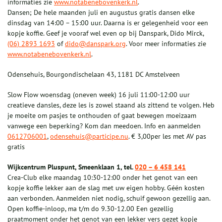
informaties zie
www.notabenebovenkerk.nl
.
Dansen; De hele maanden juli en augustus gratis dansen elke
dinsdag van 14:00 – 15:00 uur. Daarna is er gelegenheid voor een
kopje koffie. Geef je vooraf wel even op bij Danspark, Dido Mirck,
(06) 2893 1693
of
dido@danspark.org
. Voor meer informaties zie
www.notabenebovenkerk.nl
.
Odensehuis, Bourgondischelaan 43, 1181 DC Amstelveen
Slow Flow woensdag (oneven week) 16 juli 11:00-12:00 uur
creatieve dansles, deze les is zowel staand als zittend te volgen. Heb
je moeite om pasjes te onthouden of gaat bewegen moeizaam
vanwege een beperking? Kom dan meedoen. Info en aanmelden
0612706001
,
odensehuis@participe.nu
. € 3,00per les met AV pas
gratis
Wijkcentrum Pluspunt, Smeenklaan 1, tel.
020 – 6 458 141
Crea-Club elke maandag 10:30-12:00 onder het genot van een
kopje koffie lekker aan de slag met uw eigen hobby. Géén kosten
aan verbonden. Aanmelden niet nodig, schuif gewoon gezellig aan.
Open koffie-inloop, ma t/m do 9.30-12.00 Een gezellig
praatmoment onder het genot van een lekker vers gezet kopje