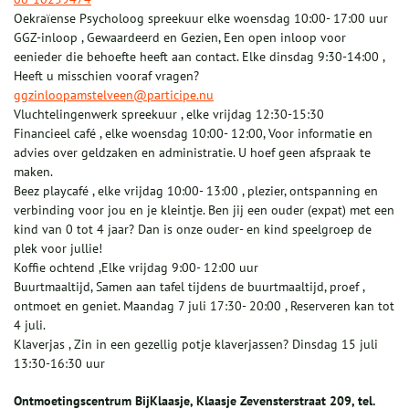
Oekraïense Psycholoog spreekuur elke woensdag 10:00- 17:00 uur
GGZ-inloop , Gewaardeerd en Gezien, Een open inloop voor
eenieder die behoefte heeft aan contact. Elke dinsdag 9:30-14:00 ,
Heeft u misschien vooraf vragen?
ggzinloopamstelveen@participe.nu
Vluchtelingenwerk spreekuur , elke vrijdag 12:30-15:30
Financieel café , elke woensdag 10:00- 12:00, Voor informatie en
advies over geldzaken en administratie. U hoef geen afspraak te
maken.
Beez playcafé , elke vrijdag 10:00- 13:00 , plezier, ontspanning en
verbinding voor jou en je kleintje. Ben jij een ouder (expat) met een
kind van 0 tot 4 jaar? Dan is onze ouder- en kind speelgroep de
plek voor jullie!
Koffie ochtend ,Elke vrijdag 9:00- 12:00 uur
Buurtmaaltijd, Samen aan tafel tijdens de buurtmaaltijd, proef ,
ontmoet en geniet. Maandag 7 juli 17:30- 20:00 , Reserveren kan tot
4 juli.
Klaverjas , Zin in een gezellig potje klaverjassen? Dinsdag 15 juli
13:30-16:30 uur
Ontmoetingscentrum BijKlaasje, Klaasje Zevensterstraat 209, tel.