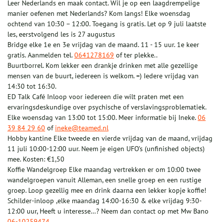
Leer Nederlands en maak contact. Wil je op een laagdrempelige
manier oefenen met Nederlands? Kom langs! Elke woensdag
ochtend van 10:30 – 12:00. Toegang is gratis. Let op 9 juli laatste
les, eerstvolgend les is 27 augustus
Bridge elke 1e en 3e vrijdag van de maand. 11 - 15 uur. 1e keer
gratis. Aanmelden tel.
0641278169
of ter plekke..
Buurtborrel. Kom lekker een drankje drinken met alle gezellige
mensen van de buurt, iedereen is welkom. =) Iedere vrijdag van
14:30 tot 16:30.
ED Talk Café Inloop voor iedereen die wilt praten met een
ervaringsdeskundige over psychische of verslavingsproblematiek.
Elke woensdag van 13:00 tot 15:00. Meer informatie bij Ineke.
06
39 84 29 60
of
ineke@teamed.nl
Hobby kantine Elke tweede en vierde vrijdag van de maand, vrijdag
11 juli 10:00-12:00 uur. Neem je eigen UFO’s (unfinished objects)
mee. Kosten: €1,50
Koffie Wandelgroep Elke maandag vertrekken er om 10:00 twee
wandelgroepen vanuit Alleman, een snelle groep en een rustige
groep. Loop gezellig mee en drink daarna een lekker kopje koffie!
Schilder-inloop ,elke maandag 14:00-16:30 & elke vrijdag 9:30-
12:00 uur, Heeft u interesse…? Neem dan contact op met Mw Bano
06-10259474