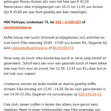
geheugen fitness. Kosten zijn voor het hele jaar € 42,50
Memorykoor: elke vrijdagmorgen van 10.15 tot 11.45 uur. Kosten
zijn € 45,00 per jaar. Kom gezellig een keer meezingen.
MOC Participe, Lindenlaan 75, tel.
020 – 6 430 453
of
moc@participe.nu
Koffie inloop met lunch: Ontmoet je wijkgenoten, incl. activiteit en
luxe lunch. Elke maandag 10:00 - 13:00 uur, kosten €4,. Opgeven bij
Julie
j.edwards@participe.nu
of
06-43204174
Verse soep als lunch: elke donderdag wordt er verse soep bereid en
geserveerd . Schuif eens aan voor een gezonde lunch of neem lekker
mee naar huis voor de avond. Van 11.30 -12.45 uur, €2,-, daar kun je
het niet voor maken!
Linedance: dansen op leuke muziek en daarna gezellig koffie
drinken. Elke dinsdag om 13.45 - 14.30. De les voor gevorderden is
van 14.30-15.30u. Opgeven via cursusbureau op
020 543 04 41
.
Crea club: samen craften is leuker dan alleen, kom gerust eens
meedoen. Neem je eigen hobbyspullen mee. Elke woensdag van