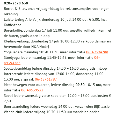
020–2378 638
Borrel & Bites, onze vrijdagmiddag borrel, consumpties voor eigen
rekening
Luisterlezing Arie Vuijk, donderdag 10 juli, 14:00 uur, € 5,00, incl.
Koffie/thee
Burenkoffie, donderdag 17 juli 11:00 uur, gezellig koffiedrinken met
de buren, gratis, open inloop
Kledingverkoop, donderdag 17 juli 10:00-12:00 verkoop dames- en
herenmode door H&A Mode|
Yoga iedere maandag 10:30-11:30, meer informatie
06-49394288
Stoelyoga iedere maandag 11:45-12:45, meer informatie
06-
49394288
Spelletjesmiddag Iedere dinsdag 14:30 – 16:00 uur, gratis inloop
Internetcafé iedere dinsdag van 12:00-14:00, donderdag 11:00-
13:00 uur, afspraak
06-38761797
Meer bewegen voor ouderen, iedere dinsdag 09.30-10.15 uur, meer
informatie
06-48539533
Soep! Iedere woensdag verse soep eten 12:00 – 13:00 uur, kosten €
2,50​
Buurtwandeling iedere woensdag 14:00 uur, verzamelen BijKlaasje
Wandelclub iedere vrijdag 10:30-11:30 uur wandelen onder