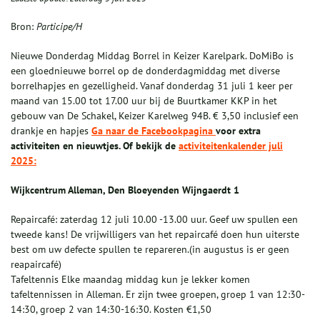
Bron:
Participe/H
Nieuwe Donderdag Middag Borrel in Keizer Karelpark. DoMiBo is
een gloednieuwe borrel op de donderdagmiddag met diverse
borrelhapjes en gezelligheid. Vanaf donderdag 31 juli 1 keer per
maand van 15.00 tot 17.00 uur bij de Buurtkamer KKP in het
gebouw van De Schakel, Keizer Karelweg 94B. € 3,50 inclusief een
drankje en hapjes
Ga naar de Facebookpagina
voor extra
activiteiten en nieuwtjes. Of bekijk de
activiteitenkalender juli
2025:
Wijkcentrum Alleman, Den Bloeyenden Wijngaerdt 1
Repaircafé: zaterdag 12 juli 10.00 -13.00 uur. Geef uw spullen een
tweede kans! De vrijwilligers van het repaircafé doen hun uiterste
best om uw defecte spullen te repareren.(in augustus is er geen
reapaircafé)
Tafeltennis Elke maandag middag kun je lekker komen
tafeltennissen in Alleman. Er zijn twee groepen, groep 1 van 12:30-
14:30, groep 2 van 14:30-16:30. Kosten €1,50