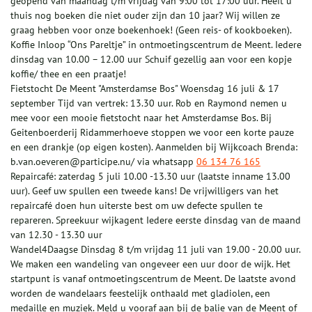
geopend van maandag t/m vrijdag van 9:00 tot 17:00 uur. Heeft u
thuis nog boeken die niet ouder zijn dan 10 jaar? Wij willen ze
graag hebben voor onze boekenhoek! (Geen reis- of kookboeken).
Koffie Inloop “Ons Pareltje” in ontmoetingscentrum de Meent. Iedere
dinsdag van 10.00 – 12.00 uur Schuif gezellig aan voor een kopje
koffie/ thee en een praatje!
Fietstocht De Meent "Amsterdamse Bos" Woensdag 16 juli & 17
september Tijd van vertrek: 13.30 uur. Rob en Raymond nemen u
mee voor een mooie fietstocht naar het Amsterdamse Bos. Bij
Geitenboerderij Ridammerhoeve stoppen we voor een korte pauze
en een drankje (op eigen kosten). Aanmelden bij Wijkcoach Brenda:
b.van.oeveren@participe.nu/ via whatsapp
06 134 76 165
Repaircafé: zaterdag 5 juli 10.00 -13.30 uur (laatste inname 13.00
uur). Geef uw spullen een tweede kans! De vrijwilligers van het
repaircafé doen hun uiterste best om uw defecte spullen te
repareren. Spreekuur wijkagent Iedere eerste dinsdag van de maand
van 12.30 - 13.30 uur
Wandel4Daagse Dinsdag 8 t/m vrijdag 11 juli van 19.00 - 20.00 uur.
We maken een wandeling van ongeveer een uur door de wijk. Het
startpunt is vanaf ontmoetingscentrum de Meent. De laatste avond
worden de wandelaars feestelijk onthaald met gladiolen, een
medaille en muziek. Meld u vooraf aan bij de balie van de Meent of