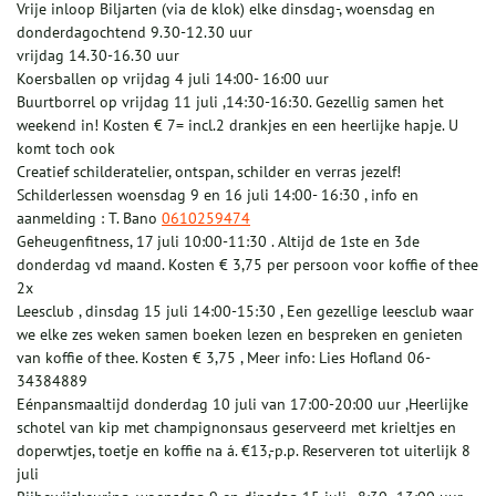
Vrije inloop Biljarten (via de klok) elke dinsdag-, woensdag en
donderdagochtend 9.30-12.30 uur
vrijdag 14.30-16.30 uur
Koersballen op vrijdag 4 juli 14:00- 16:00 uur
Buurtborrel op vrijdag 11 juli ,14:30-16:30. Gezellig samen het
weekend in! Kosten € 7= incl.2 drankjes en een heerlijke hapje. U
komt toch ook
Creatief schilderatelier, ontspan, schilder en verras jezelf!
Schilderlessen woensdag 9 en 16 juli 14:00- 16:30 , info en
aanmelding : T. Bano
0610259474
Geheugenfitness, 17 juli 10:00-11:30 . Altijd de 1ste en 3de
donderdag vd maand. Kosten € 3,75 per persoon voor koffie of thee
2x
Leesclub , dinsdag 15 juli 14:00-15:30 , Een gezellige leesclub waar
we elke zes weken samen boeken lezen en bespreken en genieten
van koffie of thee. Kosten € 3,75 , Meer info: Lies Hofland 06-
34384889
Eénpansmaaltijd donderdag 10 juli van 17:00-20:00 uur ,Heerlijke
schotel van kip met champignonsaus geserveerd met krieltjes en
doperwtjes, toetje en koffie na á. €13,-p.p. Reserveren tot uiterlijk 8
juli