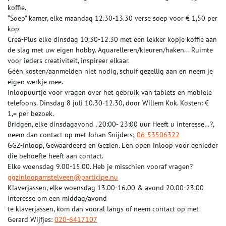
koffie.
“Soep” kamer, elke maandag 12.30-13.30 verse soep voor € 1,50 per
kop
Crea-Plus elke dinsdag 10.30-12.30 met een lekker kopje koffie aan
de slag met uw eigen hobby. Aquarelleren/kleuren/haken... Ruimte
voor ieders creativiteit, inspireer elkaar.
Géén kosten/aanmelden niet nodig, schuif gezellig aan en neem je
eigen werkje mee.
Inloopuurtje voor vragen over het gebruik van tablets en mobiele
telefoons. Dinsdag 8 juli 10.30-12.30, door Willem Kok. Kosten: €
1,= per bezoek.
Bridgen, elke dinsdagavond , 20:00- 23:00 uur Heeft u interesse…?,
neem dan contact op met Johan Snijders;
06-53506322
GGZ-inloop, Gewaardeerd en Gezien. Een open inloop voor eenieder
die behoefte heeft aan contact.
Elke woensdag 9.00-15.00. Heb je misschien vooraf vragen?
ggzinloopamstelveen@participe.nu
Klaverjassen, elke woensdag 13.00-16.00 & avond 20.00-23.00
Interesse om een middag/avond
te klaverjassen, kom dan vooral langs of neem contact op met
Gerard Wijfjes:
020-6417107