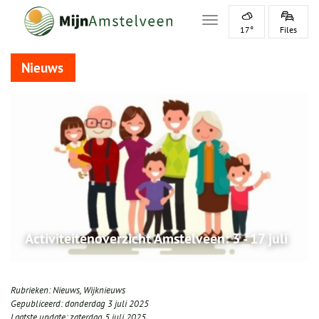
Toggle navigation
17°
Files
Nieuws
Activiteitenoverzicht Amstelveen: 3 - 17 juli
Rubrieken:
Nieuws
,
Wijknieuws
Gepubliceerd:
donderdag 3 juli 2025
Laatste update:
zaterdag 5 juli 2025