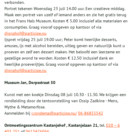
verbonden.
Portret tekenen Woensdag 23 juli 14.00 uur. Een creatieve middag.
Maak een portret van uzelf of iemand anders en zie het gratis terug
in het Frans Hals Museum. Kosten € 5.00 inclusief alle materialen en
consumpties. Graag vooraf opgeven op kantoor of via
dignahof@participe.nu
Ijspret vrijdag 25 juli 19.00 uur; Peter komt heerlijke desserts,
amuses, ijs met alcohol bereiden, uitleg geven en natuurlijk kunt u
proeven en zelf een dessert maken. Het beloofd een leerzame en
gezellige avond te worden. Kosten € 12.50 inclusief dank en
heerlijke proeverijtjes. Graag vooraf opgeven op kantoor of via
dignahof@participe.nu
Museum Jan, Dorpsstraat 50
Kunst met een koekje Dinsdag 08 juli 10.30 - 11.30. We krijgen een
rondleiding door de tentoonstelling van Ossip Zadkine - Mens,
Mythe & Metamorfose.
Aanmelden bij
r.rondema@participe.nu/
06-86855542
Ontmoetingscentrum Kastanjehof , Kastanjelaan 21,
tel.
020 – 6
403 251
of
0613476066