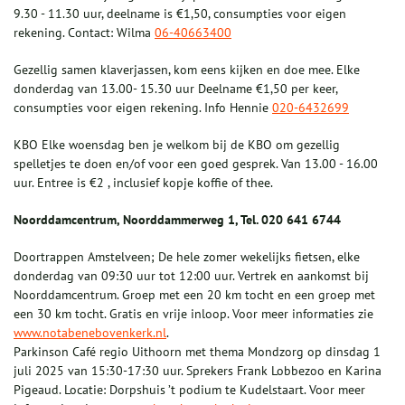
9.30 - 11.30 uur, deelname is €1,50, consumpties voor eigen
rekening. Contact: Wilma
06-40663400
Gezellig samen klaverjassen, kom eens kijken en doe mee. Elke
donderdag van 13.00- 15.30 uur Deelname €1,50 per keer,
consumpties voor eigen rekening. Info Hennie
020-6432699
KBO Elke woensdag ben je welkom bij de KBO om gezellig
spelletjes te doen en/of voor een goed gesprek. Van 13.00 - 16.00
uur. Entree is €2 , inclusief kopje koffie of thee.
Noorddamcentrum, Noorddammerweg 1, Tel. 020 641 6744
Doortrappen Amstelveen; De hele zomer wekelijks fietsen, elke
donderdag van 09:30 uur tot 12:00 uur. Vertrek en aankomst bij
Noorddamcentrum. Groep met een 20 km tocht en een groep met
een 30 km tocht. Gratis en vrije inloop. Voor meer informaties zie
www.notabenebovenkerk.nl
.
Parkinson Café regio Uithoorn met thema Mondzorg op dinsdag 1
juli 2025 van 15:30-17:30 uur. Sprekers Frank Lobbezoo en Karina
Pigeaud. Locatie: Dorpshuis ’t podium te Kudelstaart. Voor meer