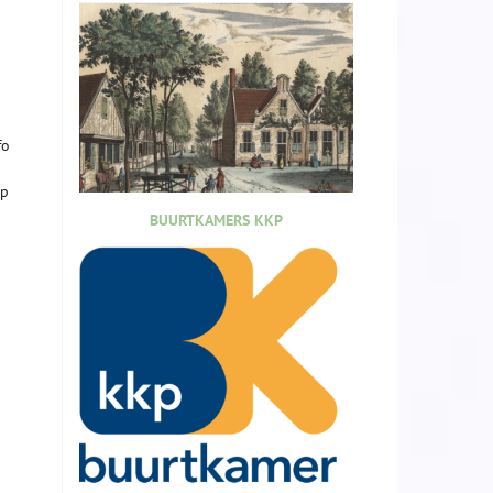
fo
lp
BUURTKAMERS KKP