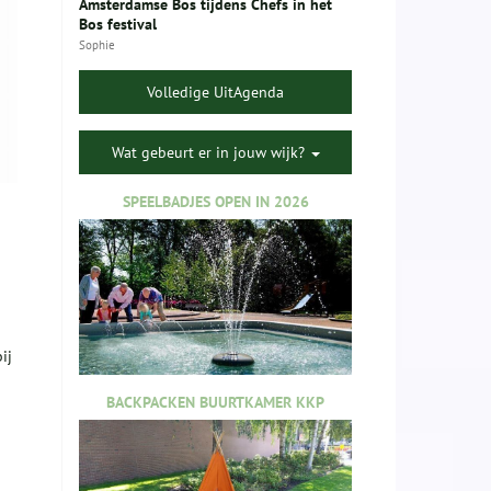
Amsterdamse Bos tijdens Chefs in het
Bos festival
Sophie
Volledige UitAgenda
Wat gebeurt er in jouw wijk?
SPEELBADJES OPEN IN 2026
ij
BACKPACKEN BUURTKAMER KKP