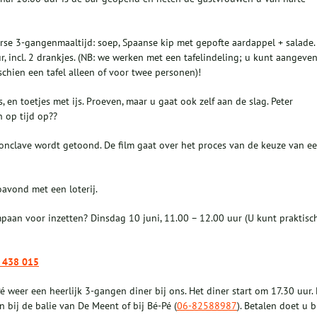
verse 3-gangenmaaltijd: soep, Spaanse kip met gepofte aardappel + salade.
ur, incl. 2 drankjes. (NB: we werken met een tafelindeling; u kunt aangeve
isschien een tafel alleen of voor twee personen)!
, en toetjes met ijs. Proeven, maar u gaat ook zelf aan de slag. Peter
h op tijd op??
onclave wordt getoond. De film gaat over het proces van de keuze van e
oavond met een loterij.
paan voor inzetten? Dinsdag 10 juni, 11.00 – 12.00 uur (U kunt praktisc
6 438 015
 weer een heerlijk 3-gangen diner bij ons. Het diner start om 17.30 uur.
 bij de balie van De Meent of bij Bé-Pé (
06-82588987
). Betalen doet u b