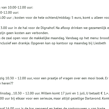
g van 10.00-12.00 uur:
00-12.00 uur:
5.00 uur ; kosten voor de hele ochtend/middag: 5 euro, komt u alleen vo
3.00 uur in de hal voor de Dignahof. Na afloop drinken we gezamenlijk 
 zijn geen kosten aan verbonden.
is de zaal open voor de makkelijke maandag. Vandaag op het menu: brood
o inclusief een drankje. Opgeven kan op kantoor op maandag bij Liesbeth
ig 10.30 – 12.00 uur, voor een praatje of vragen over een mooi boek. Er
e heren??
sdag , 10.30 – 12.00 uur. Willem komt 17 juni en 1 juli, U betaalt € 1,=.
 uur bij elkaar voor een serieuze, maar altijd gezellige Dartavond. Kom
 Vanaf 16.00 uur is de bar geopend en heten de gastvrouwen u van harte