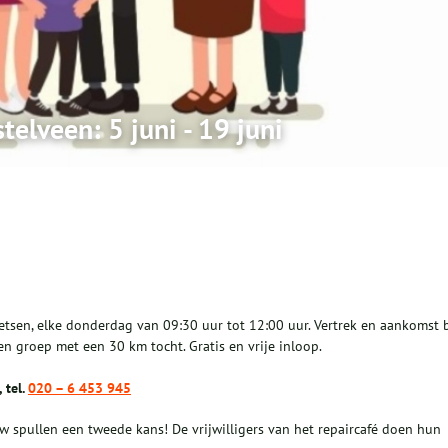
telveen: 5 juni - 19 juni
tsen, elke donderdag van 09:30 uur tot 12:00 uur. Vertrek en aankomst b
 groep met een 30 km tocht. Gratis en vrije inloop.
 tel.
020 – 6 453 945
uw spullen een tweede kans! De vrijwilligers van het repaircafé doen hun