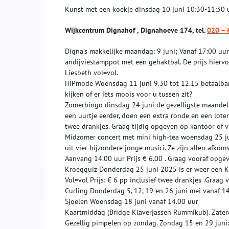
Kunst met een koekje dinsdag 10 juni 10:30-11:30 
Wijkcentrum Dignahof , Dignahoeve 174, tel.
020 – 
Digna’s makkelijke maandag: 9 juni; Vanaf 17:00 uu
andijviestamppot met een gehaktbal. De prijs hierv
Liesbeth vol=vol.
HIPmode Woensdag 11 juni 9.30 tot 12.15 betaalbar
kijken of er iets moois voor u tussen zit?
Zomerbingo dinsdag 24 juni de gezelligste maandel
een uurtje eerder, doen een extra ronde en een loter
twee drankjes. Graag tijdig opgeven op kantoor of 
Midzomer concert met mini high-tea woensdag 25 ju
uit vier bijzondere jonge musici. Ze zijn allen afkom
Aanvang 14.00 uur Prijs € 6.00 . Graag vooraf opge
Kroegquiz Donderdag 25 juni 2025 is er weer een Kr
Vol=vol Prijs: € 6 pp inclusief twee drankjes .Graag
Curling Donderdag 5, 12, 19 en 26 juni mei vanaf 1
Sjoelen Woensdag 18 juni vanaf 14.00 uur
Kaartmiddag (Bridge Klaverjassen Rummikub). Zater
Gezellig pimpelen op zondag. Zondag 15 en 29 juni: