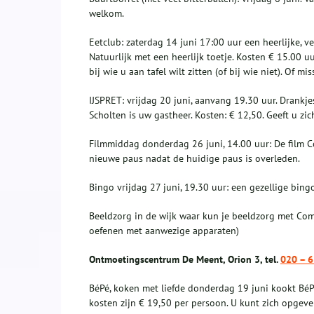
welkom.
Eetclub: zaterdag 14 juni 17:00 uur een heerlijke, 
Natuurlijk met een heerlijk toetje. Kosten € 15.00 u
bij wie u aan tafel wilt zitten (of bij wie niet). Of m
IJSPRET: vrijdag 20 juni, aanvang 19.30 uur. Drankjes
Scholten is uw gastheer. Kosten: € 12,50. Geeft u zic
Filmmiddag donderdag 26 juni, 14.00 uur: De film C
nieuwe paus nadat de huidige paus is overleden.
Bingo vrijdag 27 juni, 19.30 uur: een gezellige bing
Beeldzorg in de wijk waar kun je beeldzorg met Com
oefenen met aanwezige apparaten)
Ontmoetingscentrum De Meent, Orion 3, tel.
020 – 
BéPé, koken met liefde donderdag 19 juni kookt BéPé
kosten zijn € 19,50 per persoon. U kunt zich opgeven