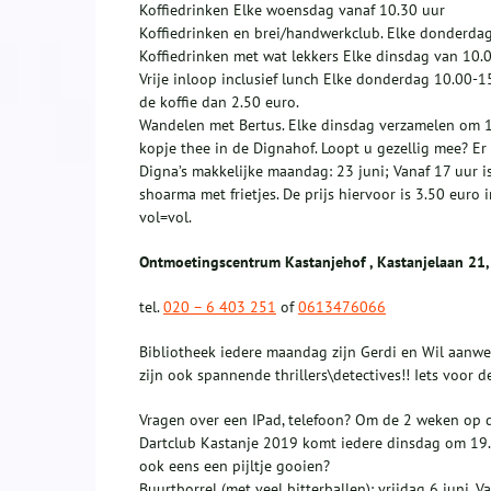
Koffiedrinken Elke woensdag vanaf 10.30 uur
Koffiedrinken en brei/handwerkclub. Elke donderda
Koffiedrinken met wat lekkers Elke dinsdag van 10.
Vrije inloop inclusief lunch Elke donderdag 10.00-1
de koffie dan 2.50 euro.
Wandelen met Bertus. Elke dinsdag verzamelen om 1
kopje thee in de Dignahof. Loopt u gezellig mee? Er
Digna’s makkelijke maandag: 23 juni; Vanaf 17 uur 
shoarma met frietjes. De prijs hiervoor is 3.50 eur
vol=vol.
Ontmoetingscentrum Kastanjehof , Kastanjelaan 21,
tel.
020 – 6 403 251
of
0613476066
Bibliotheek iedere maandag zijn Gerdi en Wil aanwez
zijn ook spannende thrillers\detectives!! Iets voor d
Vragen over een IPad, telefoon? Om de 2 weken op din
Dartclub Kastanje 2019 komt iedere dinsdag om 19.00
ook eens een pijltje gooien?
Buurtborrel (met veel bitterballen): vrijdag 6 juni.