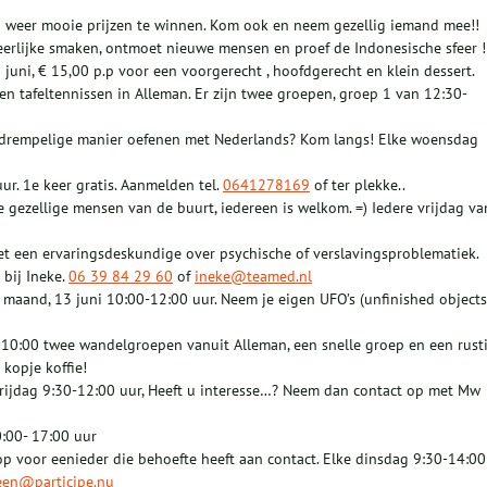
ijn weer mooie prijzen te winnen. Kom ook en neem gezellig iemand mee!!
heerlijke smaken, ontmoet nieuwe mensen en proef de Indonesische sfeer !
 juni, € 15,00 p.p voor een voorgerecht , hoofdgerecht en klein dessert.
n tafeltennissen in Alleman. Er zijn twee groepen, groep 1 van 12:30-
agdrempelige manier oefenen met Nederlands? Kom langs! Elke woensdag
ur. 1e keer gratis. Aanmelden tel.
0641278169
of ter plekke..
e gezellige mensen van de buurt, iedereen is welkom. =) Iedere vrijdag va
et een ervaringsdeskundige over psychische of verslavingsproblematiek.
 bij Ineke.
06 39 84 29 60
of
ineke@teamed.nl
maand, 13 juni 10:00-12:00 uur. Neem je eigen UFO’s (unfinished objects
10:00 twee wandelgroepen vanuit Alleman, een snelle groep en een rust
kopje koffie!
rijdag 9:30-12:00 uur, Heeft u interesse…? Neem dan contact op met Mw
:00- 17:00 uur
 voor eenieder die behoefte heeft aan contact. Elke dinsdag 9:30-14:00 
een@participe.nu