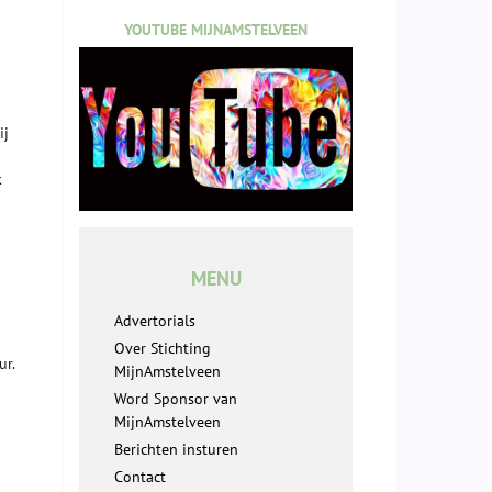
YOUTUBE MIJNAMSTELVEEN
ij
k
MENU
Advertorials
Over Stichting
ur.
MijnAmstelveen
Word Sponsor van
MijnAmstelveen
Berichten insturen
Contact