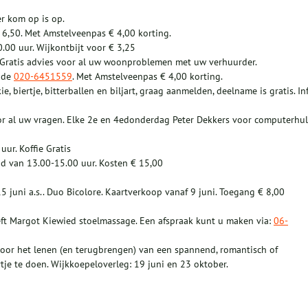
r kom op is op.
 6,50. Met Amstelveenpas € 4,00 korting.
.00 uur. Wijkontbijt voor € 3,25
. Gratis advies voor al uw woonproblemen met uw verhuurder.
hade
020-6451559
. Met Amstelveenpas € 4,00 korting.
 biertje, bitterballen en biljart, graag aanmelden, deelname is gratis. In
or al uw vragen. Elke 2e en 4edonderdag Peter Dekkers voor computerhu
ur. Koffie Gratis
d van 13.00-15.00 uur. Kosten € 15,00
5 juni a.s.. Duo Bicolore. Kaartverkoop vanaf 9 juni. Toegang € 8,00
t Margot Kiewied stoelmassage. Een afspraak kunt u maken via:
06-
t voor het lenen (en terugbrengen) van een spannend, romantisch of
tje te doen. Wijkkoepeloverleg: 19 juni en 23 oktober.