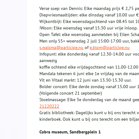
Verse soep van Dennis: Elke maandag prijs € 2,75 pe
Diepvriesmaaltijden: elke dinsdag vanaf 10.00 uur €
Wijkontbijt: Elke woensdagochtend van 08.45 tot 10
!Woon: Elke woensdag vanaf 15.30 uur vrije inloop
Open Tafel: elke woensdag aanmelden bij Ellen Sc
Men only 55+ woensdag 2 juli 15:00-17:00 uur, bakkie,
s.walsma@participe.nu
of
e.blom@participe.nu
Infopunt: elke donderdag vanaf 12.30-14.00 uur vo
aanwezig
koffie ochtend elke vrijdagochtend van 11.00-12.00 u
Mandala tekenen 6 juni elke 1e vrijdag van de maan
Vit en Vitaal markt: 12 juni van 13.30-15.30 uur.
Bolder concert: Elke derde zondag vanaf 15.00 uur 1
(Volgende concert 21 september)
Stoelmassage: Elke 3e donderdag van de maand geef
21220222
Gratis bibliotheek: Dagelijks kunt u bij ons terech
kinderboek. Ook kunt u bij ons terecht om een biljar
Cobra museum, Sandbergplein 1