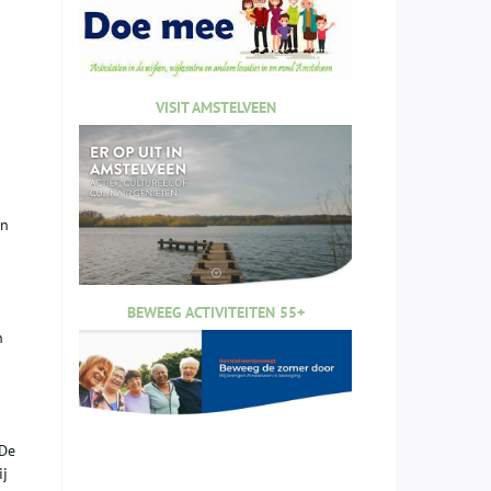
n
VISIT AMSTELVEEN
en
BEWEEG ACTIVITEITEN 55+
h
 De
ij