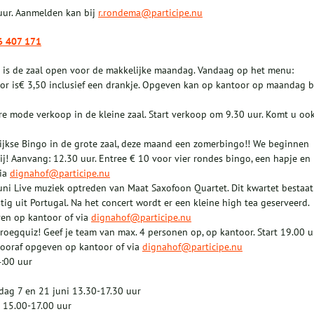
uur. Aanmelden kan bij
r.rondema@participe.nu
6 407 171
r is de zaal open voor de makkelijke maandag. Vandaag op het menu:
oor is€ 3,50 inclusief een drankje. Opgeven kan op kantoor op maandag b
e mode verkoop in de kleine zaal. Start verkoop om 9.30 uur. Komt u oo
ijkse Bingo in de grote zaal, deze maand een zomerbingo!! We beginnen
ij! Aanvang: 12.30 uur. Entree € 10 voor vier rondes bingo, een hapje en
via
dignahof@participe.nu
ni Live muziek optreden van Maat Saxofoon Quartet. Dit kwartet bestaat
stig uit Portugal. Na het concert wordt er een kleine high tea geserveerd.
ven op kantoor of via
dignahof@participe.nu
oegquiz! Geef je team van max. 4 personen op, op kantoor. Start 19.00 u
 vooraf opgeven op kantoor of via
dignahof@participe.nu
4:00 uur
dag 7 en 21 juni 13.30-17.30 uur
 15.00-17.00 uur