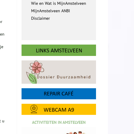
Wie en Wat is MijnAmstelveen
MijnAmstelveen ANBI
Disclaimer
or
een
je
t u
ACTIVITEITEN IN AMSTELVEEN