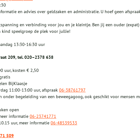
5:30
informatie en advies over geldzaken en administratie. U hoef geen afspraa
ontspanning en verbinding voor jou en je kleintje. Ben jij een ouder (expat)
 kind speelgroep de plek voor jullie!
 Maandag 13:30-16:30 uur
raat 209, tel. 020–2378 638
0 uur, kosten € 2,50
gratis
len BijKlaasje
rdag 11:00-13:00 uur, afspraak
06-38761797
en onder begeleiding van een beweegagoog, ook geschikt voor mensen m
euken open
meer informatie
06-23741771
0.15 uur, meer informatie
06-48539533
471 509