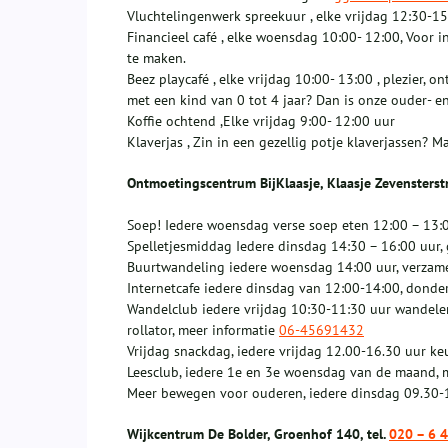
Vluchtelingenwerk spreekuur , elke vrijdag 12:30-1
Financieel café , elke woensdag 10:00- 12:00, Voor 
te maken.
Beez playcafé , elke vrijdag 10:00- 13:00 , plezier, 
met een kind van 0 tot 4 jaar? Dan is onze ouder- en
Koffie ochtend ,Elke vrijdag 9:00- 12:00 uur
Klaverjas , Zin in een gezellig potje klaverjassen?
Ontmoetingscentrum BijKlaasje, Klaasje Zevensterst
Soep! Iedere woensdag verse soep eten 12:00 – 13:0
Spelletjesmiddag Iedere dinsdag 14:30 – 16:00 uur, 
Buurtwandeling iedere woensdag 14:00 uur, verzame
Internetcafe iedere dinsdag van 12:00-14:00, donde
Wandelclub iedere vrijdag 10:30-11:30 uur wandel
rollator, meer informatie
06-45691432
Vrijdag snackdag, iedere vrijdag 12.00-16.30 uur k
Leesclub, iedere 1e en 3e woensdag van de maand, 
Meer bewegen voor ouderen, iedere dinsdag 09.30-1
Wijkcentrum De Bolder, Groenhof 140, tel.
020 – 6 