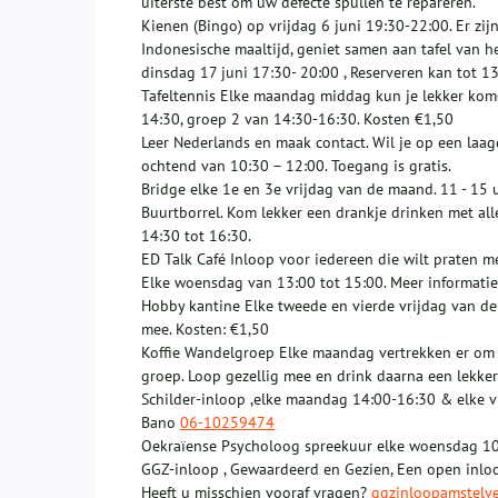
uiterste best om uw defecte spullen te repareren.
Kienen (Bingo) op vrijdag 6 juni 19:30-22:00. Er z
Indonesische maaltijd, geniet samen aan tafel van 
dinsdag 17 juni 17:30- 20:00 , Reserveren kan tot 13
Tafeltennis Elke maandag middag kun je lekker kome
14:30, groep 2 van 14:30-16:30. Kosten €1,50
Leer Nederlands en maak contact. Wil je op een la
ochtend van 10:30 – 12:00. Toegang is gratis.
Bridge elke 1e en 3e vrijdag van de maand. 11 - 15 u
Buurtborrel. Kom lekker een drankje drinken met all
14:30 tot 16:30.
ED Talk Café Inloop voor iedereen die wilt praten m
Elke woensdag van 13:00 tot 15:00. Meer informatie
Hobby kantine Elke tweede en vierde vrijdag van de 
mee. Kosten: €1,50
Koffie Wandelgroep Elke maandag vertrekken er om 
groep. Loop gezellig mee en drink daarna een lekker 
Schilder-inloop ,elke maandag 14:00-16:30 & elke v
Bano
06-10259474
Oekraïense Psycholoog spreekuur elke woensdag 10
GGZ-inloop , Gewaardeerd en Gezien, Een open inloop
Heeft u misschien vooraf vragen?
ggzinloopamstelv