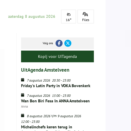
zaterdag 8 augustus 2026
16°
Files
Volg ons
Kopij voor UITagenda
UitAgenda Amstelveen
7 augustus 2026
20:30
-
23:00
Friday's Latin Party in VOKA Bovenkerk
7 augustus 2026
15:00
-
23:00
Wan Bon Biri Fesa In ANNA Amstelveen
Anna
t/m
8 augustus 2026
9 augustus 2026
12:00
-
23:00
Michelinchefs keren terug in