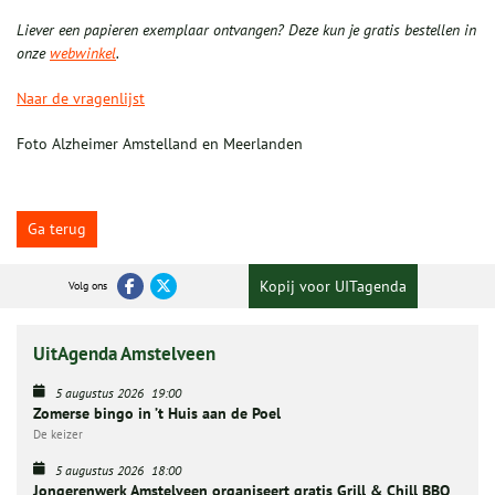
Liever een papieren exemplaar ontvangen? Deze kun je gratis bestellen in
onze
webwinkel
.
Naar de vragenlijst
Foto Alzheimer Amstelland en Meerlanden
Ga terug
Kopij voor UITagenda
Volg ons
UitAgenda Amstelveen
5 augustus 2026
19:00
Zomerse bingo in ’t Huis aan de Poel
De keizer
5 augustus 2026
18:00
Jongerenwerk Amstelveen organiseert gratis Grill & Chill BBQ