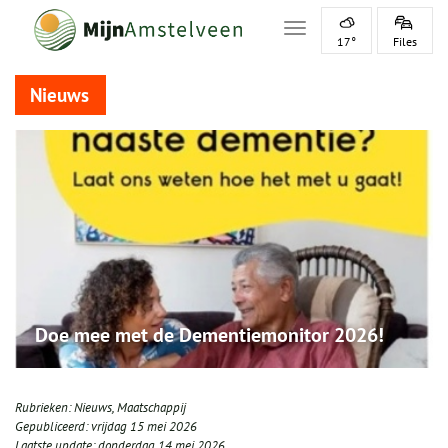
Toggle navigation
17°
Files
Nieuws
Doe mee met de Dementiemonitor 2026!
Rubrieken:
Nieuws
,
Maatschappij
Gepubliceerd:
vrijdag 15 mei 2026
Laatste update:
donderdag 14 mei 2026