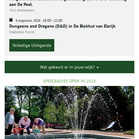
aan De Poel.
Visit Amstelveen
6 augustus 2026
18:00
-
22:00
Dungeons and Dragons (D&D) in De Blokhut van Elsrijk
Stadsdorp Elsrijk
Volledige UitAgenda
Wat gebeurt er in jouw wijk?
SPEELBADJES OPEN IN 2026