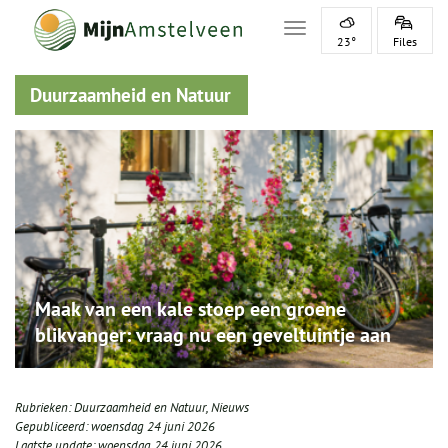
Toggle navigation
23°
Files
Duurzaamheid en Natuur
Maak van een kale stoep een groene
blikvanger: vraag nu een geveltuintje aan
Rubrieken:
Duurzaamheid en Natuur
,
Nieuws
Gepubliceerd:
woensdag 24 juni 2026
Laatste update:
woensdag 24 juni 2026