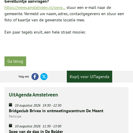
Geveltuintje aanvragen?
https://www.amstelveen.nl/geve...
stuur een e-mail naar de
gemeente. Vermeld uw naam, adres, contactgegevens en stuur een
foto of kaartje van de gewenste locatie mee.
Een paar tegels eruit, een hele straat mooier.
Ga terug
Kopij voor UITagenda
Volg ons
UitAgenda Amstelveen
10 augustus 2026
19:30
-
22:30
Bridgeclub Brivea in ontmoetingscentrum De Meent
Participe
10 augustus 2026
11:30
-
13:00
Soep van de dag in De Bolder