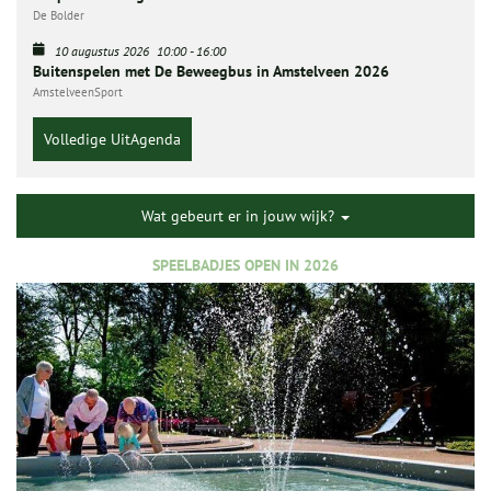
De Bolder
10 augustus 2026
10:00
-
16:00
Buitenspelen met De Beweegbus in Amstelveen 2026
AmstelveenSport
Volledige UitAgenda
Wat gebeurt er in jouw wijk?
SPEELBADJES OPEN IN 2026