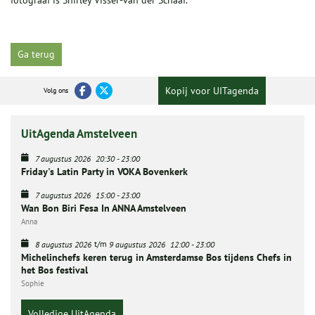
fotograaf is Shirley Visser-van der Schaaf.
Ga terug
Kopij voor UITagenda
Volg ons
UitAgenda Amstelveen
7 augustus 2026
20:30
-
23:00
Friday's Latin Party in VOKA Bovenkerk
7 augustus 2026
15:00
-
23:00
Wan Bon Biri Fesa In ANNA Amstelveen
Anna
t/m
8 augustus 2026
9 augustus 2026
12:00
-
23:00
Michelinchefs keren terug in Amsterdamse Bos tijdens Chefs in
het Bos festival
Sophie
Volledige UitAgenda