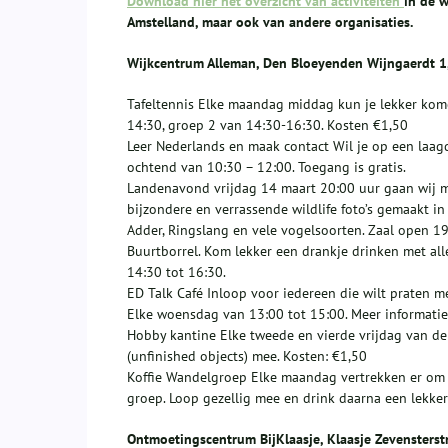
Download hier het overzicht van activiteiten
in de w
Amstelland, maar ook van andere organisaties.
Wijkcentrum Alleman, Den Bloeyenden Wijngaerdt 1,
Tafeltennis Elke maandag middag kun je lekker kome
14:30, groep 2 van 14:30-16:30. Kosten €1,50
Leer Nederlands en maak contact Wil je op een laa
ochtend van 10:30 – 12:00. Toegang is gratis.
Landenavond vrijdag 14 maart 20:00 uur gaan wij met
bijzondere en verrassende wildlife foto’s gemaakt in
Adder, Ringslang en vele vogelsoorten. Zaal open 19.
Buurtborrel. Kom lekker een drankje drinken met all
14:30 tot 16:30.
ED Talk Café Inloop voor iedereen die wilt praten m
Elke woensdag van 13:00 tot 15:00. Meer informatie
Hobby kantine Elke tweede en vierde vrijdag van de
(unfinished objects) mee. Kosten: €1,50
Koffie Wandelgroep Elke maandag vertrekken er om 
groep. Loop gezellig mee en drink daarna een lekker 
Ontmoetingscentrum BijKlaasje, Klaasje Zevensterstr