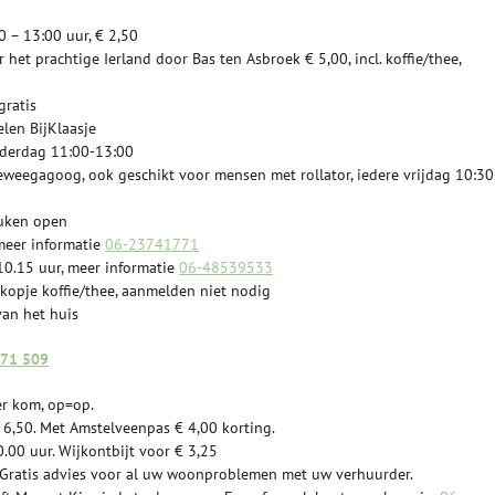
 – 13:00 uur, € 2,50
het prachtige Ierland door Bas ten Asbroek € 5,00, incl. koffie/thee,
gratis
len BijKlaasje
nderdag 11:00-13:00
weegagoog, ook geschikt voor mensen met rollator, iedere vrijdag 10:30
euken open
meer informatie
06-23741771
0.15 uur, meer informatie
06-48539533
l. kopje koffie/thee, aanmelden niet nodig
van het huis
471 509
er kom, op=op.
 6,50. Met Amstelveenpas € 4,00 korting.
.00 uur. Wijkontbijt voor € 3,25
. Gratis advies voor al uw woonproblemen met uw verhuurder.