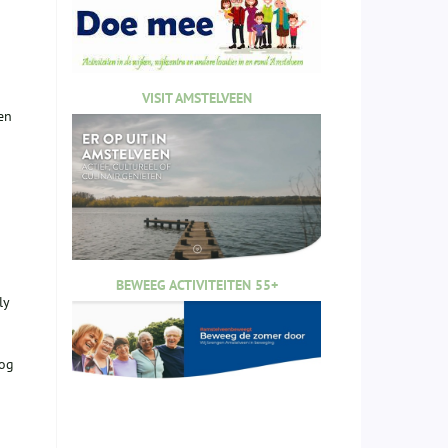
n
VISIT AMSTELVEEN
en
BEWEEG ACTIVITEITEN 55+
ly
nog