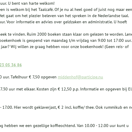
 uur. U bent van harte welkom!
en is welkom bij het Taalcafé. Of je nu al heel goed of juist nog maar ee
 Het gaat om het plezier beleven van het spreken in de Nederlandse taal.
ur. Voor informatie en advies over geldzaken en administratie. U hoeft
heek te vinden. Ruim 2000 boeken staan klaar om gelezen te worden. Len
e boekenhoek is geopend van maandag t/m vrijdag van 9:00 tot 17:00 uur.
 jaar? Wij willen ze graag hebben voor onze boekenhoek! (Geen reis- of
 23 05 36 86
0 uur. Tafelhuur € 7,50 opgeven
middenhof@participe.nu
30 uur met elkaar. Kosten zijn € 12,50 p.p. Informatie en opgeven bij El
17.00. Hier wordt geklaverjast, € 2 incl. koffie/ thee. Ook rummikub en 
g hebben we een gezellige koffieochtend. Van 10.00 - 12.00 uur kunt u