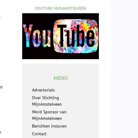
YOUTUBE MIJNAMSTELVEEN
.
MENU
et
Advertorials
Over Stichting
MijnAmstelveen
Word Sponsor van
MijnAmstelveen
Berichten insturen
s
Contact