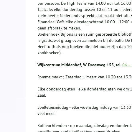
per persoon. De High Tea is van 14.00 uur tot 16.00
Taalcafé: elke donderdag tussen 10 en 11 uur. Iedere
klein beetje Nederlands spreekt, dat maakt niet uit.
Financieel Café elke dinsdagochtend 10:00 – 12:00 u
geen afspraak te maken.
Boekenhoek Bij ons is een ruim gesorteerde bibliot
is gratis, wel graag even aanmelden bij de balie. D
Heeft u thuis nog boeken die niet ouder zijn dan 10
kookboeken).
Wijkcentrum Middenhof, W. Dreesweg 155, tel.
06 –
Rommelmarkt ; Zaterdag 1 maart van 10.30 tot 13.3
Elke donderdag eten - elke donderdag eten we om 17.
Zaal.
Spelletjesmiddag - elke woensdagmiddag van 13.30 - 
veel meer.
Koffieochtenden - op maandag, dinsdag en donderda
gezellig een kopje koffie/ thee komen drinken