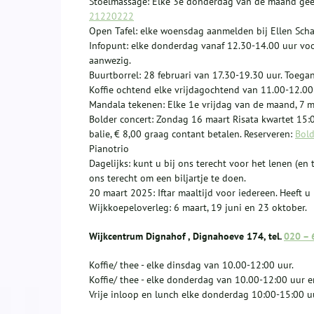
Stoelmassage: Elke 3e donderdag van de maand geef
21220222
Open Tafel: elke woensdag aanmelden bij Ellen Sc
Infopunt: elke donderdag vanaf 12.30-14.00 uur vo
aanwezig.
Buurtborrel: 28 februari van 17.30-19.30 uur. Toega
Koffie ochtend elke vrijdagochtend van 11.00-12.00 u
Mandala tekenen: Elke 1e vrijdag van de maand, 7 m
Bolder concert: Zondag 16 maart Risata kwartet 15:
balie, € 8,00 graag contant betalen. Reserveren:
Bol
Pianotrio
Dagelijks: kunt u bij ons terecht voor het lenen (e
ons terecht om een biljartje te doen.
20 maart 2025: Iftar maaltijd voor iedereen. Heeft u
Wijkkoepeloverleg: 6 maart, 19 juni en 23 oktober.
Wijkcentrum Dignahof , Dignahoeve 174, tel.
020 – 
Koffie/ thee - elke dinsdag van 10.00-12:00 uur.
Koffie/ thee - elke donderdag van 10.00-12:00 uur 
Vrije inloop en lunch elke donderdag 10:00-15:00 u