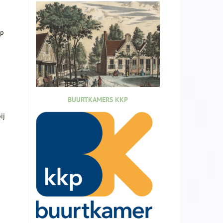
lp
a
BUURTKAMERS KKP
ij