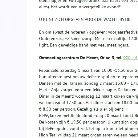
eten, hapjes én Portugese drank. Daarnaast een prac
alles). Het wordt een onvergetelijke avond!!
U KUNT ZICH OPGEVEN VOOR DE WACHTLIJST!!!
En om alvast de noteren \ opgeven: Voorjaarsfestiv
Ouderenzorg => Samenzorg!! Met een maaltijd, 17.00
light. Een geweldige band met veel meezingers.
Ontmoetingscentrum De Meent, Orion 3, tel.
020 – 
Repaircafé: zaterdag 1 maart van 10.00 -13.30 uur G
hun uiterste best om uw defecte spullen te reparer
Dansen met de Hansen: zondag 2 maart 13:00 – 17:0
Marie-Anja zorgen voor een lekker hapje. De kosten 
Diner in de Meent: woensdag 12 maart koken de vrijw
welkom vanaf 17.30 uur. Het diner start om 18.00 uu
€ 8,50 per persoon. Gezellig als u er bij bent!
BéPé, koken met liefde donderdag 20 maart kookt BéP
De kosten zijn € 19,50 per persoon. U kunt zich opge
bij BéPe op de avond zelf. Let op: u kunt niet pinnen.
High Tea: vrijdag 21 maart organiseren we een heerl