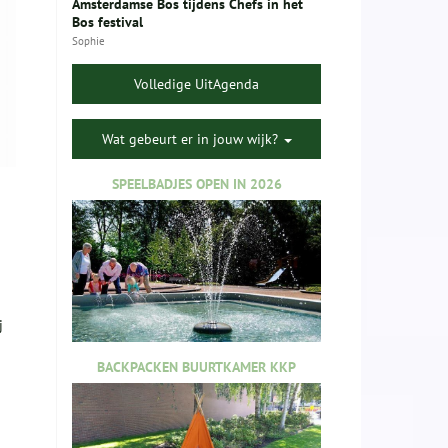
Amsterdamse Bos tijdens Chefs in het
Bos festival
Sophie
Volledige UitAgenda
Wat gebeurt er in jouw wijk?
SPEELBADJES OPEN IN 2026
j
BACKPACKEN BUURTKAMER KKP