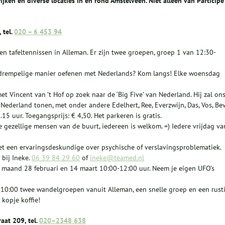
ijken en diverse locaties in en rond Amstelveen. Niet alleen van Participe
 tel.
020 – 6 453 94
n tafeltennissen in Alleman. Er zijn twee groepen, groep 1 van 12:30-
gdrempelige manier oefenen met Nederlands? Kom langs! Elke woensdag
 Vincent van ’t Hof op zoek naar de ‘Big Five’ van Nederland. Hij zal on
 Nederland tonen, met onder andere Edelhert, Ree, Everzwijn, Das, Vos, Bev
15 uur. Toegangsprijs: € 4,50. Het parkeren is gratis.
e gezellige mensen van de buurt, iedereen is welkom. =) Iedere vrijdag va
et een ervaringsdeskundige over psychische of verslavingsproblematiek.
 bij Ineke.
06 39 84 29 60
of
ineke@teamed.nl
 maand 28 februari en 14 maart 10:00-12:00 uur. Neem je eigen UFO’s
10:00 twee wandelgroepen vanuit Alleman, een snelle groep en een rust
kopje koffie!
aat 209, tel.
020–2348 638