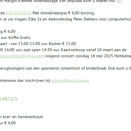
t Margot Kiewied stoelmassage. Een afspraak kunt u maken via:
06-
hade
020-6451559
. Met Amstelveenpas € 4,00 korting.
or al uw vragen. Elke 2e en 4edonderdag Peter Dekkers voor computerhu
ng € 6,00
ur. Koffie Gratis
aart : van 13.00-15.00 uur. Kosten € 15,00
00-16:00 uur, zaal open 14:30 uur. Kaartverkoop vanaf 10 maart aan de
derconcerten@gmail.com
volgend concert: zondag 18 mei 2025 Hobbem
n terugbrengen) van een spannend, romantisch of kinderboek. Ook kunt u b
 interesse dan inschrijven bij
e.blom@participe.nu
6 407 171
en brei- en handwerkclub
ur € 4,00