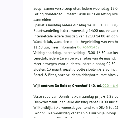
Soep! Samen verse soep eten, iedere woensdag 12:00
Lezing donderdag 6 maart 14:00 uur. Een lezing over 
aanmelden
Spelletjesmiddag Iedere dinsdag 14:30 – 16:00 uur, 
Buurtwandeling iedere woensdag 14:00 uur, verzame
Internetcafe iedere dinsdag van 12:00-14:00 en do
Wandelclub, wandelen onder begeleiding van een be
11:30 uur, meer informatie
06-45691432
Vrijdag snackdag, iedere vrijdag 13.00-16.30 uur k
Leesclub, iedere 1e en 3e woensdag van de maand, 
Meer bewegen voor ouderen, iedere dinsdag 09.30-1
Sjoelen, 13 maart, gezellig potje sjoelen, € 2,50 inc
Borrel & Bites, onze vrijdagmiddagborrel met bites 
Wijkcentrum De Bolder, Groenhof 140, tel.
020 – 6 
Verse soep van Dennis: Elke maandag prijs € 3,25 p
Diepvriesmaaltijden: elke dinsdag vanaf 10.00 uur €
Wijkontbijt: Elke woensdagochtend van 08.45 tot 10
!Woon: Elke woensdag vanaf 15.30 uur vrije inloop