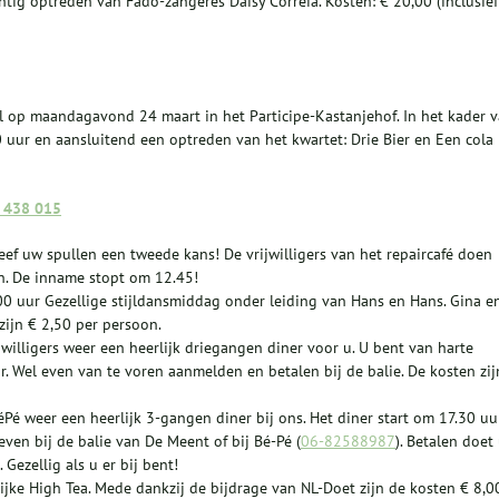
htig optreden van Fado-zangeres Daisy Correia. Kosten: € 20,00 (inclusief
al op maandagavond 24 maart in het Participe-Kastanjehof. In het kader 
 uur en aansluitend een optreden van het kwartet: Drie Bier en Een cola
6 438 015
eef uw spullen een tweede kans! De vrijwilligers van het repaircafé doen
en. De inname stopt om 12.45!
0 uur Gezellige stijldansmiddag onder leiding van Hans en Hans. Gina e
zijn € 2,50 per persoon.
illigers weer een heerlijk driegangen diner voor u. U bent van harte
r. Wel even van te voren aanmelden en betalen bij de balie. De kosten zij
é weer een heerlijk 3-gangen diner bij ons. Het diner start om 17.30 uur
ven bij de balie van De Meent of bij Bé-Pé (
06-82588987
). Betalen doet
 Gezellig als u er bij bent!
ijke High Tea. Mede dankzij de bijdrage van NL-Doet zijn de kosten € 8,0