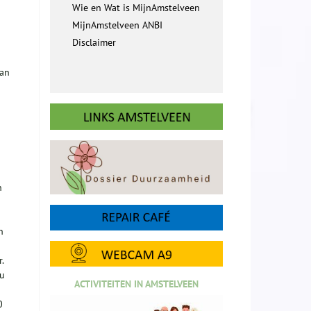
Wie en Wat is MijnAmstelveen
MijnAmstelveen ANBI
Disclaimer
van
n
n
.
 u
ACTIVITEITEN IN AMSTELVEEN
0