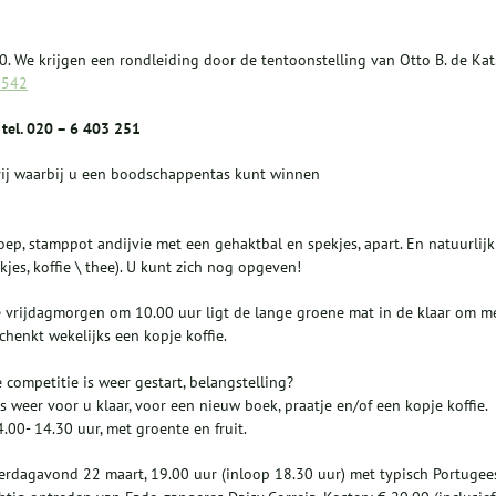
. We krijgen een rondleiding door de tentoonstelling van Otto B. de Kat
5542
tel. 020 – 6 403 251
erij waarbij u een boodschappentas kunt winnen
ep, stamppot andijvie met een gehaktbal en spekjes, apart. En natuurlijk
nkjes, koffie \ thee). U kunt zich nog opgeven!
ere vrijdagmorgen om 10.00 uur ligt de lange groene mat in de klaar om m
chenkt wekelijks een kopje koffie.
competitie is weer gestart, belangstelling?
weer voor u klaar, voor een nieuw boek, praatje en/of een kopje koffie.
0- 14.30 uur, met groente en fruit.
erdagavond 22 maart, 19.00 uur (inloop 18.30 uur) met typisch Portugee