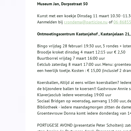
Museum Jan, Dorpsstraat 50
Kunst met een koekje Dinsdag 11 maart 10.30 -11.30
Aanmelden bij
r.rondema@participe.nu
of
06-8685
Ontmoetingscentrum Kastanjehof , Kastanjelaan 21, 
Bingo vrijdag 28 februari 19:30 uur, 3 rondes + lot
Broodje kroket dinsdag 4 maart 12:15 uur € 2,50
Buurtborrel vrijdag 7 maart 16:00 uur
Eetclub zaterdag 8 maart 17:00 uur. Menu: groenteso
een heerlijk toetje. Kosten : € 15,00 (inclusief 2 dra
Koersballen, Altijd al eens willen koersballen? Ied
de bijzondere ballen te koersen!! Gastvrouw Annie s
Klaverjasclub iedere woensdag 19:00 uur
Sociaal Bridgen op woensdag, aanvang 13:00 uur, de 
Bibliotheek - iedere maandagmorgen zitten de dames 
Groentevrouw Donna komt iedere donderdag van 14.0
PORTUGESE AVOND (presentatie Peter Scholten): zat