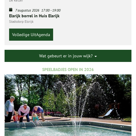
De Keizer
7 augustus 2026
17:00
-
19:00
Elsrijk borrel in Huis Elsrijk
Stadsdorp Elsrijk
Volledige UitAgenda
Wat gebeurt er in jouw wijk?
SPEELBADJES OPEN IN 2026