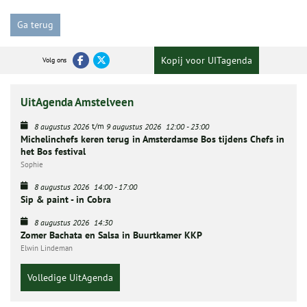
Ga terug
Kopij voor UITagenda
Volg ons
UitAgenda Amstelveen
t/m
8 augustus 2026
9 augustus 2026
12:00
-
23:00
Michelinchefs keren terug in Amsterdamse Bos tijdens Chefs in
het Bos festival
Sophie
8 augustus 2026
14:00
-
17:00
Sip & paint - in Cobra
8 augustus 2026
14:30
Zomer Bachata en Salsa in Buurtkamer KKP
Elwin Lindeman
Volledige UitAgenda