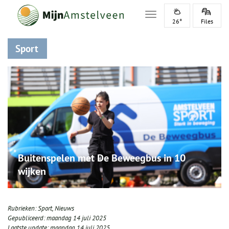
Toggle navigation
26°
Files
Sport
Buitenspelen met De Beweegbus in 10
wijken
Rubrieken:
Sport
,
Nieuws
Gepubliceerd:
maandag 14 juli 2025
Laatste update:
maandag 14 juli 2025