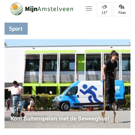
Toggle navigation
15°
Files
Sport
Kom Buitenspelen met de Beweegbus!