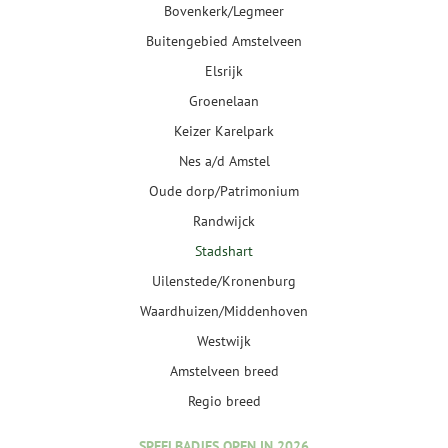
Bovenkerk/Legmeer
Buitengebied Amstelveen
Elsrijk
Groenelaan
Keizer Karelpark
Nes a/d Amstel
Oude dorp/Patrimonium
Randwijck
Stadshart
Uilenstede/Kronenburg
Waardhuizen/Middenhoven
Westwijk
Amstelveen breed
Regio breed
SPEELBADJES OPEN IN 2026