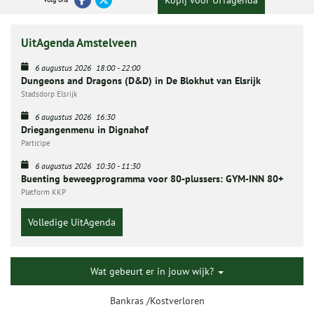
Kopij voor UITagenda
UitAgenda Amstelveen
6 augustus 2026
18:00
-
22:00
Dungeons and Dragons (D&D) in De Blokhut van Elsrijk
Stadsdorp Elsrijk
6 augustus 2026
16:30
Driegangenmenu in Dignahof
Participe
6 augustus 2026
10:30
-
11:30
Buenting beweegprogramma voor 80-plussers: GYM-INN 80+
Platform KKP
Volledige UitAgenda
Wat gebeurt er in jouw wijk?
Bankras /Kostverloren