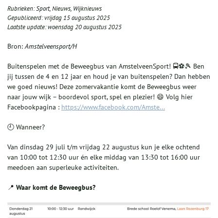
Rubrieken:
Sport
,
Nieuws
,
Wijknieuws
Gepubliceerd:
vrijdag 15 augustus 2025
Laatste update:
woensdag 20 augustus 2025
Bron:
Amstelveensport/H
Buitenspelen met de Beweegbus van AmstelveenSport! 🚍⚽🎾 Ben
jij tussen de 4 en 12 jaar en houd je van buitenspelen? Dan hebben
we goed nieuws! Deze zomervakantie komt de Beweegbus weer
naar jouw wijk – boordevol sport, spel en plezier! 😄 Volg hier
Facebookpagina :
https://www.facebook.com/Amste...
🕘 Wanneer?
Van dinsdag 29 juli t/m vrijdag 22 augustus kun je elke ochtend
van 10:00 tot 12:30 uur én elke middag van 13:30 tot 16:00 uur
meedoen aan superleuke activiteiten.
📍
Waar komt de Beweegbus?