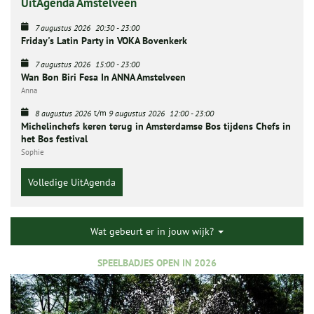
UitAgenda Amstelveen
7 augustus 2026
20:30
-
23:00
Friday's Latin Party in VOKA Bovenkerk
7 augustus 2026
15:00
-
23:00
Wan Bon Biri Fesa In ANNA Amstelveen
Anna
t/m
8 augustus 2026
9 augustus 2026
12:00
-
23:00
Michelinchefs keren terug in Amsterdamse Bos tijdens Chefs in
het Bos festival
Sophie
Volledige UitAgenda
Wat gebeurt er in jouw wijk?
SPEELBADJES OPEN IN 2026