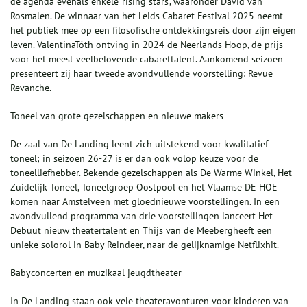
de agenda evenals enkele ‘rising stars’, waaronder David van
Rosmalen. De winnaar van het Leids Cabaret Festival 2025 neemt
het publiek mee op een filosofische ontdekkingsreis door zijn eigen
leven. ValentinaTóth ontving in 2024 de Neerlands Hoop, de prijs
voor het meest veelbelovende cabarettalent. Aankomend seizoen
presenteert zij haar tweede avondvullende voorstelling: Revue
Revanche.
Toneel van grote gezelschappen en nieuwe makers
De zaal van De Landing leent zich uitstekend voor kwalitatief
toneel; in seizoen 26-27 is er dan ook volop keuze voor de
toneelliefhebber. Bekende gezelschappen als De Warme Winkel, Het
Zuidelijk Toneel, Toneelgroep Oostpool en het Vlaamse DE HOE
komen naar Amstelveen met gloednieuwe voorstellingen. In een
avondvullend programma van drie voorstellingen lanceert Het
Debuut nieuw theatertalent en Thijs van de Meebergheeft een
unieke solorol in Baby Reindeer, naar de gelijknamige Netflixhit.
Babyconcerten en muzikaal jeugdtheater
In De Landing staan ook vele theateravonturen voor kinderen van