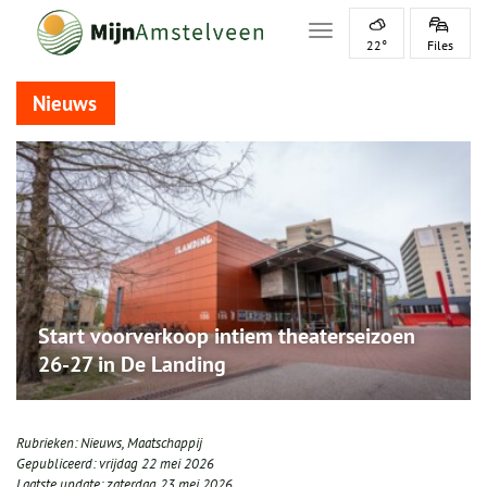
Toggle navigation
22°
Files
Nieuws
Start voorverkoop intiem theaterseizoen
26-27 in De Landing
Rubrieken:
Nieuws
,
Maatschappij
Gepubliceerd:
vrijdag 22 mei 2026
Laatste update:
zaterdag 23 mei 2026