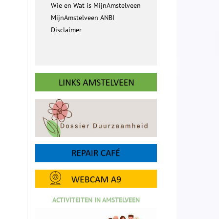
Wie en Wat is MijnAmstelveen
MijnAmstelveen ANBI
Disclaimer
ACTIVITEITEN IN AMSTELVEEN