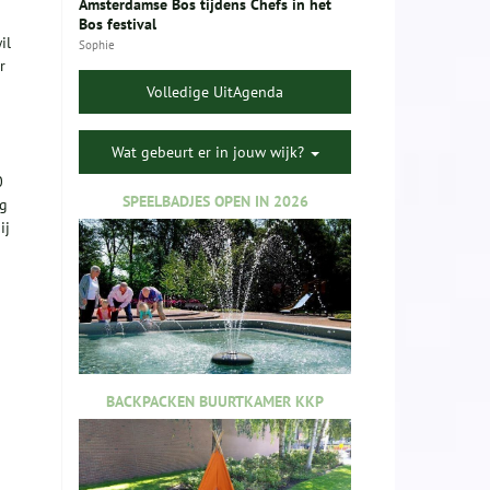
Amsterdamse Bos tijdens Chefs in het
Bos festival
il
Sophie
r
Volledige UitAgenda
Wat gebeurt er in jouw wijk?
0
SPEELBADJES OPEN IN 2026
ig
ij
BACKPACKEN BUURTKAMER KKP