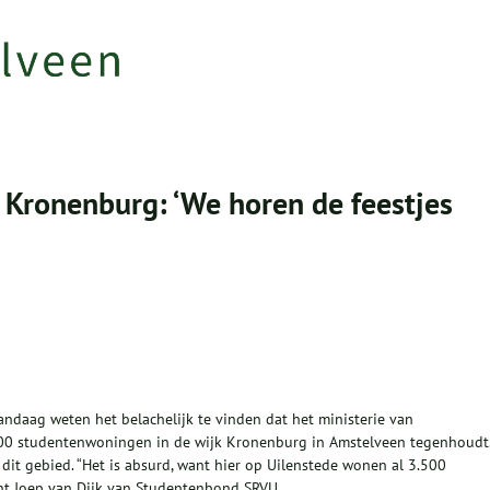
 Kronenburg: ‘We horen de feestjes
andaag weten het belachelijk te vinden dat het ministerie van
500 studentenwoningen in de wijk Kronenburg in Amstelveen tegenhoudt
n dit gebied. “Het is absurd, want hier op Uilenstede wonen al 3.500
ent Joep van Dijk van Studentenbond SRVU.