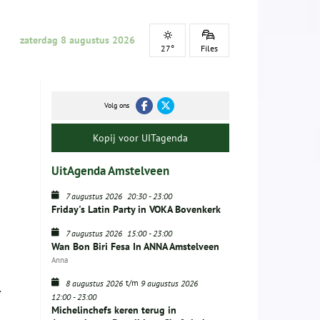
zaterdag 8 augustus 2026
27°
Files
Volg ons
Kopij voor UITagenda
UitAgenda Amstelveen
7 augustus 2026
20:30
-
23:00
Friday's Latin Party in VOKA Bovenkerk
7 augustus 2026
15:00
-
23:00
Wan Bon Biri Fesa In ANNA Amstelveen
Anna
t/m
8 augustus 2026
9 augustus 2026
.
12:00
-
23:00
Michelinchefs keren terug in