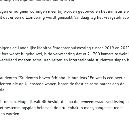
ogen er nu geen woningen meer bij worden gebouwd en het ministerie w
il dat er een uitzondering wordt gemaakt. Vandaag lag het vraagstuk voo
volgens de Landelijke Monitor Studentenhuisvesting tussen 2019 en 202
t fors wordt bijgebouwd, is de verwachting dat er 21.700 kamers te wein
 Nederland moeten soms uren reizen en internationale studenten slapen b
denten. “Studenten boven Schiphol is hun leus.” En wat is een beetje
denten die op Uilenstede wonen, horen de feestjes soms harder dan de
ie.
t nemen. Mogelijk valt dit besluit dus na de gemeenteraadsverkiezingen
 het bestemmingsplan helemaal de prullenbak in moet, aangepast moet
aan worden.