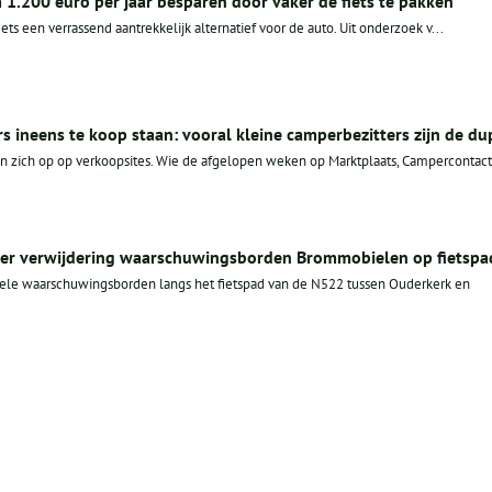
1.200 euro per jaar besparen door vaker de fiets te pakken
ets een verrassend aantrekkelijk alternatief voor de auto. Uit onderzoek v...
ineens te koop staan: vooral kleine camperbezitters zijn de du
zich op op verkoopsites. Wie de afgelopen weken op Marktplaats, Campercontact.
over verwijdering waarschuwingsborden Brommobielen op fietspa
gele waarschuwingsborden langs het fietspad van de N522 tussen Ouderkerk en