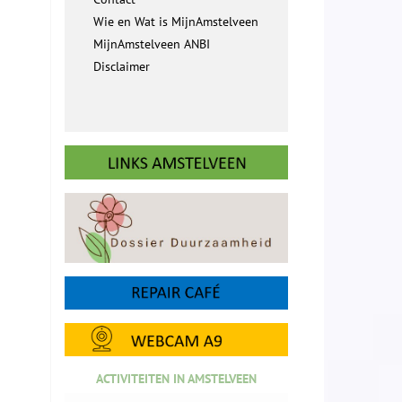
Wie en Wat is MijnAmstelveen
MijnAmstelveen ANBI
Disclaimer
ACTIVITEITEN IN AMSTELVEEN