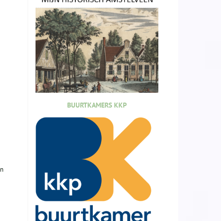
BUURTKAMERS KKP
en