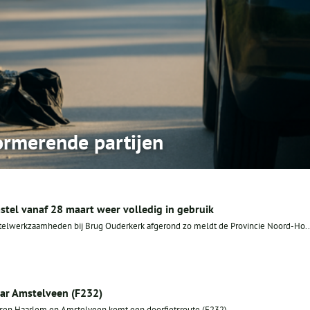
ormerende partijen
tel vanaf 28 maart weer volledig in gebruik
rstelwerkzaamheden bij Brug Ouderkerk afgerond zo meldt de Provincie Noord-Ho..
ar Amstelveen (F232)
sen Haarlem en Amstelveen komt een doorfietsroute (F232).