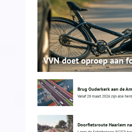
VVN doet oproep aan f
Brug Ouderkerk aan de Ams
Vanaf 28 maart 2026 zijn alle he
Doorfietsroute Haarlem na
Langs de Schipholweg (N232) tus