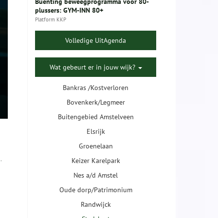
Buenting beweegprogramma voor 80-
plussers: GYM-INN 80+
Platform KKP
Volledige UitAgenda
Wat gebeurt er in jouw wijk?
Bankras /Kostverloren
Bovenkerk/Legmeer
Buitengebied Amstelveen
Elsrijk
Groenelaan
.
Keizer Karelpark
Nes a/d Amstel
Oude dorp/Patrimonium
Randwijck