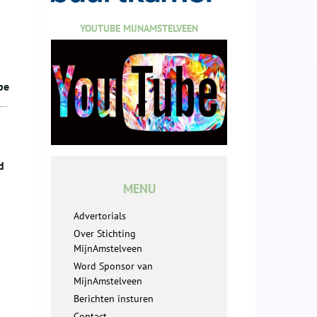
YOUTUBE MIJNAMSTELVEEN
pe
..
d
MENU
Advertorials
Over Stichting
MijnAmstelveen
Word Sponsor van
MijnAmstelveen
Berichten insturen
Contact