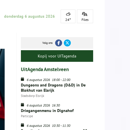
donderdag 6 augustus 2026
24°
Files
Volg ons
Kopij voor UITagenda
UitAgenda Amstelveen
6 augustus 2026
18:00
-
22:00
Dungeons and Dragons (D&D) in De
Blokhut van Elsrijk
Stadsdorp Elsrijk
6 augustus 2026
16:30
Driegangenmenu in Dignahof
Participe
6 augustus 2026
10:30
-
11:30