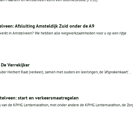
een: Afsluiting Amsteldijk Zuid onder de A9
erkt in Amstelveen? We hebben alle wegwerkzaamheden voor u op een rijtje
 De Verrekijker
 Herbert Raat (verkeer), samen met ouders en leerlingen, de ‘afsprakenkaart’...
lveen: start en verkeersmaatregelen
g van de KPMG Lentemarathon, met onder andere de KPMG Lentemarathon, de Zor