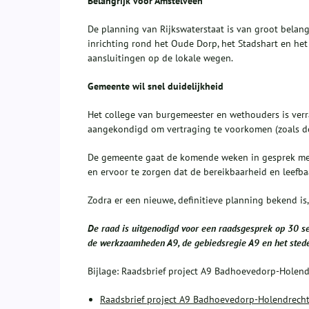
Belangrijk voor Amstelveen
De planning van Rijkswaterstaat is van groot bela
inrichting rond het Oude Dorp, het Stadshart en 
aansluitingen op de lokale wegen.
Gemeente wil snel duidelijkheid
Het college van burgemeester en wethouders is verr
aangekondigd om vertraging te voorkomen (zoals de 
De gemeente gaat de komende weken in gesprek met
en ervoor te zorgen dat de bereikbaarheid en leef
Zodra er een nieuwe, definitieve planning bekend i
De raad is uitgenodigd voor een raadsgesprek op 30 s
de werkzaamheden A9, de gebiedsregie A9 en het sted
Bijlage: Raadsbrief project A9 Badhoevedorp-Holend
Raadsbrief project A9 Badhoevedorp-Holendrech