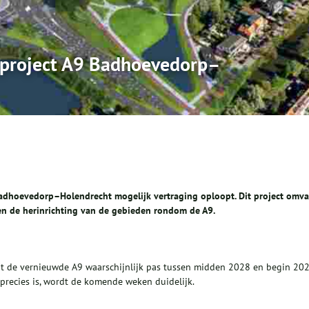
j project A9 Badhoevedorp–
adhoevedorp–Holendrecht mogelijk vertraging oploopt. Dit project omva
en de herinrichting van de gebieden rondom de A9.
rdt de vernieuwde A9 waarschijnlijk pas tussen midden 2028 en begin 20
precies is, wordt de komende weken duidelijk.