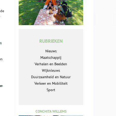
 de
e
RUBRIEKEN
en
Nieuws
Maatschappij
en
Verhalen en Beelden
Wijknieuws
Duurzaamheid en Natuur
Verkeer en Mobiliteit
an
Sport
CONCHITA WILLEMS