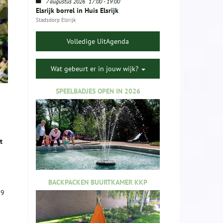
7 augustus 2026
17:00
-
19:00
Elsrijk borrel in Huis Elsrijk
Stadsdorp Elsrijk
Volledige UitAgenda
Wat gebeurt er in jouw wijk?
SPEELBADJES OPEN IN 2026
t
BACKPACKEN BUURTKAMER KKP
29