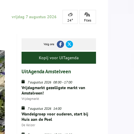
vrijdag 7 augustus 2026
24°
Files
Volg ons
Kopij voor UITagenda
UitAgenda Amstelveen
7 augustus 2026
08:00
-
17:00
Vrijdagmarkt gezelligste markt van
Amstelveen!
Vrijdagmarkt
7 augustus 2026
14:00
Wandelgroep voor ouderen, start bij
Huis aan de Poel
De Keizer