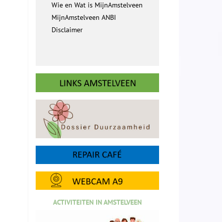
Wie en Wat is MijnAmstelveen
MijnAmstelveen ANBI
Disclaimer
ACTIVITEITEN IN AMSTELVEEN