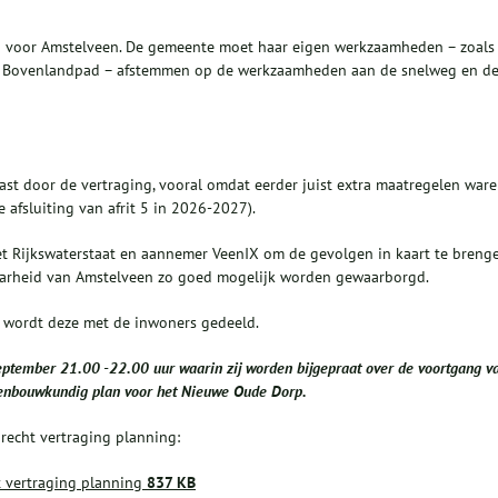
ng voor Amstelveen. De gemeente moet haar eigen werkzaamheden – zoals
het Bovenlandpad – afstemmen op de werkzaamheden aan de snelweg en d
ast door de vertraging, vooral omdat eerder juist extra maatregelen war
afsluiting van afrit 5 in 2026-2027).
 Rijkswaterstaat en aannemer VeenIX om de gevolgen in kaart te breng
baarheid van Amstelveen zo goed mogelijk worden gewaarborgd.
s, wordt deze met de inwoners gedeeld.
eptember 21.00 -22.00 uur waarin zij worden bijgepraat over de voortgang v
enbouwkundig plan voor het Nieuwe Oude Dorp.
recht vertraging planning:
t vertraging planning
837 KB