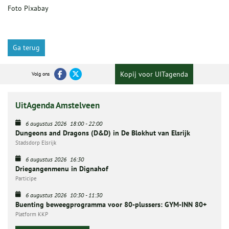
Foto Pixabay
Ga terug
Kopij voor UITagenda
Volg ons
UitAgenda Amstelveen
6 augustus 2026
18:00
-
22:00
Dungeons and Dragons (D&D) in De Blokhut van Elsrijk
Stadsdorp Elsrijk
6 augustus 2026
16:30
Driegangenmenu in Dignahof
Participe
6 augustus 2026
10:30
-
11:30
Buenting beweegprogramma voor 80-plussers: GYM-INN 80+
Platform KKP