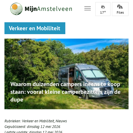
Toggle navigation
17°
Files
Verkeer en Mobiliteit
Waarom duizenden campers ineens te koop
staan: vooral kleine camperbezitters zijn de
dupe
Rubrieken:
Verkeer en Mobiliteit
,
Nieuws
Gepubliceerd:
dinsdag 12 mei 2026
Laatste update:
dinsdag 12 mei 2026