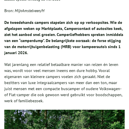
Bron:
MijnAmstelveen/H
De tweedehands campers stapelen zich op op verkoopsites. Wie de
afgelopen weken op Marktplaats, Campercontact of autosites keek,
ziet het aanbod snel groeien. Camperliefhebbers spreken inmiddels
van een “camperdump”. De belangrijkste oorzaak: de forse stijging
van de motorrijtuigenbelasting (MRB) voor kampeerauto’s sinds 1
januari 2026.
Wat jarenlang een relatief betaalbare manier van reizen én leven
was, wordt voor veel mensen ineens een dure hobby. Vooral
eigenaren van kleinere campers voelen zich geraakt. Niet de
bezitters van luxe integraalcampers van meer dan een ton, maar
juist mensen met een compacte buscamper of oudere Volkswagen-
of Fiat-camper die ook gewoon werd gebruikt voor boodschappen,
werk of familiebezoek.