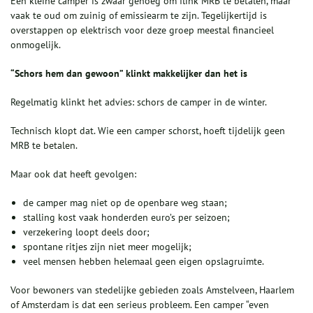
Een kleine camper is zwaar genoeg om flink MRB te betalen, maar
vaak te oud om zuinig of emissiearm te zijn. Tegelijkertijd is
overstappen op elektrisch voor deze groep meestal financieel
onmogelijk.
“Schors hem dan gewoon” klinkt makkelijker dan het is
Regelmatig klinkt het advies: schors de camper in de winter.
Technisch klopt dat. Wie een camper schorst, hoeft tijdelijk geen
MRB te betalen.
Maar ook dat heeft gevolgen:
de camper mag niet op de openbare weg staan;
stalling kost vaak honderden euro’s per seizoen;
verzekering loopt deels door;
spontane ritjes zijn niet meer mogelijk;
veel mensen hebben helemaal geen eigen opslagruimte.
Voor bewoners van stedelijke gebieden zoals Amstelveen, Haarlem
of Amsterdam is dat een serieus probleem. Een camper “even