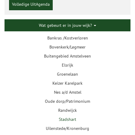
Volledige UitAgenda
Wat gebeurt er in jouw wijk?
Bankras /Kostverloren
Bovenkerk/Legmeer
Buitengebied Amstelveen
Elsrijk
Groenelaan
Keizer Karelpark
Nes a/d Amstel
Oude dorp/Patrimonium
Randwijck
Stadshart
Uilenstede/Kronenburg