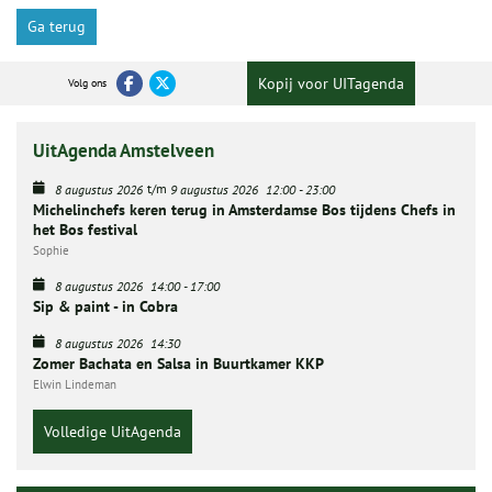
Ga terug
Kopij voor UITagenda
Volg ons
UitAgenda Amstelveen
t/m
8 augustus 2026
9 augustus 2026
12:00
-
23:00
Michelinchefs keren terug in Amsterdamse Bos tijdens Chefs in
het Bos festival
Sophie
8 augustus 2026
14:00
-
17:00
Sip & paint - in Cobra
8 augustus 2026
14:30
Zomer Bachata en Salsa in Buurtkamer KKP
Elwin Lindeman
Volledige UitAgenda