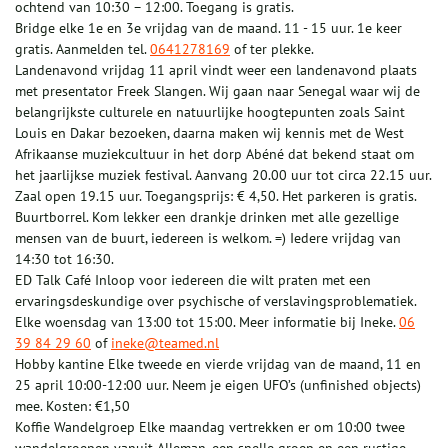
ochtend van 10:30 – 12:00. Toegang is gratis.
Bridge elke 1e en 3e vrijdag van de maand. 11 - 15 uur. 1e keer
gratis. Aanmelden tel.
0641278169
of ter plekke.
Landenavond vrijdag 11 april vindt weer een landenavond plaats
met presentator Freek Slangen. Wij gaan naar Senegal waar wij de
belangrijkste culturele en natuurlijke hoogtepunten zoals Saint
Louis en Dakar bezoeken, daarna maken wij kennis met de West
Afrikaanse muziekcultuur in het dorp Abéné dat bekend staat om
het jaarlijkse muziek festival. Aanvang 20.00 uur tot circa 22.15 uur.
Zaal open 19.15 uur. Toegangsprijs: € 4,50. Het parkeren is gratis.
Buurtborrel. Kom lekker een drankje drinken met alle gezellige
mensen van de buurt, iedereen is welkom. =) Iedere vrijdag van
14:30 tot 16:30.
ED Talk Café Inloop voor iedereen die wilt praten met een
ervaringsdeskundige over psychische of verslavingsproblematiek.
Elke woensdag van 13:00 tot 15:00. Meer informatie bij Ineke.
06
39 84 29 60
of
ineke@teamed.nl
Hobby kantine Elke tweede en vierde vrijdag van de maand, 11 en
25 april 10:00-12:00 uur. Neem je eigen UFO’s (unfinished objects)
mee. Kosten: €1,50
Koffie Wandelgroep Elke maandag vertrekken er om 10:00 twee