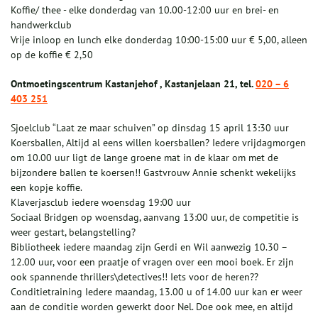
Koffie/ thee - elke donderdag van 10.00-12:00 uur en brei- en
handwerkclub
Vrije inloop en lunch elke donderdag 10:00-15:00 uur € 5,00, alleen
op de koffie € 2,50
Ontmoetingscentrum Kastanjehof , Kastanjelaan 21, tel.
020 – 6
403 251
Sjoelclub “Laat ze maar schuiven” op dinsdag 15 april 13:30 uur
Koersballen, Altijd al eens willen koersballen? Iedere vrijdagmorgen
om 10.00 uur ligt de lange groene mat in de klaar om met de
bijzondere ballen te koersen!! Gastvrouw Annie schenkt wekelijks
een kopje koffie.
Klaverjasclub iedere woensdag 19:00 uur
Sociaal Bridgen op woensdag, aanvang 13:00 uur, de competitie is
weer gestart, belangstelling?
Bibliotheek iedere maandag zijn Gerdi en Wil aanwezig 10.30 –
12.00 uur, voor een praatje of vragen over een mooi boek. Er zijn
ook spannende thrillers\detectives!! Iets voor de heren??
Conditietraining Iedere maandag, 13.00 u of 14.00 uur kan er weer
aan de conditie worden gewerkt door Nel. Doe ook mee, en altijd