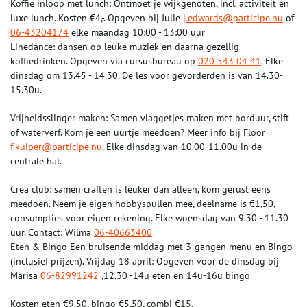
Koffie inloop met lunch: Ontmoet je wijkgenoten, incl. activiteit en
luxe lunch. Kosten €4,-. Opgeven bij Julie
j.edwards@participe.nu
of
06-43204174
elke maandag 10:00 - 13:00 uur
Linedance: dansen op leuke muziek en daarna gezellig
koffiedrinken. Opgeven via cursusbureau op
020 543 04 41
. Elke
dinsdag om 13.45 - 14.30. De les voor gevorderden is van 14.30-
15.30u.
Vrijheidsslinger maken: Samen vlaggetjes maken met borduur, stift
of waterverf. Kom je een uurtje meedoen? Meer info bij Floor
f.kuiper@participe.nu
. Elke dinsdag van 10.00-11.00u in de
centrale hal.
Crea club: samen craften is leuker dan alleen, kom gerust eens
meedoen. Neem je eigen hobbyspullen mee, deelname is €1,50,
consumpties voor eigen rekening. Elke woensdag van 9.30 - 11.30
uur. Contact: Wilma
06-40663400
Eten & Bingo Een bruisende middag met 3-gangen menu en Bingo
(inclusief prijzen). Vrijdag 18 april: Opgeven voor de dinsdag bij
Marisa
06-82991242
,12.30 -14u eten en 14u-16u bingo
Kosten eten €9,50, bingo €5,50, combi €15,-