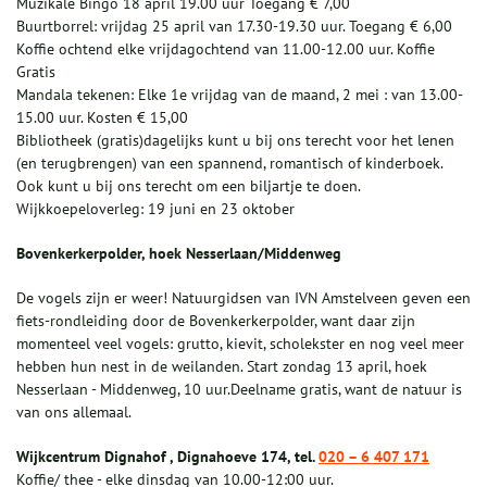
Muzikale Bingo 18 april 19.00 uur Toegang € 7,00
Buurtborrel: vrijdag 25 april van 17.30-19.30 uur. Toegang € 6,00
Koffie ochtend elke vrijdagochtend van 11.00-12.00 uur. Koffie
Gratis
Mandala tekenen: Elke 1e vrijdag van de maand, 2 mei : van 13.00-
15.00 uur. Kosten € 15,00
Bibliotheek (gratis)dagelijks kunt u bij ons terecht voor het lenen
(en terugbrengen) van een spannend, romantisch of kinderboek.
Ook kunt u bij ons terecht om een biljartje te doen.
Wijkkoepeloverleg: 19 juni en 23 oktober
Bovenkerkerpolder, hoek Nesserlaan/Middenweg
De vogels zijn er weer! Natuurgidsen van IVN Amstelveen geven een
fiets-rondleiding door de Bovenkerkerpolder, want daar zijn
momenteel veel vogels: grutto, kievit, scholekster en nog veel meer
hebben hun nest in de weilanden. Start zondag 13 april, hoek
Nesserlaan - Middenweg, 10 uur.Deelname gratis, want de natuur is
van ons allemaal.
Wijkcentrum Dignahof , Dignahoeve 174, tel.
020 – 6 407 171
Koffie/ thee - elke dinsdag van 10.00-12:00 uur.