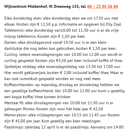
Wijkcentrum Middenhof, W. Dreesweg 155, tel.
06 – 23 05 36 86
Elke donderdag eten: elke donderdag eten we om 17.30 uur met
elkaar. Kosten zijn € 12,50 p.p. Informatie en opgeven bij Elly Zaal.
Tafeltennis: elke donderdag van10.00 tot 11.30 uur is er de vrije
inloop tafeltennis. Kosten zijn € 1,50 per keer.
Darten: elke dinsdagavond vanaf 19.30 uur is er een klein
dartclubje die nog leden kan gebruiken, kosten € 1,50 per keer.
Curling: iedere woensdagmorgen van 10.00 tot 12.00 uur wordt er
curling gespeeld. Kosten zijn €3,50 per keer inclusief koffie of thee.
Spelletjes middag: elke woensdagmiddag van 13.30 tot 17.00 uur.
Hier wordt geklaverjast, kosten € 2,00 inclusief koffie/ thee. Maar er
kan ook rummikub gespeeld worden en nog veel meer.
Koffieochtenden: op maandag, dinsdag en donderdag hebben we
een gezellige koffieochtend. Van 10.00 tot 12.00 uur kunt u gezellig
een kopje koffie/ thee komen drinken
Mentaal fit: elke dinsdagmorgen van 10.00 tot 11.30 uur is er
geheugen fitness. Kosten zijn voor het hele jaar € 42,50
Memorykoor: elke vrijdagmorgen van 10.15 tot 11.45 uur. Kosten
zijn € 45,00 per jaar. Kom gezellig een keer meezingen.
Paasbingo: zaterdag 12 april is er de paasbingo. Aanvang om 14.00