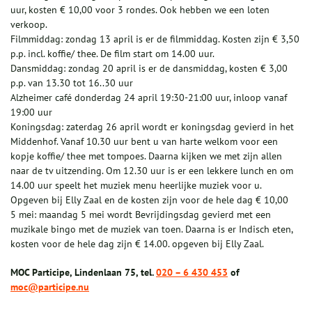
uur, kosten € 10,00 voor 3 rondes. Ook hebben we een loten
verkoop.
Filmmiddag: zondag 13 april is er de filmmiddag. Kosten zijn € 3,50
p.p. incl. koffie/ thee. De film start om 14.00 uur.
Dansmiddag: zondag 20 april is er de dansmiddag, kosten € 3,00
p.p. van 13.30 tot 16..30 uur
Alzheimer café donderdag 24 april 19:30-21:00 uur, inloop vanaf
19:00 uur
Koningsdag: zaterdag 26 april wordt er koningsdag gevierd in het
Middenhof. Vanaf 10.30 uur bent u van harte welkom voor een
kopje koffie/ thee met tompoes. Daarna kijken we met zijn allen
naar de tv uitzending. Om 12.30 uur is er een lekkere lunch en om
14.00 uur speelt het muziek menu heerlijke muziek voor u.
Opgeven bij Elly Zaal en de kosten zijn voor de hele dag € 10,00
5 mei: maandag 5 mei wordt Bevrijdingsdag gevierd met een
muzikale bingo met de muziek van toen. Daarna is er Indisch eten,
kosten voor de hele dag zijn € 14.00. opgeven bij Elly Zaal.
MOC Participe, Lindenlaan 75, tel.
020 – 6 430 453
of
moc@participe.nu