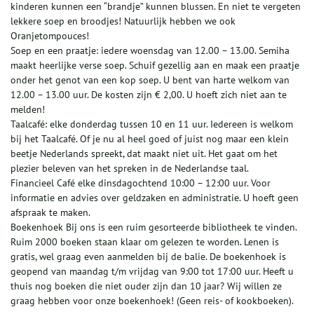
kinderen kunnen een “brandje” kunnen blussen. En niet te vergeten
lekkere soep en broodjes! Natuurlijk hebben we ook
Oranjetompouces!
Soep en een praatje: iedere woensdag van 12.00 – 13.00. Semiha
maakt heerlijke verse soep. Schuif gezellig aan en maak een praatje
onder het genot van een kop soep. U bent van harte welkom van
12.00 – 13.00 uur. De kosten zijn € 2,00. U hoeft zich niet aan te
melden!
Taalcafé: elke donderdag tussen 10 en 11 uur. Iedereen is welkom
bij het Taalcafé. Of je nu al heel goed of juist nog maar een klein
beetje Nederlands spreekt, dat maakt niet uit. Het gaat om het
plezier beleven van het spreken in de Nederlandse taal.
Financieel Café elke dinsdagochtend 10:00 – 12:00 uur. Voor
informatie en advies over geldzaken en administratie. U hoeft geen
afspraak te maken.
Boekenhoek Bij ons is een ruim gesorteerde bibliotheek te vinden.
Ruim 2000 boeken staan klaar om gelezen te worden. Lenen is
gratis, wel graag even aanmelden bij de balie. De boekenhoek is
geopend van maandag t/m vrijdag van 9:00 tot 17:00 uur. Heeft u
thuis nog boeken die niet ouder zijn dan 10 jaar? Wij willen ze
graag hebben voor onze boekenhoek! (Geen reis- of kookboeken).