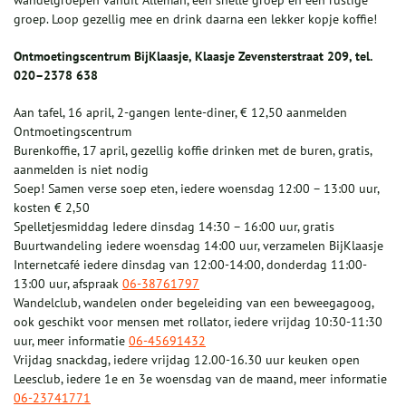
wandelgroepen vanuit Alleman, een snelle groep en een rustige
groep. Loop gezellig mee en drink daarna een lekker kopje koffie!
Ontmoetingscentrum BijKlaasje, Klaasje Zevensterstraat 209, tel.
020–2378 638
Aan tafel, 16 april, 2-gangen lente-diner, € 12,50 aanmelden
Ontmoetingscentrum
Burenkoffie, 17 april, gezellig koffie drinken met de buren, gratis,
aanmelden is niet nodig
Soep! Samen verse soep eten, iedere woensdag 12:00 – 13:00 uur,
kosten € 2,50
Spelletjesmiddag Iedere dinsdag 14:30 – 16:00 uur, gratis
Buurtwandeling iedere woensdag 14:00 uur, verzamelen BijKlaasje
Internetcafé iedere dinsdag van 12:00-14:00, donderdag 11:00-
13:00 uur, afspraak
06-38761797
Wandelclub, wandelen onder begeleiding van een beweegagoog,
ook geschikt voor mensen met rollator, iedere vrijdag 10:30-11:30
uur, meer informatie
06-45691432
Vrijdag snackdag, iedere vrijdag 12.00-16.30 uur keuken open
Leesclub, iedere 1e en 3e woensdag van de maand, meer informatie
06-23741771