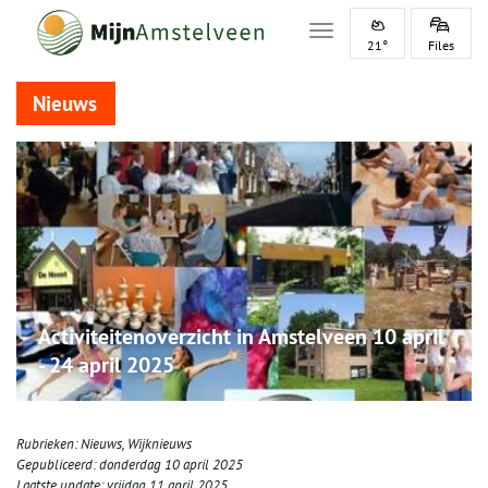
Toggle navigation
21°
Files
Nieuws
Activiteitenoverzicht in Amstelveen 10 april
- 24 april 2025
Rubrieken:
Nieuws
,
Wijknieuws
Gepubliceerd:
donderdag 10 april 2025
Laatste update:
vrijdag 11 april 2025