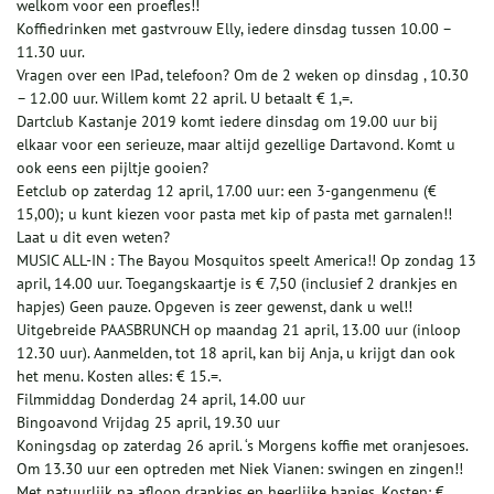
welkom voor een proefles!!
Koffiedrinken met gastvrouw Elly, iedere dinsdag tussen 10.00 –
11.30 uur.
Vragen over een IPad, telefoon? Om de 2 weken op dinsdag , 10.30
– 12.00 uur. Willem komt 22 april. U betaalt € 1,=.
Dartclub Kastanje 2019 komt iedere dinsdag om 19.00 uur bij
elkaar voor een serieuze, maar altijd gezellige Dartavond. Komt u
ook eens een pijltje gooien?
Eetclub op zaterdag 12 april, 17.00 uur: een 3-gangenmenu (€
15,00); u kunt kiezen voor pasta met kip of pasta met garnalen!!
Laat u dit even weten?
MUSIC ALL-IN : The Bayou Mosquitos speelt America!! Op zondag 13
april, 14.00 uur. Toegangskaartje is € 7,50 (inclusief 2 drankjes en
hapjes) Geen pauze. Opgeven is zeer gewenst, dank u wel!!
Uitgebreide PAASBRUNCH op maandag 21 april, 13.00 uur (inloop
12.30 uur). Aanmelden, tot 18 april, kan bij Anja, u krijgt dan ook
het menu. Kosten alles: € 15.=.
Filmmiddag Donderdag 24 april, 14.00 uur
Bingoavond Vrijdag 25 april, 19.30 uur
Koningsdag op zaterdag 26 april. ‘s Morgens koffie met oranjesoes.
Om 13.30 uur een optreden met Niek Vianen: swingen en zingen!!
Met natuurlijk na afloop drankjes en heerlijke hapjes. Kosten: €