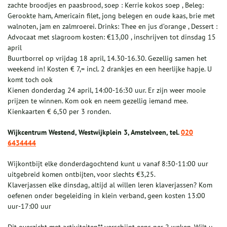
zachte broodjes en paasbrood, soep : Kerrie kokos soep , Beleg:
Gerookte ham, Americain filet, jong belegen en oude kaas, brie met
walnoten, jam en zalmroerei. Drinks: Thee en jus d’orange , Dessert :
Advocaat met slagroom kosten: €13,00 , inschrijven tot dinsdag 15
april
Buurtborrel op vrijdag 18 april, 14.30-16.30. Gezellig samen het
weekend in! Kosten € 7,= incl. 2 drankjes en een heerlijke hapje. U
komt toch ook
Kienen donderdag 24 april, 14:00-16:30 uur. Er zijn weer mooie
prijzen te winnen. Kom ook en neem gezellig iemand mee.
Kienkaarten € 6,50 per 3 ronden.
Wijkcentrum Westend, Westwijkplein 3, Amstelveen, tel.
020
6434444
Wijkontbijt elke donderdagochtend kunt u vanaf 8:30-11:00 uur
uitgebreid komen ontbijten, voor slechts €3,25.
Klaverjassen elke dinsdag, altijd al willen leren klaverjassen? Kom
oefenen onder begeleiding in klein verband, geen kosten 13:00
uur-17:00 uur