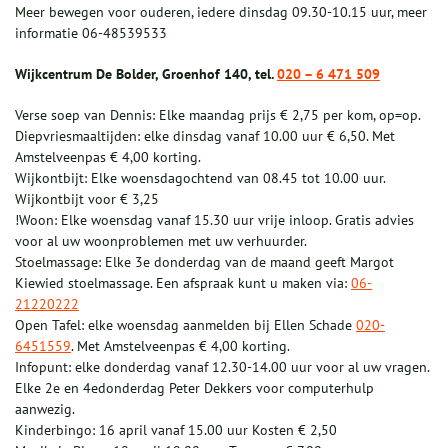
Meer bewegen voor ouderen, iedere dinsdag 09.30-10.15 uur, meer
informatie 06-48539533
Wijkcentrum De Bolder, Groenhof 140, tel.
020 – 6 471 509
Verse soep van Dennis: Elke maandag prijs € 2,75 per kom, op=op.
Diepvriesmaaltijden: elke dinsdag vanaf 10.00 uur € 6,50. Met
Amstelveenpas € 4,00 korting.
Wijkontbijt: Elke woensdagochtend van 08.45 tot 10.00 uur.
Wijkontbijt voor € 3,25
!Woon: Elke woensdag vanaf 15.30 uur vrije inloop. Gratis advies
voor al uw woonproblemen met uw verhuurder.
Stoelmassage: Elke 3e donderdag van de maand geeft Margot
Kiewied stoelmassage. Een afspraak kunt u maken via:
06-
21220222
Open Tafel: elke woensdag aanmelden bij Ellen Schade
020-
6451559
. Met Amstelveenpas € 4,00 korting.
Infopunt: elke donderdag vanaf 12.30-14.00 uur voor al uw vragen.
Elke 2e en 4edonderdag Peter Dekkers voor computerhulp
aanwezig.
Kinderbingo: 16 april vanaf 15.00 uur Kosten € 2,50