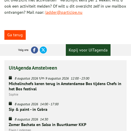
Dit overzicht met activiteiten** verschijnt eens per 2 weken. Wilt u
ook een activiteit melden? Of wilt u dit overzicht zelf in uw mailbox
ontvangen? Mail naar:
ladder@participe.nu
Ga terug
Kopij voor UITagenda
Volg ons
UitAgenda Amstelveen
t/m
8 augustus 2026
9 augustus 2026
12:00
-
23:00
Michelinchefs keren terug in Amsterdamse Bos tijdens Chefs in
het Bos festival
Sophie
8 augustus 2026
14:00
-
17:00
Sip & paint - in Cobra
8 augustus 2026
14:30
Zomer Bachata en Salsa in Buurtkamer KKP
Elwin Lindeman