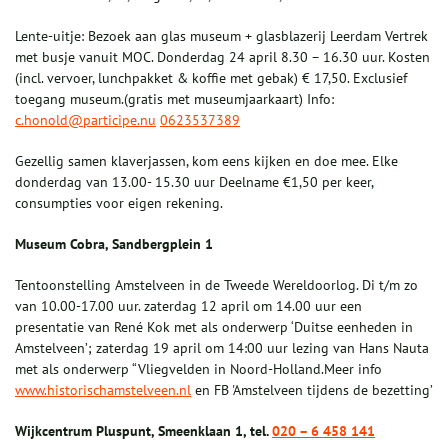
Lente-uitje: Bezoek aan glas museum + glasblazerij Leerdam Vertrek
met busje vanuit MOC. Donderdag 24 april 8.30 – 16.30 uur. Kosten
(incl. vervoer, lunchpakket & koffie met gebak) € 17,50. Exclusief
toegang museum.(gratis met museumjaarkaart) Info:
c.honold@participe.nu
0623537389
Gezellig samen klaverjassen, kom eens kijken en doe mee. Elke
donderdag van 13.00- 15.30 uur Deelname €1,50 per keer,
consumpties voor eigen rekening.
Museum Cobra, Sandbergplein 1
Tentoonstelling Amstelveen in de Tweede Wereldoorlog. Di t/m zo
van 10.00-17.00 uur. zaterdag 12 april om 14.00 uur een
presentatie van René Kok met als onderwerp ‘Duitse eenheden in
Amstelveen’; zaterdag 19 april om 14:00 uur lezing van Hans Nauta
met als onderwerp “Vliegvelden in Noord-Holland.Meer info
www.historischamstelveen.nl
en FB 'Amstelveen tijdens de bezetting’
Wijkcentrum Pluspunt, Smeenklaan 1, tel.
020 – 6 458 141