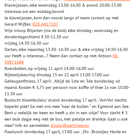
Klaverjassen, elke woensdag 13.00-16.00 & avond 20.00-23.00
Interesse om een middag/avond
te klaverjassen, kom dan vooral langs of neem contact op met
Gerard Wijfjes:
020-6417107
Vrije inloop Biljarten (via de klok) elke dinsdag-, woensdag en
donderdagochtend 9.30-12.30 uur
vrijdag 14.30-16.30 uur
Darten, elke maandag 13:30- 16:30 uur & elke vrijdag 14:30-16:30
uur Heeft u interesse…? Neem dan contact op met Antoon
06-
50871688
Koersballen, op vrijdag 11 april 14.00-16.00 uur
Rijbewijskeuring dinsdag 15 en 22 april 13.00-17.00 uur
Geheugenfitness, 17 april . Altijd de 1ste en 3de donderdag vd
maand. Kosten € 3,75 per persoon voor koffie of thee 2x van 10.00-
11.30 uur
Bustocht bloembollen/ strand donderdag 17 april , Vol=Vol slechts
beperkt plek! Ga met ons mee “naar de bollen “ en Egmond aan Zee.
Bent u redelijk ter been en heeft u zin in een uitje? Voor slecht € 5
een leuk dagje weg met de bus, met patatje en drankje. Gaat u ook
mee? Info en aanmelden
d.julio@participe.nu
Paaslunch donderdag 17 april, 13:00 uur , Div . Broodjes: Harde en