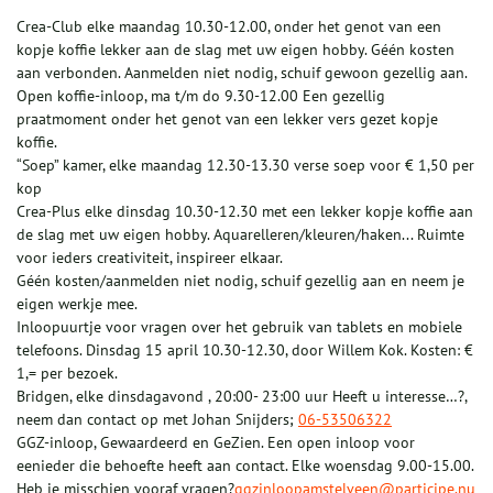
Crea-Club elke maandag 10.30-12.00, onder het genot van een
kopje koffie lekker aan de slag met uw eigen hobby. Géén kosten
aan verbonden. Aanmelden niet nodig, schuif gewoon gezellig aan.
Open koffie-inloop, ma t/m do 9.30-12.00 Een gezellig
praatmoment onder het genot van een lekker vers gezet kopje
koffie.
“Soep” kamer, elke maandag 12.30-13.30 verse soep voor € 1,50 per
kop
Crea-Plus elke dinsdag 10.30-12.30 met een lekker kopje koffie aan
de slag met uw eigen hobby. Aquarelleren/kleuren/haken... Ruimte
voor ieders creativiteit, inspireer elkaar.
Géén kosten/aanmelden niet nodig, schuif gezellig aan en neem je
eigen werkje mee.
Inloopuurtje voor vragen over het gebruik van tablets en mobiele
telefoons. Dinsdag 15 april 10.30-12.30, door Willem Kok. Kosten: €
1,= per bezoek.
Bridgen, elke dinsdagavond , 20:00- 23:00 uur Heeft u interesse…?,
neem dan contact op met Johan Snijders;
06-53506322
GGZ-inloop, Gewaardeerd en GeZien. Een open inloop voor
eenieder die behoefte heeft aan contact. Elke woensdag 9.00-15.00.
Heb je misschien vooraf vragen?
ggzinloopamstelveen@participe.nu