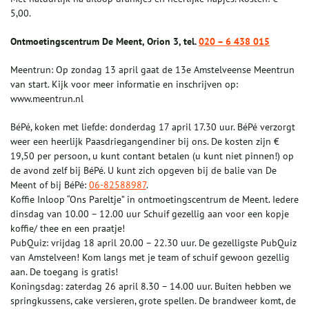
5,00.
Ontmoetingscentrum De Meent, Orion 3, tel.
020 – 6 438 015
Meentrun: Op zondag 13 april gaat de 13e Amstelveense Meentrun
van start. Kijk voor meer informatie en inschrijven op:
www.meentrun.nl
BéPé, koken met liefde: donderdag 17 april 17.30 uur. BéPé verzorgt
weer een heerlijk Paasdriegangendiner bij ons. De kosten zijn €
19,50 per persoon, u kunt contant betalen (u kunt niet pinnen!) op
de avond zelf bij BéPé. U kunt zich opgeven bij de balie van De
Meent of bij BéPé:
06-82588987
.
Koffie Inloop “Ons Pareltje” in ontmoetingscentrum de Meent. Iedere
dinsdag van 10.00 – 12.00 uur Schuif gezellig aan voor een kopje
koffie/ thee en een praatje!
PubQuiz: vrijdag 18 april 20.00 – 22.30 uur. De gezelligste PubQuiz
van Amstelveen! Kom langs met je team of schuif gewoon gezellig
aan. De toegang is gratis!
Koningsdag: zaterdag 26 april 8.30 – 14.00 uur. Buiten hebben we
springkussens, cake versieren, grote spellen. De brandweer komt, de