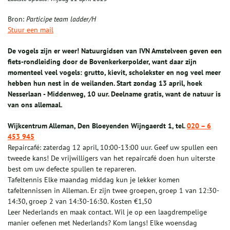
Bron:
Participe team ladder/H
Stuur een mail
De vogels zijn er weer! Natuurgidsen van IVN Amstelveen geven een
fiets-rondleiding door de Bovenkerkerpolder, want daar zijn
momenteel veel vogels: grutto, kievit, scholekster en nog veel meer
hebben hun nest in de weilanden. Start zondag 13 april, hoek
Nesserlaan - Middenweg, 10 uur. Deelname gratis, want de natuur is
van ons allemaal.
Wijkcentrum Alleman, Den Bloeyenden Wijngaerdt 1, tel.
020 – 6
453 945
Repaircafé: zaterdag 12 april, 10:00-13:00 uur. Geef uw spullen een
tweede kans! De vrijwilligers van het repaircafé doen hun uiterste
best om uw defecte spullen te repareren.
Tafeltennis Elke maandag middag kun je lekker komen
tafeltennissen in Alleman. Er zijn twee groepen, groep 1 van 12:30-
14:30, groep 2 van 14:30-16:30. Kosten €1,50
Leer Nederlands en maak contact. Wil je op een laagdrempelige
manier oefenen met Nederlands? Kom langs! Elke woensdag