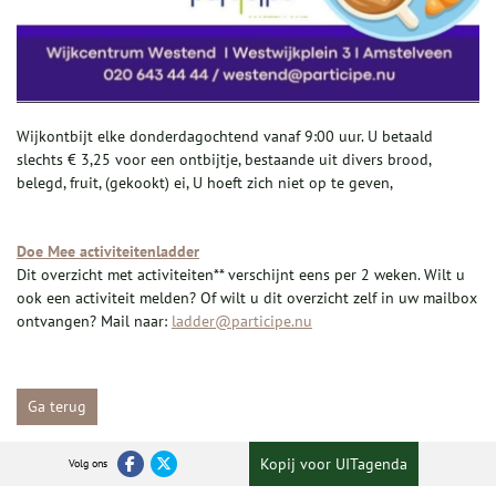
Wijkontbijt elke donderdagochtend vanaf 9:00 uur. U betaald
slechts € 3,25 voor een ontbijtje, bestaande uit divers brood,
belegd, fruit, (gekookt) ei, U hoeft zich niet op te geven,
Doe Mee activiteitenladder
Dit overzicht met activiteiten** verschijnt eens per 2 weken. Wilt u
ook een activiteit melden? Of wilt u dit overzicht zelf in uw mailbox
ontvangen? Mail naar:
ladder@participe.nu
Ga terug
Kopij voor UITagenda
Volg ons