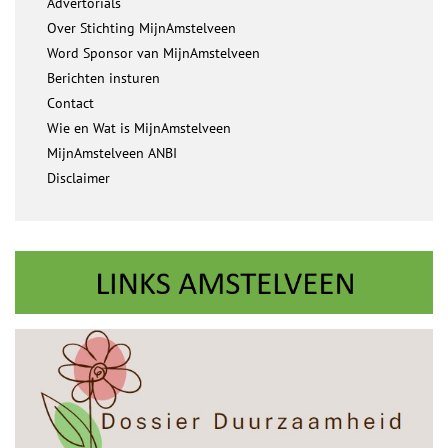
Advertorials
Over Stichting MijnAmstelveen
Word Sponsor van MijnAmstelveen
Berichten insturen
Contact
Wie en Wat is MijnAmstelveen
MijnAmstelveen ANBI
Disclaimer