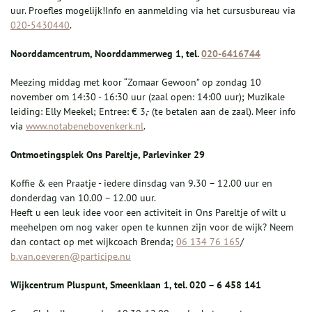
uur. Proefles mogelijk!Info en aanmelding via het cursusbureau via
020-5430440
.
Noorddamcentrum, Noorddammerweg 1, tel.
020-6416744
Meezing middag met koor “Zomaar Gewoon” op zondag 10
november om 14:30 - 16:30 uur (zaal open: 14:00 uur); Muzikale
leiding: Elly Meekel; Entree: € 3,- (te betalen aan de zaal). Meer info
via
www.notabenebovenkerk.nl
.
Ontmoetingsplek Ons Pareltje, Parlevinker 29
Koffie & een Praatje - iedere dinsdag van 9.30 – 12.00 uur en
donderdag van 10.00 – 12.00 uur.
Heeft u een leuk idee voor een activiteit in Ons Pareltje of wilt u
meehelpen om nog vaker open te kunnen zijn voor de wijk? Neem
dan contact op met wijkcoach Brenda;
06 134 76 165
/
b.van.oeveren@participe.nu
Wijkcentrum Pluspunt, Smeenklaan 1, tel. 020 – 6 458 141