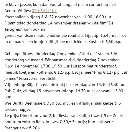
te klaverjassen, kom dan vooral langs of neem contact op met
Gerard Wijfjes:
020-6417107
Koersballen, vrijdag 8 & 22 november van 14.00-16.00 uur
Filmmiddag donderdag 14 november draaien wij de film “De
Terugreis”. Kom ook en
geniet van deze mooie emotionele roadtrip. Tijdstip: 13.45 uur met
in de pauze een kopje koffie/thee met lekkers. Kosten € 6,50 p.p.
Geheugenfitness donderdag 7 november. Altijd de 1ste en 3de
donderdag vd maand. Eénpansmaaltijd, donderdag 7 november
(i.p.v. 14 november) 17.00-19.30 uur. Hutspot met runderstoof,
heerlijk toetje en koffie na. € 12,- p.p. Eet je mee? Prijs € 12,- p.p. Eet
je mee? Reserveren verplicht
Vrije inloop Biljarten (via de klok) elke vrijdag van 14.30-16.30 uur
Pub Quiz, vrijdag 15 november Inloop: 14.30 uur | aanvang 15.00
uur
Wie Durft? Deelname € 7,50 pp., incl. één drankje naar keuze & 3
lekkere hapjes.
1e prijs: Diner-bon voor 2, bij Restaurant Colijn t.w.v. € 99,= 2e prijs;
bon tuincentrum Ranzijn t.w.v. € 30,= 3e prijs; bon patisserie
Prenger t.w.v. € 20,=