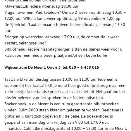
koffie of thee komen drinken in de grote zaal.
Klaverjasclub iedere woensdag 19:00 uur
Vragen over een IPad, telefoon? Om de 2 weken op dinsdag 10.30 –
12.00 uur. Willem komt weer op dinsdag 19 november. € 1,00 pp.
De Sjoelclub `Laat ze maar schuiven’ iedere dinsdag, aanvang 13.30
uur.
Bridgen op woensdag, aanvang 13:00 uur, de competitie is weer
gestart, belangstelling?
Bibliotheek - iedere maandagmorgen zitten de dames weer voor u
klaar, voor een nieuw boek, praatje en/of een kopje koffie
Wijkcentrum De Meent, Orion 3, tel. 020 – 6 438 015
Taalcafé Elke donderdag tussen 10:00 en 11:00 uur Iedereen is
welkom bij het Taalcafé. Of je nu al heel goed of juist nog maar een
klein beetje Nederlands spreekt dat maakt niet uit. Het gaat om het
plezier beleven van het spreken in de Nederlandse taal.
Boekenhoek In de Meent is een ruim gesorteerde bibliotheek te
vinden. Ruim 2000 staan klaar om gelezen te worden. Deelname is
gratis en u kunt zich opgeven bij de balie. De boekenhoek is
geopend van maandag t/m vrijdag van 9:00 tot 17:00 uur.
Financieel Café Elke dinsdagochtend 10:00 – 12:00 uur in de Meent.