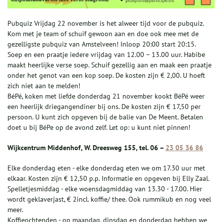
Pubquiz Vrijdag 22 november is het alweer tijd voor de pubquiz.
Kom met je team of schuif gewoon aan en doe ook mee met de
gezelligste pubquiz van Amstelveen! Inloop 20:00 start 20:15.
Soep en een praatje iedere vrijdag van 12.00 – 13.00 uur. Habibe
maakt heerlijke verse soep. Schuif gezellig aan en maak een praatje
onder het genot van een kop soep. De kosten zijn € 2,00. U hoeft
zich niet aan te melden!
BéPé, koken met liefde donderdag 21 november kookt BéPé weer
een heerlijk driegangendiner bij ons. De kosten zijn € 17,50 per
persoon. U kunt zich opgeven bij de balie van De Meent. Betalen
doet u bij BéPe op de avond zelf. Let op: u kunt niet pinnen!
Wijkcentrum Middenhof, W. Dreesweg 155, tel. 06 –
23 05 36 86
Elke donderdag eten - elke donderdag eten we om 17.30 uur met
elkaar. Kosten zijn € 12,50 p.p. Informatie en opgeven bij Elly Zaal.
Spelletjesmiddag - elke woensdagmiddag van 13.30 - 17.00. Hier
wordt geklaverjast, € 2incl. koffie/ thee. Ook rummikub en nog veel
meer.
Koffieochtenden - op maandag, dinsdag en donderdag hebben we