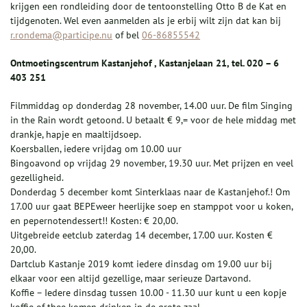
krijgen een rondleiding door de tentoonstelling Otto B de Kat en
tijdgenoten. Wel even aanmelden als je erbij wilt zijn dat kan bij
r.rondema@participe.nu
of bel
06-86855542
Ontmoetingscentrum Kastanjehof , Kastanjelaan 21, tel. 020 – 6
403 251
Filmmiddag op donderdag 28 november, 14.00 uur. De film Singing
in the Rain wordt getoond. U betaalt € 9,= voor de hele middag met
drankje, hapje en maaltijdsoep.
Koersballen, iedere vrijdag om 10.00 uur
Bingoavond op vrijdag 29 november, 19.30 uur. Met prijzen en veel
gezelligheid.
Donderdag 5 december komt Sinterklaas naar de Kastanjehof.! Om
17.00 uur gaat BEPEweer heerlijke soep en stamppot voor u koken,
en pepernotendessert!! Kosten: € 20,00.
Uitgebreide eetclub zaterdag 14 december, 17.00 uur. Kosten €
20,00.
Dartclub Kastanje 2019 komt iedere dinsdag om 19.00 uur bij
elkaar voor een altijd gezellige, maar serieuze Dartavond.
Koffie – Iedere dinsdag tussen 10.00 - 11.30 uur kunt u een kopje