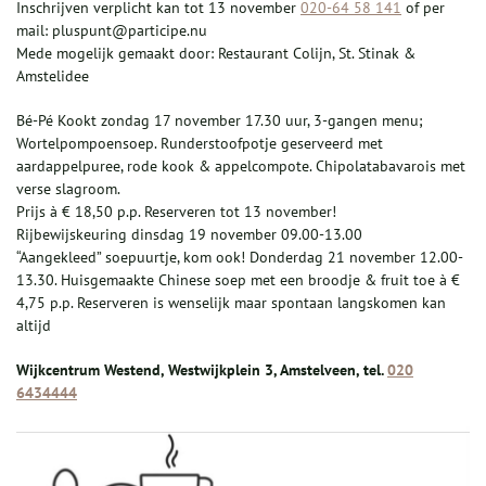
Inschrijven verplicht kan tot 13 november
020-64 58 141
of per
mail: pluspunt@participe.nu
Mede mogelijk gemaakt door: Restaurant Colijn, St. Stinak &
Amstelidee
Bé-Pé Kookt zondag 17 november 17.30 uur, 3-gangen menu;
Wortelpompoensoep. Runderstoofpotje geserveerd met
aardappelpuree, rode kook & appelcompote. Chipolatabavarois met
verse slagroom.
Prijs à € 18,50 p.p. Reserveren tot 13 november!
Rijbewijskeuring dinsdag 19 november 09.00-13.00
“Aangekleed” soepuurtje, kom ook! Donderdag 21 november 12.00-
13.30. Huisgemaakte Chinese soep met een broodje & fruit toe à €
4,75 p.p. Reserveren is wenselijk maar spontaan langskomen kan
altijd
Wijkcentrum Westend, Westwijkplein 3, Amstelveen, tel.
020
6434444