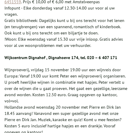
6451559
. Prijs € 10,00 of € 6,00 met Amstelveenpas
Infopunt - Elke donderdag vanaf 12.30-14.00 uur voor al uw
vragen.
Gratis bibliotheek: Dagelijks kunt u bij ons terecht voor het lenen
(en terugbrengen) van een spannend, romantisch of kinderboek.
Ook kunt u bij ons terecht om een biljartje te doen.
!Woon: Elke woensdag vanaf 15.30 uur vrije inloop. Gratis advies
voor al uw woonproblemen met uw verhuurder.
Wijkcentrum Dignahof , Dignahoeve 174, tel. 020 – 6 407 171
Wijnproeverij, vrijdag 15 november 19.00 uur een wijnreis door
Europa: Vanaf 19.00 uur komt Peter een wijnproeverij organiseren.
U proeft heerlijke wijnen in combinatie met hapjes. Peter vertelt u
over de wijnen die u gaat proeven. Het gaat een gezellige, leerzame
avond worden. Kosten 12.50 euro. Graag opgeven op kantoor,
vol=vol.
Hollandse avond woensdag 20 november met Pierre en Dirk Jan
18.45 aanvang! Vanavond een super gezellige avond met onze
Pierre en Dirk Jan. Muziek, karaoke en quiz! Komt u mee feesten?
Kosten 5 euro inclusief hartige hapjes en een drankje. Vooraf
opgeven op kantoor!