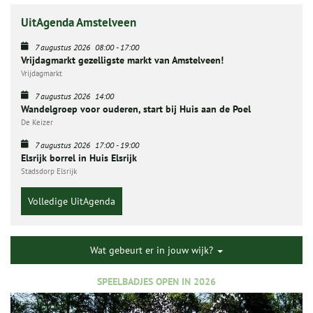
UitAgenda Amstelveen
7 augustus 2026
08:00
-
17:00
Vrijdagmarkt gezelligste markt van Amstelveen!
Vrijdagmarkt
7 augustus 2026
14:00
Wandelgroep voor ouderen, start bij Huis aan de Poel
De Keizer
7 augustus 2026
17:00
-
19:00
Elsrijk borrel in Huis Elsrijk
Stadsdorp Elsrijk
Volledige UitAgenda
Wat gebeurt er in jouw wijk?
SPEELBADJES OPEN IN 2026