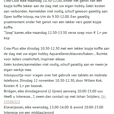
Crea-Club elke maandag 10.30-12.00, onder het genot van een
kopje koffie lekker aan de slag met uw eigen hobby. Géén kosten
aan verbonden. Aanmelden niet nodig, schuif gewoon gezellig aan.
Open koffie-inloop, ma t/m do 9.30-12.00. Een gezellig
praatmoment onder het genot van een lekker vers gezet kopje
koffie.
“Soep” kamer, elke maandag 12.30-13.30 verse soep voor € 1,= per
kop
Crea-Plus elke dinsdag 10.30-12.30 met een lekker kopje koffie aan
de slag met uw eigen hobby. Aquarelleren/kleuren/haken... Ruimte
voor ieders creativiteit, inspireer elkaar.
Géén kosten/aanmelden niet nodig, schuif gezellig aan en neem je
eigen werkje mee.
Inloopuurtje voor vragen over het gebruik van tablets en mobiele
telefoons. Dinsdag 12 november 10.30-12.30, door Willem Kok.
Kosten: € 1,= per bezoek.
Bridgen, elke dinsdagavond (2 lijnen) aanvang 20.00-23.00 uur.
Heeft u interesse…?, neem dan contact op met Johan Snijders;
06-
53506322
Klaverjassen, elke woensdag, 13.00-16.00 & avond 20.00-23.00
Interesse om een middag/avond