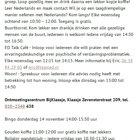
groep. Loop gezellig mee en drink daarna een lekker kopje koffie!
Leer Nederlands en maak contact Wil je op een laagdrempelige
manier oefenen met Nederlands? Kom langs! Elke woensdag
ochtend van 10:30 – 12:00. Toegang is gratis.
Buurtborrel. Kom lekker een drankje drinken met alle gezellige
mensen van de buurt, iedereen is welkom! Iedere vrijdag van 14:30
tot 16:30.
ED Talk Café - Inloop voor iedereen die wilt praten met een
ervaringsdeskundige over psychische of verslavingsproblematiek.
Elke woensdag van 12:15 tot 14:15. Meer informatie bij Eric.
06 39
84 29 60
of
eric@teamed.nl
Woon! - Spreekuur voor iedereen die advies nodig heeft met
betrekking tot hun woning. Inloop elke dinsdag van 13:00 tot
14:30
Ontmoetingscentrum BijKlaasje, Klaasje Zevensterstraat 209, tel.
020–2348
638
Bingo donderdag 14 november 14:00-15:30 uur
Gouden koffie 11:00-12:00 uur gratis koffie met lekkers
Rollator wandelclub – iedere vrijdag van 10.30-11.30 uur.