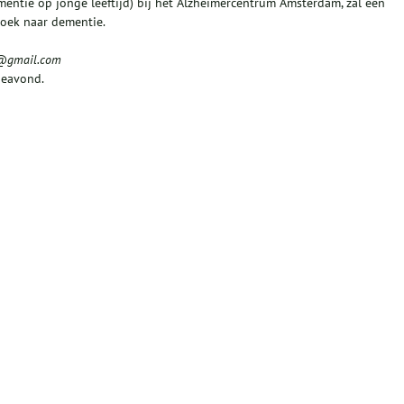
entie op jonge leeftijd) bij het Alzheimercentrum Amsterdam, zal een
zoek naar dementie.
g@gmail.com
ieavond.