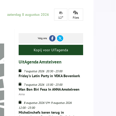
zaterdag 8 augustus 2026
12°
Files
Volg ons
Kopij voor UITagenda
UitAgenda Amstelveen
7 augustus 2026
20:30
-
23:00
Friday's Latin Party in VOKA Bovenkerk
7 augustus 2026
15:00
-
23:00
Wan Bon Biri Fesa In ANNA Amstelveen
Anna
t/m
8 augustus 2026
9 augustus 2026
12:00
-
23:00
Michelinchefs keren terug in