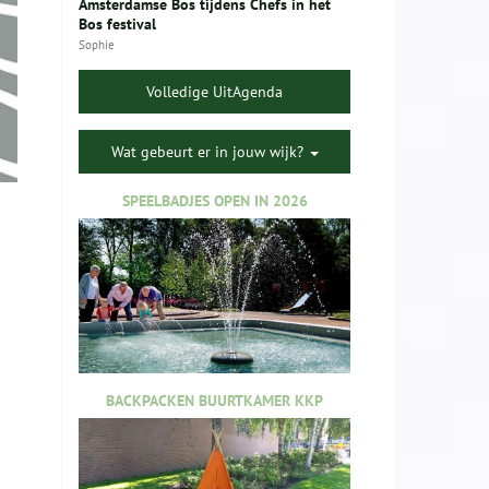
Amsterdamse Bos tijdens Chefs in het
Bos festival
Sophie
Volledige UitAgenda
Wat gebeurt er in jouw wijk?
SPEELBADJES OPEN IN 2026
BACKPACKEN BUURTKAMER KKP