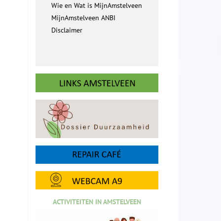
Wie en Wat is MijnAmstelveen
MijnAmstelveen ANBI
Disclaimer
ACTIVITEITEN IN AMSTELVEEN