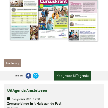
Ga terug
Kopij voor UITagenda
Volg ons
UitAgenda Amstelveen
5 augustus 2026
19:00
Zomerse bingo in ’t Huis aan de Poel
De keizer