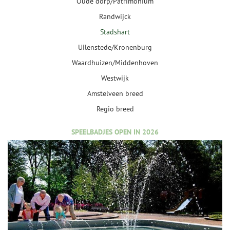
Oude dorp/Patrimonium
Randwijck
Stadshart
Uilenstede/Kronenburg
Waardhuizen/Middenhoven
Westwijk
Amstelveen breed
Regio breed
SPEELBADJES OPEN IN 2026