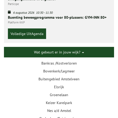
Participe
6 augustus 2026
10:30
-
11:30
Buenting beweegprogramma voor 80-plussers: GYM-INN 80+
Platform KKP
Volledige UitAgenda
Wat gebeurt er in jouw wijk?
Bankras /Kostverloren
Bovenkerk/Legmeer
Buitengebied Amstelveen
Elsrijk
Groenelaan
Keizer Karelpark
Nes a/d Amstel