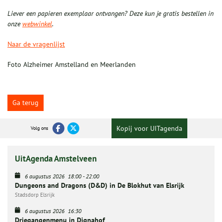
Liever een papieren exemplaar ontvangen? Deze kun je gratis bestellen in
onze
webwinkel
.
Naar de vragenlijst
Foto Alzheimer Amstelland en Meerlanden
Ga terug
Kopij voor UITagenda
Volg ons
UitAgenda Amstelveen
6 augustus 2026
18:00
-
22:00
Dungeons and Dragons (D&D) in De Blokhut van Elsrijk
Stadsdorp Elsrijk
6 augustus 2026
16:30
Driegangenmenu in Dignahof