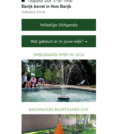
7 augustus 2026
17:00
-
19:00
Elsrijk borrel in Huis Elsrijk
Stadsdorp Elsrijk
Volledige UitAgenda
Wat gebeurt er in jouw wijk?
SPEELBADJES OPEN IN 2026
BACKPACKEN BUURTKAMER KKP