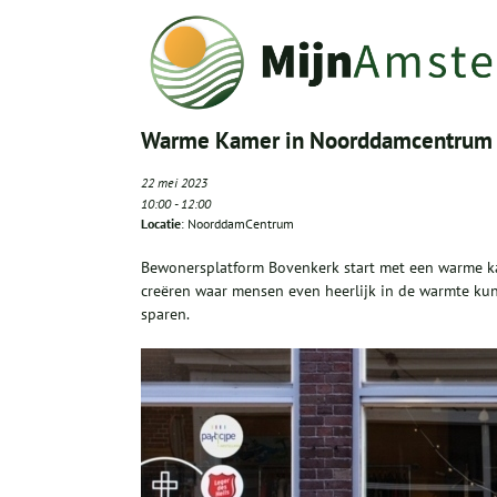
Warme Kamer in Noorddamcentrum
22 mei 2023
10:00
-
12:00
Locatie
: NoorddamCentrum
Bewonersplatform Bovenkerk start met een warme kam
creëren waar mensen even heerlijk in de warmte kunn
sparen.