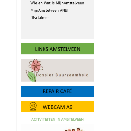
Wie en Wat is MijnAmstelveen
MijnAmstelveen ANBI
Disclaimer
ACTIVITEITEN IN AMSTELVEEN