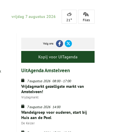
vrijdag 7 augustus 2026
21°
Files
Volg ons
Kopij voor UITagenda
UitAgenda Amstelveen
k
7 augustus 2026
08:00
-
17:00
Vrijdagmarkt gezelligste markt van
Amstelveen!
Vrijdagmarkt
7 augustus 2026
14:00
Wandelgroep voor ouderen, start bij
Huis aan de Poel
De Keizer