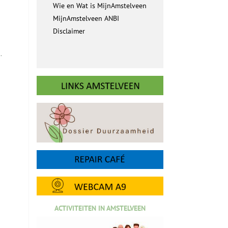
Wie en Wat is MijnAmstelveen
MijnAmstelveen ANBI
Disclaimer
.
ACTIVITEITEN IN AMSTELVEEN