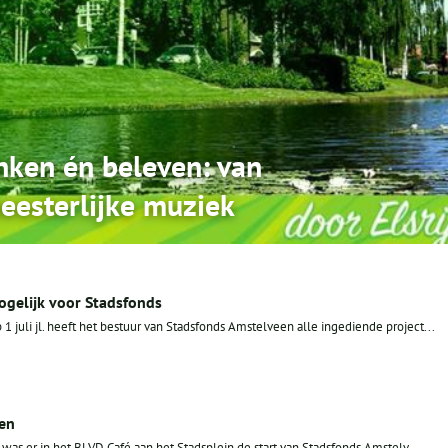
enken én beleven: van
meesterlijke muziek
gelijk voor Stadsfonds
1 juli jl. heeft het bestuur van Stadsfonds Amstelveen alle ingediende project...
een
s er in het BLVD Café aan het Stadsplein de start van Stadsfonds Amstelv...