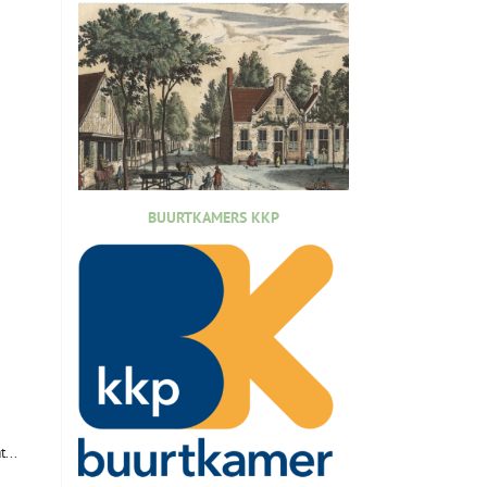
BUURTKAMERS KKP
...