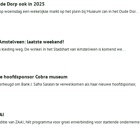
ude Dorp ook in 2025
 op woensdag een wekelijkse markt op het plein bij Museum Jan in het Oude Dor...
 Amstelveen: laatste weekend!
 kleding weg. De winkel in het Stadshart van Amstelveen is komend we...
euwe hoofdsponsor Cobra museum
rheugd om Bank J. Safra Sarasin te verwelkomen als haar nieuwe hoofdsponsor,
AI
 editie van ZAAI; hét programma voor groei enverbinding voor startende onderneme