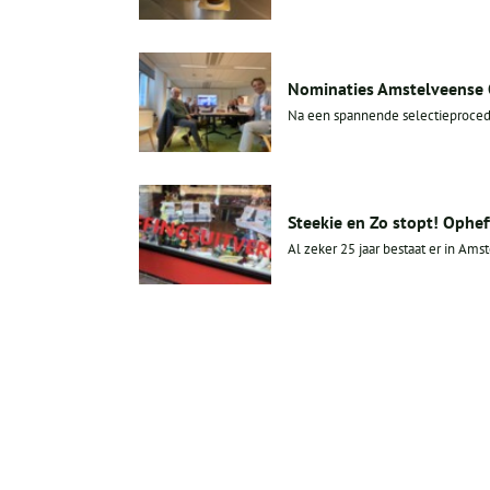
Nominaties Amstelveense
Na een spannende selectieprocedu
Steekie en Zo stopt! Ophe
Al zeker 25 jaar bestaat er in Ams