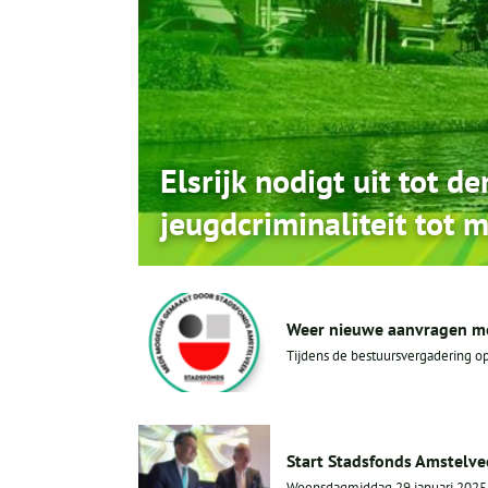
Elsrijk nodigt uit tot d
jeugdcriminaliteit tot 
Weer nieuwe aanvragen mo
Tijdens de bestuursvergadering op 
Start Stadsfonds Amstelv
Woensdagmiddag 29 januari 2025 wa