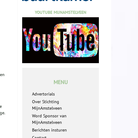
YOUTUBE MIJNAMSTELVEEN
een
MENU
Advertorials
Over Stichting
e
MijnAmstelveen
ge.
Word Sponsor van
MijnAmstelveen
Berichten insturen
Contact