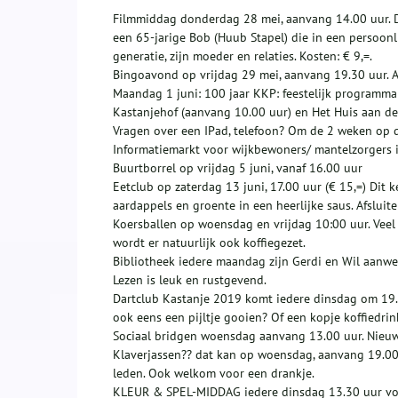
Filmmiddag donderdag 28 mei, aanvang 14.00 uur. D
een 65-jarige Bob (Huub Stapel) die in een persoonl
generatie, zijn moeder en relaties. Kosten: € 9,=.
Bingoavond op vrijdag 29 mei, aanvang 19.30 uur. A
Maandag 1 juni: 100 jaar KKP: feestelijk programm
Kastanjehof (aanvang 10.00 uur) en Het Huis aan de 
Vragen over een IPad, telefoon? Om de 2 weken op di
Informatiemarkt voor wijkbewoners/ mantelzorgers i
Buurtborrel op vrijdag 5 juni, vanaf 16.00 uur
Eetclub op zaterdag 13 juni, 17.00 uur (€ 15,=) Dit 
aardappels en groente in een heerlijke saus. Afsluit
Koersballen op woensdag en vrijdag 10:00 uur. Veel
wordt er natuurlijk ook koffiegezet.
Bibliotheek iedere maandag zijn Gerdi en Wil aanwez
Lezen is leuk en rustgevend.
Dartclub Kastanje 2019 komt iedere dinsdag om 19.00
ook eens een pijltje gooien? Of een kopje koffiedri
Sociaal bridgen woensdag aanvang 13.00 uur. Nieuw
Klaverjassen?? dat kan op woensdag, aanvang 19.00 
leden. Ook welkom voor een drankje.
KLEUR & SPEL-MIDDAG iedere dinsdag 13.30 uur voor