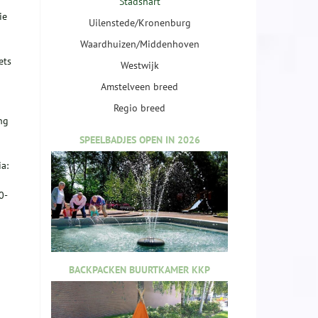
Stadshart
ie
Uilenstede/Kronenburg
Waardhuizen/Middenhoven
ets
Westwijk
Amstelveen breed
n
Regio breed
ng
SPEELBADJES OPEN IN 2026
a:
0-
BACKPACKEN BUURTKAMER KKP