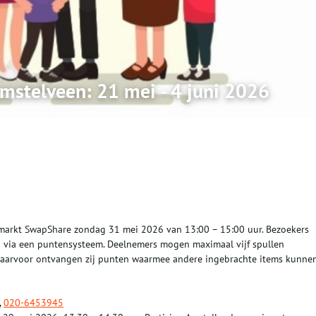
Amstelveen: 21 mei - 4 juni 2026
ilmarkt SwapShare zondag 31 mei 2026 van 13:00 – 15:00 uur. Bezoekers
 via een puntensysteem. Deelnemers mogen maximaal vijf spullen
 daarvoor ontvangen zij punten waarmee andere ingebrachte items kunne
,
020-6453945