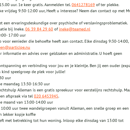
15.00 uur. 1e keer gratis. Aanmelden tel.
0641278169
of ter plekke.
ke vrijdag 9:30-12:00 uur, Heeft u interesse? Neem dan contact op met 
et een ervaringsdeskundige over psychische of verslavingsproblematiek.
tie bij Ineke.
06 39 84 29 60
of
ineke@teamed.nl
:00- 17:00 uur
voor eenieder die behoefte heeft aan contact. Elke dinsdag 9:30-14:00,
een@participe.nu
or informatie en advies over geldzaken en administratie. U hoeft geen
 ontspanning en verbinding voor jou en je kleintje. Ben jij een ouder (expa
 kind speelgroep de plek voor jullie!
30 uur
Elke maandag 13:30-16:30 uur
echtshulp Alleman is een gratis spreekuur voor eerstelijns rechtshulp. Ma
en afspraak via tel
020 6453945
.
 de maand van 13:00-14:00 uur
 10:00 uur twee wandelgroepen vanuit Alleman, een snelle groep en een
 lekker kopje koffie
ft met betrekking tot hun woning. Inloop elke dinsdag van 13:00 tot