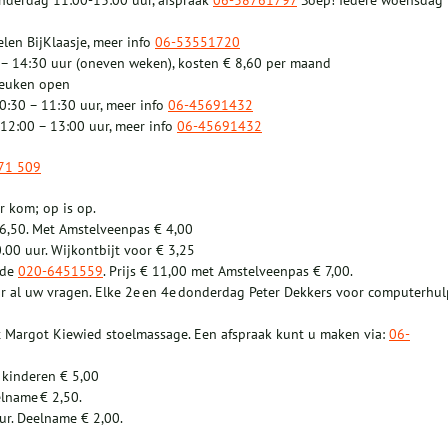
onderdag 11:00-13:00 uur, afspraak
06-38761797
Soep! Iedere woensdag
len BijKlaasje, meer info
06-53551720
– 14:30 uur (oneven weken), kosten € 8,60 per maand
keuken open
0:30 – 11:30 uur, meer info
06-45691432
12:00 – 13:00 uur, meer info
06-45691432
71 509
r kom; op is op.
 6,50. Met Amstelveenpas € 4,00
00 uur. Wijkontbijt voor € 3,25
ade
020-6451559
. Prijs € 11,00 met Amstelveenpas € 7,00.
r al uw vragen. Elke 2e en 4e donderdag Peter Dekkers voor computerhul
 Margot Kiewied stoelmassage. Een afspraak kunt u maken via:
06-
 kinderen € 5,00
lname € 2,50.
ur. Deelname € 2,00.