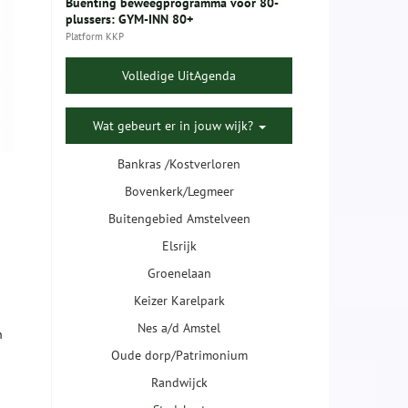
Buenting beweegprogramma voor 80-
plussers: GYM-INN 80+
Platform KKP
Volledige UitAgenda
Wat gebeurt er in jouw wijk?
Bankras /Kostverloren
Bovenkerk/Legmeer
Buitengebied Amstelveen
Elsrijk
Groenelaan
Keizer Karelpark
Nes a/d Amstel
n
Oude dorp/Patrimonium
Randwijck