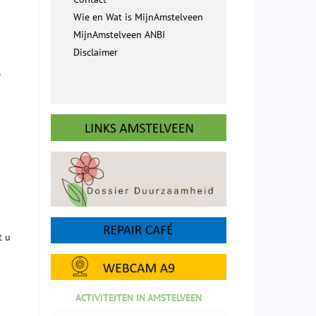
Wie en Wat is MijnAmstelveen
MijnAmstelveen ANBI
Disclaimer
e
t u
ACTIVITEITEN IN AMSTELVEEN