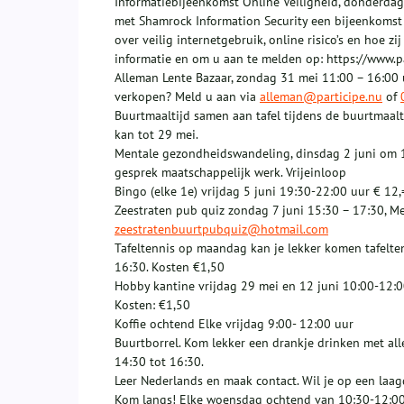
Informatiebijeenkomst Online Veiligheid, donderdag
met Shamrock Information Security een bijeenkomst 
over veilig internetgebruik, online risico’s en hoe z
informatie en om u aan te melden op: https://www.p
Alleman Lente Bazaar, zondag 31 mei 11:00 – 16:00 u
verkopen? Meld u aan via
alleman@participe.nu
of
Buurtmaaltijd samen aan tafel tijdens de buurtmaalt
kan tot 29 mei.
Mentale gezondheidswandeling, dinsdag 2 juni om 11:
gesprek maatschappelijk werk. Vrijeinloop
Bingo (elke 1e) vrijdag 5 juni 19:30-22:00 uur € 12,
Zeestraten pub quiz zondag 7 juni 15:30 – 17:30, Mee
zeestratenbuurtpubquiz@hotmail.com
Tafeltennis op maandag kan je lekker komen tafelten
16:30. Kosten €1,50
Hobby kantine vrijdag 29 mei en 12 juni 10:00-12:00
Kosten: €1,50
Koffie ochtend Elke vrijdag 9:00- 12:00 uur
Buurtborrel. Kom lekker een drankje drinken met all
14:30 tot 16:30.
Leer Nederlands en maak contact. Wil je op een la
Kom langs! Elke woensdag ochtend van 10:30-12:00 u