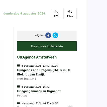
donderdag 6 augustus 2026
17°
Files
Volg ons
Kopij voor UITagenda
UitAgenda Amstelveen
6 augustus 2026
18:00
-
22:00
Dungeons and Dragons (D&D) in De
Blokhut van Elsrijk
Stadsdorp Elsrijk
6 augustus 2026
16:30
Driegangenmenu in Dignahof
Participe
6 augustus 2026
10:30
-
11:30