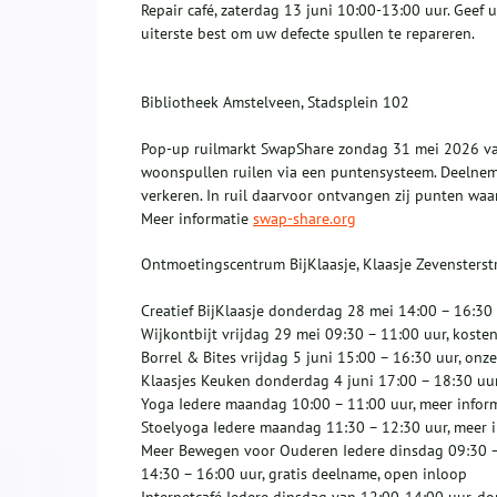
Repair café, zaterdag 13 juni 10:00-13:00 uur. Geef 
uiterste best om uw defecte spullen te repareren.
Bibliotheek Amstelveen, Stadsplein 102
Pop-up ruilmarkt SwapShare zondag 31 mei 2026 van
woonspullen ruilen via een puntensysteem. Deelne
verkeren. In ruil daarvoor ontvangen zij punten wa
Meer informatie
swap-share.org
Ontmoetingscentrum BijKlaasje, Klaasje Zevensterst
Creatief BijKlaasje donderdag 28 mei 14:00 – 16:30 
Wijkontbijt vrijdag 29 mei 09:30 – 11:00 uur, koste
Borrel & Bites vrijdag 5 juni 15:00 – 16:30 uur, on
Klaasjes Keuken donderdag 4 juni 17:00 – 18:30 uur,
Yoga Iedere maandag 10:00 – 11:00 uur, meer infor
Stoelyoga Iedere maandag 11:30 – 12:30 uur, meer 
Meer Bewegen voor Ouderen Iedere dinsdag 09:30 –
14:30 – 16:00 uur, gratis deelname, open inloop