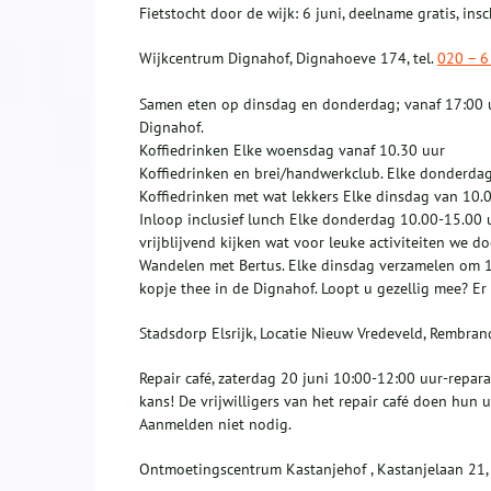
Fietstocht door de wijk: 6 juni, deelname gratis, insc
Wijkcentrum Dignahof, Dignahoeve 174, tel.
020 – 6
Samen eten op dinsdag en donderdag; vanaf 17:00 uu
Dignahof.
Koffiedrinken Elke woensdag vanaf 10.30 uur
Koffiedrinken en brei/handwerkclub. Elke donderda
Koffiedrinken met wat lekkers Elke dinsdag van 10.
Inloop inclusief lunch Elke donderdag 10.00-15.00 
vrijblijvend kijken wat voor leuke activiteiten we do
Wandelen met Bertus. Elke dinsdag verzamelen om 1
kopje thee in de Dignahof. Loopt u gezellig mee? Er
Stadsdorp Elsrijk, Locatie Nieuw Vredeveld, Rembra
Repair café, zaterdag 20 juni 10:00-12:00 uur-repar
kans! De vrijwilligers van het repair café doen hun u
Aanmelden niet nodig.
Ontmoetingscentrum Kastanjehof , Kastanjelaan 21, 