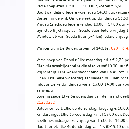
Internetcafé Iedere dinsdag van 12:00-14:00 uur, d
verse soep eten 12:00 – 13:00 uur, kosten € 3,50
Buurtwandeling Iedere woensdag 14:00 uur, verzame
Dansen in de wijk Om de week op donderdag 13:30 
Vrijdag Snackdag Iedere vrijdag 10:00 – 17:00 uur 
Gymclub BijKlaasje van Goede Buur Iedere vrijdag 1
Wandelclub van Goede Buur (3-4 km) Iedere vrijdag 
Wijkcentrum De Bolder, Groenhof 140, tel.
020 – 6 4
Verse soep van Dennis: Elke maandag prijs € 2,75 pe
Diepvriesmaaltijden: elke dinsdag vanaf 10.00 uur €
Wijkontbijt: Elke woensdagochtend van 08.45 tot 10.
Open Tafel: elke woensdag aanmelden bij Ellen Sch
Infopunt: elke donderdag vanaf 13.00-14.00 uur voo
aanwezig
Stoelmassage: Elke 3e woensdag van de maand geeft
21220222
Bolder concert: Elke derde zondag. Toegang € 10,00,
Kinderbingo: Elke 3e woensdag vanaf 15.00 uur. Dee
Spelletjesmiddag: elke vrijdag van 13.00 tot 16.00 u
Buurtborrel: Elke 4e donderdag van 17.30-19.30 uur.