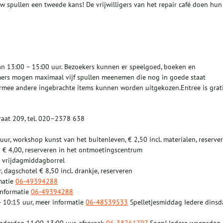
uw spullen een tweede kans! De vrijwilligers van het repair café doen hun
 13:00 – 15:00 uur. Bezoekers kunnen er speelgoed, boeken en
mers mogen maximaal vijf spullen meenemen die nog in goede staat
armee andere ingebrachte items kunnen worden uitgekozen.Entree is grati
raat 209, tel. 020–2378 638
uur, workshop kunst van het buitenleven, € 2,50 incl. materialen, reserve
n € 4,00, reserveren in het ontmoetingscentrum
ze vrijdagmiddagborrel
 dagschotel € 8,50 incl. drankje, reserveren
matie
06-49394288
informatie
06-49394288
 10:15 uur, meer informatie
06-48539533
Spelletjesmiddag Iedere dinsd