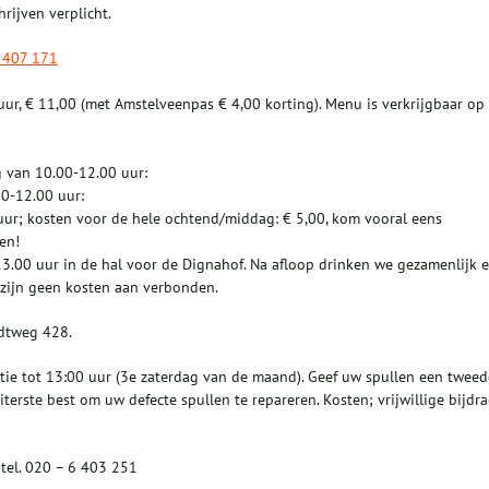
hrijven verplicht.
 407 171
r, € 11,00 (met Amstelveenpas € 4,00 korting). Menu is verkrijgbaar op
g van 10.00-12.00 uur:
00-12.00 uur:
uur; kosten voor de hele ochtend/middag: € 5,00, kom vooral eens
en!
3.00 uur in de hal voor de Dignahof. Na afloop drinken we gezamenlijk 
 zijn geen kosten aan verbonden.
ndtweg 428.
atie tot 13:00 uur (3e zaterdag van de maand). Geef uw spullen een tweed
iterste best om uw defecte spullen te repareren. Kosten; vrijwillige bijdra
tel. 020 – 6 403 251