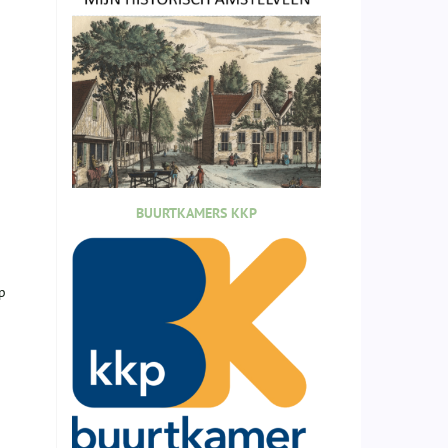
BUURTKAMERS KKP
p