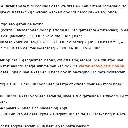
e Nederlandse film Boomers gaan we draaien. Een bittere komedie over
ijke crisis raakt. Zijn wereld wankelt door ouderdomskwalen, jonge
ltijd een gezellige avond
a (wordt u aangeboden door platform KKP en gemeente Amstelveen) in d
Poel (aanvang 13.00 uur. Zorg dat u erbij bent.
nsdag komt Willem,10.30 – 12.00 uur dinsdag 2 juni. U betaalt € 1, = .
n ’t Huis aan de Poel woensdag 3 juni: 14.00 – 15.30 uur
keer op het 3-gangenmenu: soep, witlofsalade, Argentijnse balletjes met
en met een fris toetje. Aanmelden kan ook via
kastanjehof@participe.nu
 gezelligheid met elkaar én u bent ook in beweging. Op deze ochtenden
ig 10.30 – 12.00 uur, voor een praatje of vragen over een mooi boek.
 uur bij elkaar voor een serieuze, maar altijd gezellige Dartavond. Kom
nken?
e spelers kunnen zich melden bij Anja.
uur. Eén van de gezelligste klaverjasclub van de KKP zoekt nog nieuwe
 belangstellenden. Julia heet u van harte welkom.