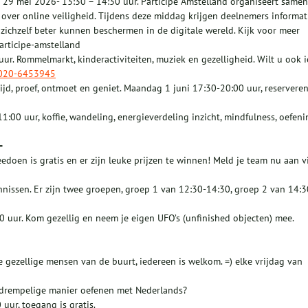
 29 mei 2026- 13:30 – 14:30 uur. Participe Amstelland organiseert samen
over online veiligheid. Tijdens deze middag krijgen deelnemers informat
ij zichzelf beter kunnen beschermen in de digitale wereld. Kijk voor meer
articipe-amstelland
ur. Rommelmarkt, kinderactiviteiten, muziek en gezelligheid. Wilt u ook i
020-6453945
ijd, proef, ontmoet en geniet. Maandag 1 juni 17:30-20:00 uur, reservere
00 uur, koffie, wandeling, energieverdeling inzicht, mindfulness, oefeni
=
doen is gratis en er zijn leuke prijzen te winnen! Meld je team nu aan vi
nissen. Er zijn twee groepen, groep 1 van 12:30-14:30, groep 2 van 14:3
 uur. Kom gezellig en neem je eigen UFO’s (unfinished objecten) mee.
e gezellige mensen van de buurt, iedereen is welkom. =) elke vrijdag van
agdrempelige manier oefenen met Nederlands?
ur, toegang is gratis.