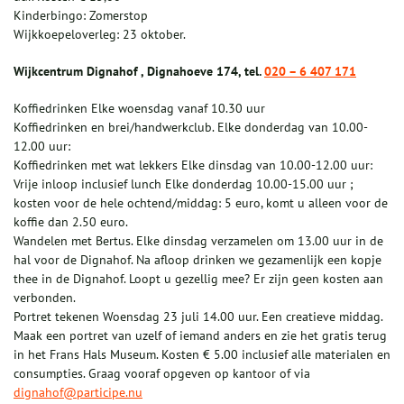
Kinderbingo: Zomerstop
Wijkkoepeloverleg: 23 oktober.
Wijkcentrum Dignahof , Dignahoeve 174, tel.
020 – 6 407 171
Koffiedrinken Elke woensdag vanaf 10.30 uur
Koffiedrinken en brei/handwerkclub. Elke donderdag van 10.00-
12.00 uur:
Koffiedrinken met wat lekkers Elke dinsdag van 10.00-12.00 uur:
Vrije inloop inclusief lunch Elke donderdag 10.00-15.00 uur ;
kosten voor de hele ochtend/middag: 5 euro, komt u alleen voor de
koffie dan 2.50 euro.
Wandelen met Bertus. Elke dinsdag verzamelen om 13.00 uur in de
hal voor de Dignahof. Na afloop drinken we gezamenlijk een kopje
thee in de Dignahof. Loopt u gezellig mee? Er zijn geen kosten aan
verbonden.
Portret tekenen Woensdag 23 juli 14.00 uur. Een creatieve middag.
Maak een portret van uzelf of iemand anders en zie het gratis terug
in het Frans Hals Museum. Kosten € 5.00 inclusief alle materialen en
consumpties. Graag vooraf opgeven op kantoor of via
dignahof@participe.nu