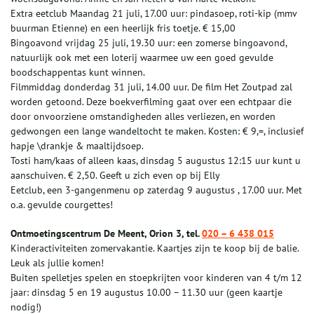
Extra eetclub Maandag 21 juli, 17.00 uur: pindasoep, roti-kip (mmv
buurman Etienne) en een heerlijk fris toetje. € 15,00
Bingoavond vrijdag 25 juli, 19.30 uur: een zomerse bingoavond,
natuurlijk ook met een loterij waarmee uw een goed gevulde
boodschappentas kunt winnen.
Filmmiddag donderdag 31 juli, 14.00 uur. De film Het Zoutpad zal
worden getoond. Deze boekverfilming gaat over een echtpaar die
door onvoorziene omstandigheden alles verliezen, en worden
gedwongen een lange wandeltocht te maken. Kosten: € 9,=, inclusief
hapje \drankje & maaltijdsoep.
Tosti ham/kaas of alleen kaas, dinsdag 5 augustus 12:15 uur kunt u
aanschuiven. € 2,50. Geeft u zich even op bij Elly
Eetclub, een 3-gangenmenu op zaterdag 9 augustus , 17.00 uur. Met
o.a. gevulde courgettes!
Ontmoetingscentrum De Meent, Orion 3, tel.
020 – 6 438 015
Kinderactiviteiten zomervakantie. Kaartjes zijn te koop bij de balie.
Leuk als jullie komen!
Buiten spelletjes spelen en stoepkrijten voor kinderen van 4 t/m 12
jaar: dinsdag 5 en 19 augustus 10.00 – 11.30 uur (geen kaartje
nodig!)