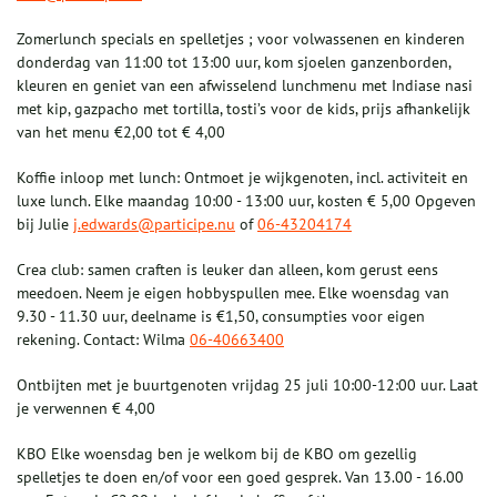
Zomerlunch specials en spelletjes ; voor volwassenen en kinderen
donderdag van 11:00 tot 13:00 uur, kom sjoelen ganzenborden,
kleuren en geniet van een afwisselend lunchmenu met Indiase nasi
met kip, gazpacho met tortilla, tosti’s voor de kids, prijs afhankelijk
van het menu €2,00 tot € 4,00
Koffie inloop met lunch: Ontmoet je wijkgenoten, incl. activiteit en
luxe lunch. Elke maandag 10:00 - 13:00 uur, kosten € 5,00 Opgeven
bij Julie
j.edwards@participe.nu
of
06-43204174
Crea club: samen craften is leuker dan alleen, kom gerust eens
meedoen. Neem je eigen hobbyspullen mee. Elke woensdag van
9.30 - 11.30 uur, deelname is €1,50, consumpties voor eigen
rekening. Contact: Wilma
06-40663400
Ontbijten met je buurtgenoten vrijdag 25 juli 10:00-12:00 uur. Laat
je verwennen € 4,00
KBO Elke woensdag ben je welkom bij de KBO om gezellig
spelletjes te doen en/of voor een goed gesprek. Van 13.00 - 16.00