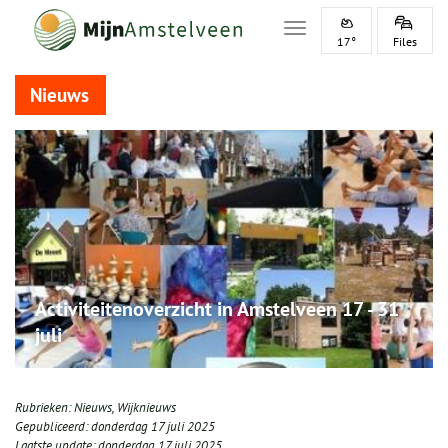
Toggle navigation
17°
Files
Nieuws
Activiteitenoverzicht in Amstelveen 17 - 31
juli
Rubrieken:
Nieuws
,
Wijknieuws
Gepubliceerd:
donderdag 17 juli 2025
Laatste update:
donderdag 17 juli 2025