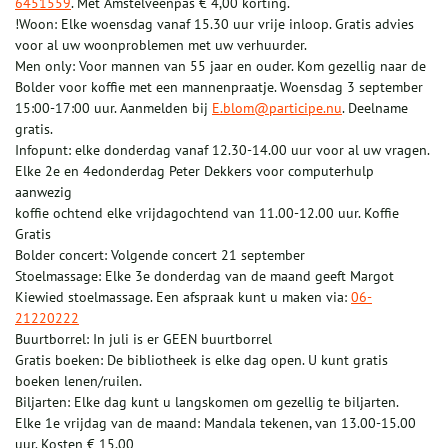
6451559
. Met Amstelveenpas € 4,00 korting.
!Woon: Elke woensdag vanaf 15.30 uur vrije inloop. Gratis advies
voor al uw woonproblemen met uw verhuurder.
Men only: Voor mannen van 55 jaar en ouder. Kom gezellig naar de
Bolder voor koffie met een mannenpraatje. Woensdag 3 september
15:00-17:00 uur. Aanmelden bij
E.blom@participe.nu
. Deelname
gratis.
Infopunt: elke donderdag vanaf 12.30-14.00 uur voor al uw vragen.
Elke 2e en 4edonderdag Peter Dekkers voor computerhulp
aanwezig
koffie ochtend elke vrijdagochtend van 11.00-12.00 uur. Koffie
Gratis
Bolder concert: Volgende concert 21 september
Stoelmassage: Elke 3e donderdag van de maand geeft Margot
Kiewied stoelmassage. Een afspraak kunt u maken via:
06-
21220222
Buurtborrel: In juli is er GEEN buurtborrel
Gratis boeken: De bibliotheek is elke dag open. U kunt gratis
boeken lenen/ruilen.
Biljarten: Elke dag kunt u langskomen om gezellig te biljarten.
Elke 1e vrijdag van de maand: Mandala tekenen, van 13.00-15.00
uur. Kosten € 15,00