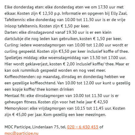
Elke donderdag eten: elke donderdag eten we om 17.30 uur met
elkaar. Kosten zijn € 12,50 p.p. Informatie en opgeven bij Elly Zaal.
Tafeltennis: elke donderdag van 10.00 tot 11.30 uur is er de vrije
inloop tafeltennis. Kosten zijn € 1,50 per keer.
Darten: elke dinsdagavond vanaf 19.30 uur is er een klein
dartclubje die nog leden kan gebruiken, kosten € 1,50 per keer.
Curling: iedere woensdagmorgen van 10.00 tot 12.00 uur wordt er
curling gespeeld. Kosten zijn €3,50 per keer inclusief koffie of thee.
Spelletjes middag: elke woensdagmiddag van 13.30 tot 17.00 uur.
Hier wordt geklaverjast, kosten € 2,00 inclusief koffie/ thee. Maar er
kan ook rummikub gespeeld worden en nog veel meer.
Koffieochtenden: op maandag, dinsdag en donderdag hebben we
een gezellige koffieochtend. Van 10.00 tot 12.00 uur kunt u gezellig
een kopje koffie/ thee komen drinken
Mentaal fit: elke dinsdagmorgen van 10.00 tot 11.30 uur is er
geheugen fitness. Kosten zijn voor het hele jaar € 42,50
Memorykoor: elke vrijdagmorgen van 10.15 tot 11.45 uur. Kosten
zijn € 45,00 per jaar. Kom gezellig een keer meezingen.
MOC Participe, Lindenlaan 75, tel.
020 – 6 430 453
of
moc@participe.nu