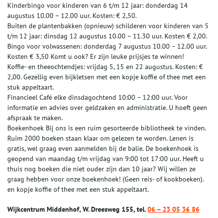
Kinderbingo voor kinderen van 6 t/m 12 jaar: donderdag 14
augustus 10.00 – 12.00 uur. Kosten: € 2,50.
Buiten de plantenbakken (opnieuw) schilderen voor kinderen van 5
t/m 12 jaar: dinsdag 12 augustus 10.00 – 11.30 uur. Kosten € 2,00.
Bingo voor volwassenen: donderdag 7 augustus 10.00 – 12.00 uur.
Kosten € 3,50 Komt u ook? Er zijn leuke prijsjes te winnen!
Koffie- en theeochtendjes: vrijdag 5, 15 en 22 augustus. Kosten: €
2,00. Gezellig even bijkletsen met een kopje koffie of thee met een
stuk appeltaart.
Financieel Café elke dinsdagochtend 10:00 – 12:00 uur. Voor
informatie en advies over geldzaken en administratie. U hoeft geen
afspraak te maken.
Boekenhoek Bij ons is een ruim gesorteerde bibliotheek te vinden.
Ruim 2000 boeken staan klaar om gelezen te worden. Lenen is
gratis, wel graag even aanmelden bij de balie. De boekenhoek is
geopend van maandag t/m vrijdag van 9:00 tot 17:00 uur. Heeft u
thuis nog boeken die niet ouder zijn dan 10 jaar? Wij willen ze
graag hebben voor onze boekenhoek! (Geen reis- of kookboeken).
en kopje koffie of thee met een stuk appeltaart.
Wijkcentrum Middenhof, W. Dreesweg 155, tel.
06 – 23 05 36 86