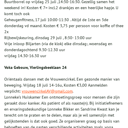
Buurtborrel op vrijdag 25 juli ,14:30-16:30. Gezellig samen het
weekend in! Kosten € 7= incl.2 drankjes en een heerlijke hapje. U
komt toch ook
Geheugenfitness, 17 juli 10:00-11:30 . Altijd de 1ste en 3de
donderdag vd maand. Kosten € 3,75 per persoon voor koffie of thee
2x
Rijbewijskeuring, dinsdag 29 juli , 8:30- 13:00 uur
Vrije inloop Biljarten (via de klok) elke dinsdag-, woensdag en
donderdagochtend 9.30-12.30 uur
vrijdag 14.30-16.30 uur
Voka Gebouw, Vierlingsbeeklaan 24
Oriëntaals dansen met de Vrouwencirkel. Een gezonde manier van
beweging. Vrijdag 18 juli 14-16u, Kosten €3,00 Aanmelden
verplicht:
vrouwencirkelAV@gmail.com
.
Lonneke’s Huiskamer Een ontmoetingsgroep voor mensen die zijn
geraakt door kanker. Als patiënt of als naaste(n). Bij initiatiefnemers
en ervaringsdeskundige Lonneke Bikker en Sandrine Kwast kan je
terecht om te praten en te delen, maar als je wil samenzijn met
gelijkstemden is dat ook goed. Ze organiseren graag op basis van
behoeften van de gasten verschillende activiteiten zoals, yoga,