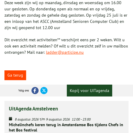
Deze week zijn wij op maandag, dinsdag en woensdag om 16.00
uur gesloten. Op donderdag open als normaal en op vrijdag,
zaterdag en zondag de gehele dag gesloten. Op vrijdag 25 juli is er
een inloop van het ASCC (Amstelland Senioren Computer Club) en
zijn wij geopend tot 12.00 uur
Dit overzicht met activiteiten** verschijnt eens per 2 weken. Wilt u
ook een activiteit melden? Of wilt u dit overzicht zelf in uw mailbox
ontvangen? Mail naar:
ladder@participe.nu
Ga terug
Kopij voor UITagenda
Volg ons
UitAgenda Amstelveen
t/m
8 augustus 2026
9 augustus 2026
12:00
-
23:00
Michelinchefs keren terug in Amsterdamse Bos tijdens Chefs in
het Bos festival