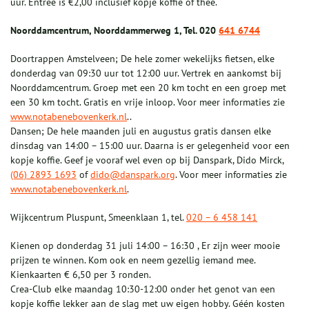
uur. Entree is €2,00 inclusief kopje koffie of thee.
Noorddamcentrum, Noorddammerweg 1, Tel. 020
641 6744
Doortrappen Amstelveen; De hele zomer wekelijks fietsen, elke
donderdag van 09:30 uur tot 12:00 uur. Vertrek en aankomst bij
Noorddamcentrum. Groep met een 20 km tocht en een groep met
een 30 km tocht. Gratis en vrije inloop. Voor meer informaties zie
www.notabenebovenkerk.nl
..
Dansen; De hele maanden juli en augustus gratis dansen elke
dinsdag van 14:00 – 15:00 uur. Daarna is er gelegenheid voor een
kopje koffie. Geef je vooraf wel even op bij Danspark, Dido Mirck,
(06) 2893 1693
of
dido@danspark.org
. Voor meer informaties zie
www.notabenebovenkerk.nl
.
Wijkcentrum Pluspunt, Smeenklaan 1, tel.
020 – 6 458 141
Kienen op donderdag 31 juli 14:00 – 16:30 , Er zijn weer mooie
prijzen te winnen. Kom ook en neem gezellig iemand mee.
Kienkaarten € 6,50 per 3 ronden.
Crea-Club elke maandag 10:30-12:00 onder het genot van een
kopje koffie lekker aan de slag met uw eigen hobby. Géén kosten