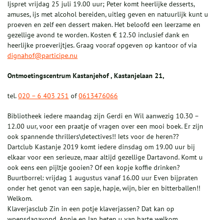
Ijspret vrijdag 25 juli 19.00 uur; Peter komt heerlijke desserts,
amuses, ijs met alcohol bereiden, uitleg geven en natuurlijk kunt u
proeven en zelf een dessert maken. Het beloofd een leerzame en
gezellige avond te worden. Kosten € 12.50 inclusief dank en
heerlijke proeverijtjes. Graag vooraf opgeven op kantoor of via
dignahof@participe.nu
Ontmoetingscentrum Kastanjehof , Kastanjelaan 21,
tel.
020 – 6 403 251
of
0613476066
Bibliotheek iedere maandag zijn Gerdi en Wil aanwezig 10.30 –
12.00 uur, voor een praatje of vragen over een mooi boek. Er zijn
ook spannende thrillers\detectives!! Iets voor de heren??
Dartclub Kastanje 2019 komt iedere dinsdag om 19.00 uur bij
elkaar voor een serieuze, maar altijd gezellige Dartavond. Komt u
ook eens een pijltje gooien? Of een kopje koffie drinken?
Buurtborrel: vrijdag 1 augustus vanaf 16.00 uur Even bijpraten
onder het genot van een sapje, hapje, wijn, bier en bitterballen!!
Welkom.
Klaverjasclub Zin in een potje klaverjassen? Dat kan op
woensdagavond. Annie en Jan heten u van harte welkom.