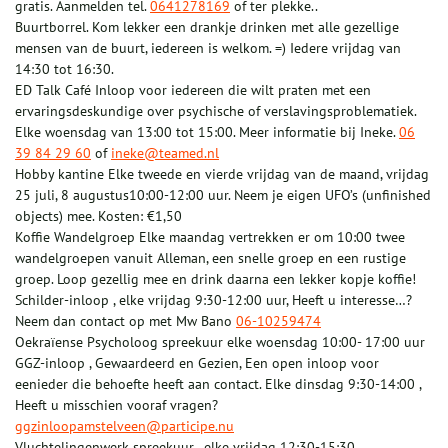
gratis. Aanmelden tel.
0641278169
of ter plekke..
Buurtborrel. Kom lekker een drankje drinken met alle gezellige
mensen van de buurt, iedereen is welkom. =) Iedere vrijdag van
14:30 tot 16:30.
ED Talk Café Inloop voor iedereen die wilt praten met een
ervaringsdeskundige over psychische of verslavingsproblematiek.
Elke woensdag van 13:00 tot 15:00. Meer informatie bij Ineke.
06
39 84 29 60
of
ineke@teamed.nl
Hobby kantine Elke tweede en vierde vrijdag van de maand, vrijdag
25 juli, 8 augustus10:00-12:00 uur. Neem je eigen UFO’s (unfinished
objects) mee. Kosten: €1,50
Koffie Wandelgroep Elke maandag vertrekken er om 10:00 twee
wandelgroepen vanuit Alleman, een snelle groep en een rustige
groep. Loop gezellig mee en drink daarna een lekker kopje koffie!
Schilder-inloop , elke vrijdag 9:30-12:00 uur, Heeft u interesse…?
Neem dan contact op met Mw Bano
06-10259474
Oekraïense Psycholoog spreekuur elke woensdag 10:00- 17:00 uur
GGZ-inloop , Gewaardeerd en Gezien, Een open inloop voor
eenieder die behoefte heeft aan contact. Elke dinsdag 9:30-14:00 ,
Heeft u misschien vooraf vragen?
ggzinloopamstelveen@participe.nu
Vluchtelingenwerk spreekuur , elke vrijdag 12:30-15:30