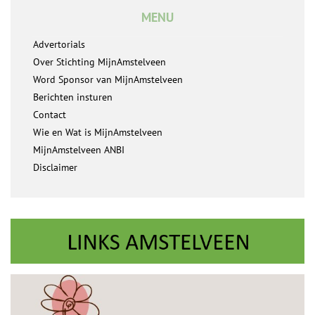
MENU
Advertorials
Over Stichting MijnAmstelveen
Word Sponsor van MijnAmstelveen
Berichten insturen
Contact
Wie en Wat is MijnAmstelveen
MijnAmstelveen ANBI
Disclaimer