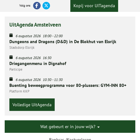
Kopij voor UITagenda
Volg ons
UitAgenda Amstelveen
6 augustus 2026
18:00
-
22:00
Dungeons and Dragons (D&D) in De Blokhut van Elsrijk
Stadsdorp Elsrijk
6 augustus 2026
16:30
Driegangenmenu in Dignahof
Participe
6 augustus 2026
10:30
-
11:30
Buenting beweegprogramma voor 80-plussers: GYM-INN 80+
Platform KKP
Volledige UitAgenda
Wat gebeurt er in jouw wijk?
Bankras /Kostverloren