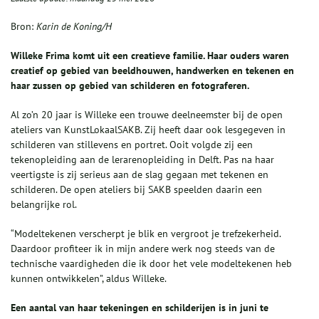
Bron:
Karin de Koning/H
Willeke Frima komt uit een creatieve familie. Haar ouders waren
creatief op gebied van beeldhouwen, handwerken en tekenen en
haar zussen op gebied van schilderen en fotograferen.
Al zo’n 20 jaar is Willeke een trouwe deelneemster bij de open
ateliers van KunstLokaalSAKB. Zij heeft daar ook lesgegeven in
schilderen van stillevens en portret. Ooit volgde zij een
tekenopleiding aan de lerarenopleiding in Delft. Pas na haar
veertigste is zij serieus aan de slag gegaan met tekenen en
schilderen. De open ateliers bij SAKB speelden daarin een
belangrijke rol.
“Modeltekenen verscherpt je blik en vergroot je trefzekerheid.
Daardoor profiteer ik in mijn andere werk nog steeds van de
technische vaardigheden die ik door het vele modeltekenen heb
kunnen ontwikkelen”, aldus Willeke.
Een aantal van haar tekeningen en schilderijen is in juni te