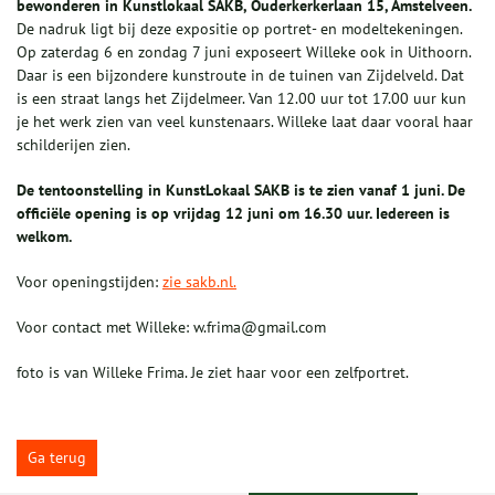
bewonderen in Kunstlokaal SAKB, Ouderkerkerlaan 15, Amstelveen.
De nadruk ligt bij deze expositie op portret- en modeltekeningen.
Op zaterdag 6 en zondag 7 juni exposeert Willeke ook in Uithoorn.
Daar is een bijzondere kunstroute in de tuinen van Zijdelveld. Dat
is een straat langs het Zijdelmeer. Van 12.00 uur tot 17.00 uur kun
je het werk zien van veel kunstenaars. Willeke laat daar vooral haar
schilderijen zien.
De tentoonstelling in KunstLokaal SAKB is te zien vanaf 1 juni. De
officiële opening is op vrijdag 12 juni om 16.30 uur. Iedereen is
welkom.
Voor openingstijden:
zie sakb.nl.
Voor contact met Willeke: w.frima@gmail.com
foto is van Willeke Frima. Je ziet haar voor een zelfportret.
Ga terug