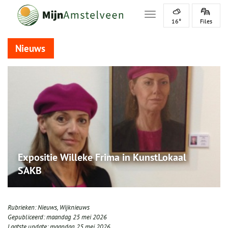
Toggle navigation
16°
Files
Nieuws
Expositie Willeke Frima in KunstLokaal
SAKB
Rubrieken:
Nieuws
,
Wijknieuws
Gepubliceerd:
maandag 25 mei 2026
Laatste update:
maandag 25 mei 2026