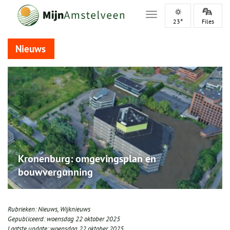
Toggle navigation
23°
Files
Nieuws
Kronenburg: omgevingsplan en
bouwvergunning
Rubrieken:
Nieuws
,
Wijknieuws
Gepubliceerd:
woensdag 22 oktober 2025
Laatste update:
woensdag 22 oktober 2025