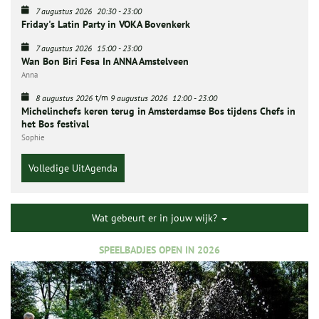
7 augustus 2026
20:30
-
23:00
Friday's Latin Party in VOKA Bovenkerk
7 augustus 2026
15:00
-
23:00
Wan Bon Biri Fesa In ANNA Amstelveen
Anna
t/m
8 augustus 2026
9 augustus 2026
12:00
-
23:00
Michelinchefs keren terug in Amsterdamse Bos tijdens Chefs in
het Bos festival
Sophie
Volledige UitAgenda
Wat gebeurt er in jouw wijk?
SPEELBADJES OPEN IN 2026