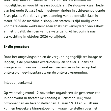
short stay-units en kleinschalige commerciële ruimten met
mogelijkheden voor fitness en boulderen. De sloopwerkzaamheden
van het oude Ballast Nedam gebouw vinden in achtereenvolgende
fases plaats. Voordat volgens planning van de ontwikkelaar in
maart 2026 de machinale sloop kan starten, is tijd nodig voor
voorbereidende werkzaamheden zoals het verwijderen van asbest
en het tijdelijk dempen van de watergang. Al het puin is naar
verwachting in oktober 2026 verwijderd.
Snelle procedure
Door het omgevingsplan en de vergunning tegelijk ter inzage te
leggen, is de procedure overzichtelijk en sneller. Tijdens de
inzagetermijn kan men zowel een zienswijze indienen op het
ontwerp-omgevingsplan als op de ontwerpvergunning.
Inloopbijeenkomst
Op woensdagavond 12 november organiseert de gemeente een
inloopavond in theater De Landing (Uilenstede 106) voor
omwonenden en belangstellenden. Tussen 19.00 en 20.30 uur
kunnen bezoekers binnenlopen om vragen te stellen over het