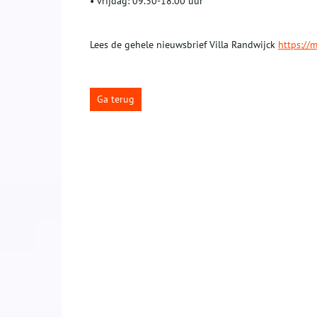
• vrijdag: 09.30-18.00 uur
Lees de gehele nieuwsbrief Villa Randwijck
https://m
Ga terug