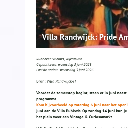
Villa Randwijck: Pride Am
Rubrieken:
Nieuws
,
Wijknieuws
Gepubliceerd:
woensdag 3 juni 2026
Laatste update:
woensdag 3 juni 2026
Bron:
Villa Randwijck/H
Voordat de zomerstop begint, staan er in juni naast 
programma.
Kom bijvoorbeeld op zaterdag 6 juni naar het openi
juni aan de Villa Pubkwis. Op zondag 14 juni kun j
het plein weer een Vintage & Curiosamarkt.