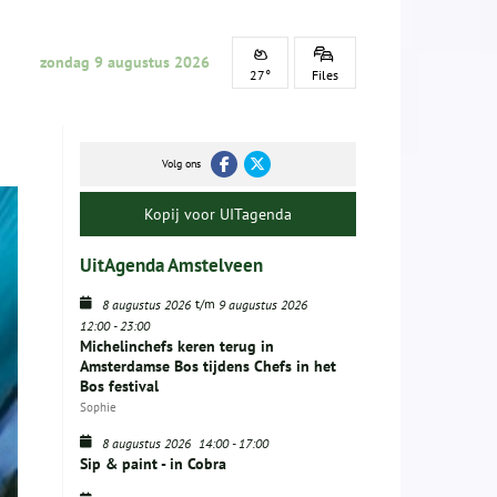
zondag 9 augustus 2026
27°
Files
Volg ons
Kopij voor UITagenda
UitAgenda Amstelveen
t/m
8 augustus 2026
9 augustus 2026
12:00
-
23:00
Michelinchefs keren terug in
Amsterdamse Bos tijdens Chefs in het
Bos festival
Sophie
8 augustus 2026
14:00
-
17:00
Sip & paint - in Cobra