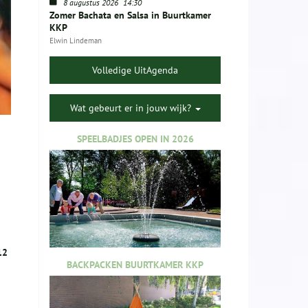
8 augustus 2026
14:30
Zomer Bachata en Salsa in Buurtkamer
KKP
Elwin Lindeman
Volledige UitAgenda
Wat gebeurt er in jouw wijk?
SPEELBADJES OPEN IN 2026
12
BACKPACKEN BUURTKAMER KKP