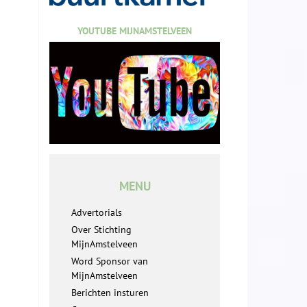
YOUTUBE MIJNAMSTELVEEN
MENU
Advertorials
Over Stichting
MijnAmstelveen
Word Sponsor van
MijnAmstelveen
Berichten insturen