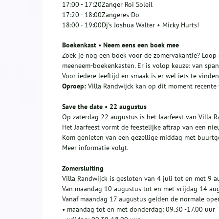
17:00 - 17:20
Zanger Roi Soleil
17:20 - 18:00
Zangeres Do
18:00 - 19:00
Dj's Joshua Walter + Micky Hurts!
Boekenkast • Neem eens een boek mee
Zoek je nog een boek voor de zomervakantie? Loop d
meeneem-boekenkasten. Er is volop keuze: van span
Voor iedere leeftijd en smaak is er wel iets te vinden
Oproep:
Villa Randwijck kan op dit moment recente 
Save the date • 22 augustus
Op zaterdag 22 augustus is het Jaarfeest van Villa R
Het Jaarfeest vormt de feestelijke aftrap van een nie
Kom genieten van een gezellige middag met buurtge
Meer informatie volgt.
Zomersluiting
Villa Randwijck is gesloten van 4 juli tot en met 9 a
Van maandag 10 augustus tot en met vrijdag 14 aug
Vanaf maandag 17 augustus gelden de normale open
• maandag tot en met donderdag: 09.30 -17.00 uur