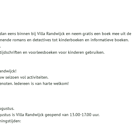
an eens binnen bij Villa Randwijck en neem gratis een boek mee uit de
nende romans en detectives tot kinderboeken en informatieve boeken.
.
tijdschriften en voorleesboeken voor kinderen gebruiken.
andwijck!
uw seizoen vol activiteiten.
noten. Iedereen is van harte welkom!
ugustus.
ustus is Villa Randwijck geopend van 13.00-17.00 uur.
ingstijden: