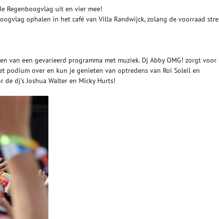
e Regenboogvlag uit en vier mee!
ogvlag ophalen in het café van Villa Randwijck, zolang de voorraad stre
veen van een gevarieerd programma met muziek. Dj Abby OMG! zorgt voor
 het podium over en kun je genieten van optredens van Roi Soleil en
 de dj's Joshua Walter en Micky Hurts!