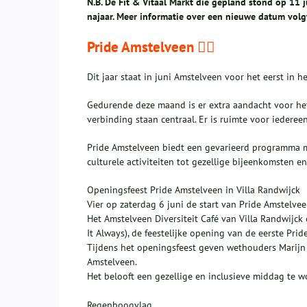
N.B. De Fit & Vitaal Markt die gepland stond op 11 
najaar. Meer informatie over een nieuwe datum volgt
Pride Amstelveen 🏳️‍🌈
Dit jaar staat in juni Amstelveen voor het eerst in h
Gedurende deze maand is er extra aandacht voor het fe
verbinding staan centraal. Er is ruimte voor iederee
Pride Amstelveen biedt een gevarieerd programma m
culturele activiteiten tot gezellige bijeenkomsten e
Openingsfeest Pride Amstelveen in Villa Randwijck
Vier op zaterdag 6 juni de start van Pride Amstelvee
Het Amstelveen Diversiteit Café van Villa Randwijc
It Always), de feestelijke opening van de eerste Pri
Tijdens het openingsfeest geven wethouders Marijn v
Amstelveen.
Het belooft een gezellige en inclusieve middag te w
Regenboogvlag