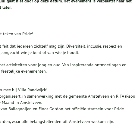
juni gaat niet door op deze datum. Het evenement is verplaatst naar het
 later.
et teken van Pride!
it dat iedereen zichzelf mag zijn. Diversiteit, inclusie, respect en
n, ongeacht wie je bent of van wie je houdt.
et activiteiten voor jong en oud. Van inspirerende ontmoetingen en
n feestelijke evenementen.
n mee bij Villa Randwijck!
k organiseert, in samenwerking met de gemeente Amstelveen en RITA (Repo
de Maand in Amstelveen.
an Ballegooijen en Floor Gordon het officiële startsein voor Pride
orden, waar alle belangstellenden uit Amstelveen welkom zijn.