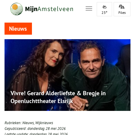
Toggle navigation
23°
Files
Nieuws
Vivre! Gerard Alderliefste & Bregje in
Openluchttheater Elsrijk
Rubrieken:
Nieuws
,
Wijknieuws
Gepubliceerd:
donderdag 28 mei 2026
Laatste update:
donderdag 28 mei 2026