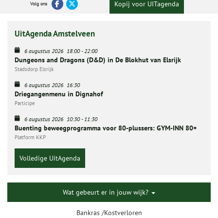
Kopij voor UITagenda
Volg ons
UitAgenda Amstelveen
6 augustus 2026
18:00
-
22:00
Dungeons and Dragons (D&D) in De Blokhut van Elsrijk
Stadsdorp Elsrijk
6 augustus 2026
16:30
Driegangenmenu in Dignahof
Participe
6 augustus 2026
10:30
-
11:30
Buenting beweegprogramma voor 80-plussers: GYM-INN 80+
Platform KKP
Volledige UitAgenda
Wat gebeurt er in jouw wijk?
Bankras /Kostverloren